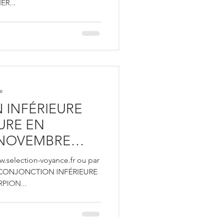
R...
re
INFÉRIEURE
URE EN
 NOVEMBRE
-Voyance
w.selection-voyance.fr ou par
64 CONJONCTION INFÉRIEURE
PION...