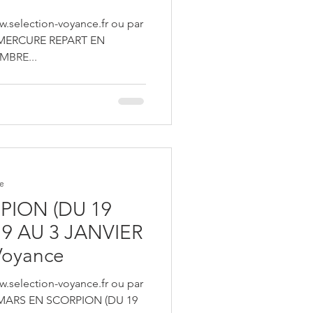
w.selection-voyance.fr ou par
64 MERCURE REPART EN
MBRE...
re
PION (DU 19
 AU 3 JANVIER
-Voyance
w.selection-voyance.fr ou par
4 MARS EN SCORPION (DU 19