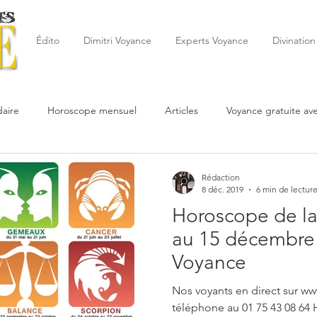
Édito
Dimitri Voyance
Experts Voyance
Divination
aire
Horoscope mensuel
Articles
Voyance gratuite av
 de la semaine
Astrologie
Reynald
Astrologue
20
Rédaction
8 déc. 2019
6 min de lectur
Horoscope de la
Cartomancie
Oracles
Février
Mars
Avril
Po
au 15 décembre 
Voyance
Juin
Voyance
Juillet
Août
Septembre
Nos voyants en direct sur ww
téléphone au 01 75 43 08 64