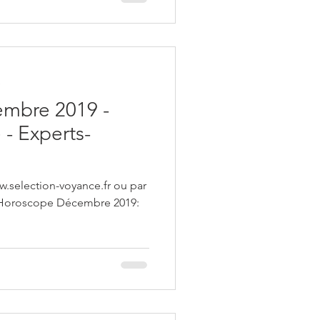
e
mbre 2019 -
- Experts-
w.selection-voyance.fr ou par
4 Horoscope Décembre 2019:
.