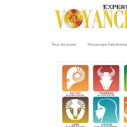
Tous les posts
Horoscope hebdomad
Votre communauté
Horoscope
Dimitri
Oracledesmiroirs
Interprétation des rêves
Mai