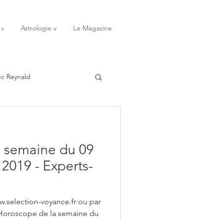
 v
Astrologie v
Le Magazine
ec Reynald
20
Janvier
e
 semaine du 09
ssessions
Rêves
2019 - Experts-
Octobre
Novembre
w.selection-voyance.fr ou par
 Horoscope de la semaine du