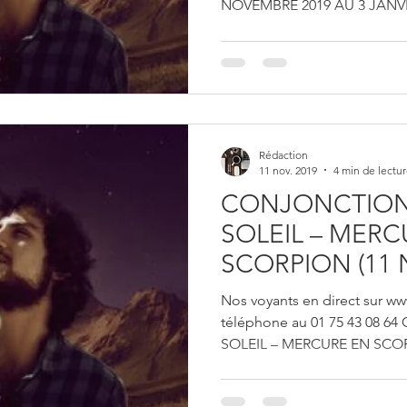
NOVEMBRE 2019 AU 3 JANVIE
Rédaction
11 nov. 2019
4 min de lectu
CONJONCTION 
SOLEIL – MERC
SCORPION (11
2019) - Experts
Nos voyants en direct sur ww
téléphone au 01 75 43 08 
SOLEIL – MERCURE EN SCOR