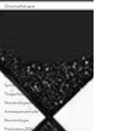
Chromothérapie
Couleurs
Coaching
École
2025
Tarot
2026
Pendule
initiationPendule
Spiritualité
TirageVoyance
Numérologie2026
Annéepersonnelle
Numérologie
Prédictions2026