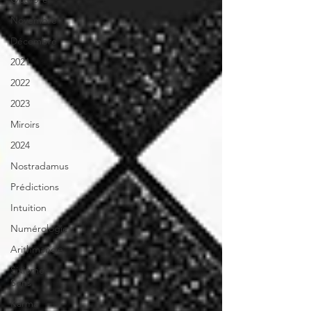
Novembre
Décembre
2021
2022
2023
Miroirs
2024
Nostradamus
Prédictions
Intuition
Numérologie
Arithmancie
Sixième
Sens
Karma