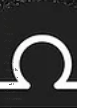
Spiritisme
EMI
MORT
Mort
Magie
Wicca
Rêve
Secrets
Warren
Amityville
Annabelle
Enfield
Médium
Médiumnité
Bougies