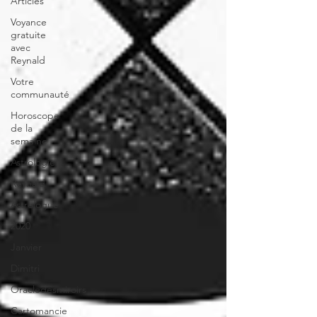
Articles
Voyance
gratuite
avec
Reynald
Votre
communauté
Horoscope
de la
semaine
Astrologie
Reynald
Astrologue
2020
Janvier
Dimitri
Oracledesmiroirs
Cartomancie