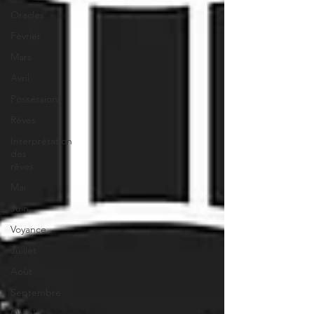
Oracles
Février
Mars
Avril
Possessions
Rêves
Interprétation
des
rêves
Mai
Juin
Voyance
Juillet
Août
Septembre
Octobre