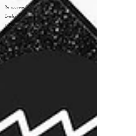
Renouveau2026
Eveilspirituel
TarotdeMarseille