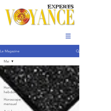
Le Magazine
Mai
Tous
les
posts
Horoscope
hebdomadaire
Horoscope
mensuel