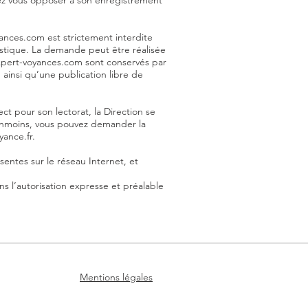
urrez vous opposer à son enregistrement
yances.com est strictement interdite
rtistique. La demande peut être réalisée
 expert-voyances.com sont conservés par
 ainsi qu’une publication libre de
ct pour son lectorat, la Direction se
Néanmoins, vous pouvez demander la
yance.fr
.
sentes sur le réseau Internet, et
ns l’autorisation expresse et préalable
Mentions légales