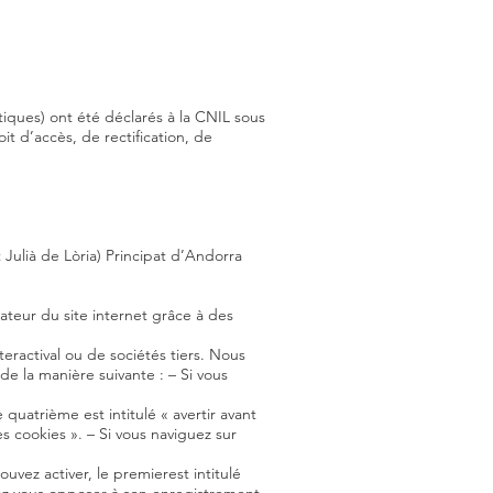
tiques) ont été déclarés à la CNIL sous
t d’accès, de rectification, de
 Julià de Lòria) Principat d’Andorra
teur du site internet grâce à des
eractival ou de sociétés tiers. Nous
e la manière suivante : – Si vous
 quatrième est intitulé « avertir avant
s cookies ». – Si vous naviguez sur
uvez activer, le premierest intitulé