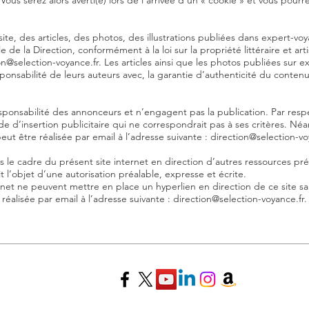
 Vous serez alors averti(e) lors de l’arrivée d’un « cookie » et vous po
site, des articles, des photos, des illustrations publiées dans expert-vo
le de la Direction, conformément à la loi sur la propriété littéraire et a
on@selection-voyance.fr
. Les articles ainsi que les photos publiées sur
ponsabilité de leurs auteurs avec, la garantie d’authenticité du contenu
esponsabilité des annonceurs et n’engagent pas la publication. Par respe
de d’insertion publicitaire qui ne correspondrait pas à ses critères. 
eut être réalisée par email à l’adresse suivante :
direction@selection-vo
s le cadre du présent site internet en direction d’autres ressources pré
 l’objet d’une autorisation préalable, expresse et écrite.
nternet ne peuvent mettre en place un hyperlien en direction de ce site sa
éalisée par email à l’adresse suivante : direction@selection-voyance.fr.