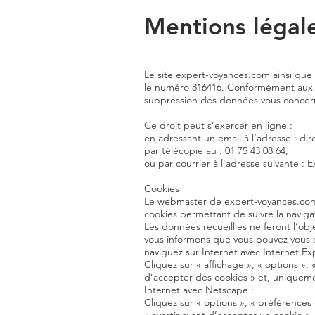
Mentions légal
Le site expert-voyances.com ainsi que 
le numéro 816416. Conformément aux art
suppression des données vous concer
Ce droit peut s’exercer en ligne :
en adressant un email à l’adresse : dir
par télécopie au : 01 75 43 08 64,
ou par courrier à l’adresse suivante : 
Cookies
Le webmaster de expert-voyances.com p
cookies permettant de suivre la navigati
Les données recueillies ne feront l’ob
vous informons que vous pouvez vous o
naviguez sur Internet avec Internet Exp
Cliquez sur « affichage », « options »,
d’accepter des cookies » et, uniquement
Internet avec Netscape :
Cliquez sur « options », « préférences 