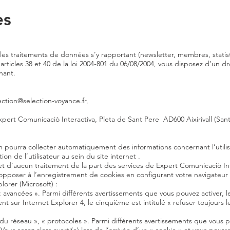
es
les traitements de données s’y rapportant (newsletter, membres, statis
icles 38 et 40 de la loi 2004-801 du 06/08/2004, vous disposez d’un droi
nant.
ection@selection-voyance.fr,
Expert Comunicaciò Interactiva, Pleta de Sant Pere AD600 Aixirivall (Sant
ourra collecter automatiquement des informations concernant l’utilisa
on de l’utilisateur au sein du site internet .
jet d’aucun traitement de la part des services de Expert Comunicaciò Int
pposer à l’enregistrement de cookies en configurant votre navigateur d
lorer (Microsoft) :
 « avancées ». Parmi différents avertissements que vous pouvez activer, le
 sur Internet Explorer 4, le cinquième est intitulé « refuser toujours le
du réseau », « protocoles ». Parmi différents avertissements que vous po