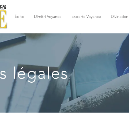
Édito
Dimitri Voyance
Experts Voyance
Divination
s légales