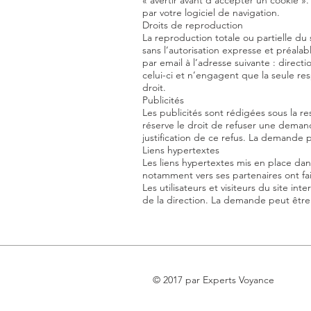
« avertir avant d’accepter un cookie ».
par votre logiciel de navigation.
Droits de reproduction
La reproduction totale ou partielle du 
sans l’autorisation expresse et préalab
par email à l’adresse suivante :
directi
celui-ci et n’engagent que la seule res
droit.
Publicités
Les publicités sont rédigées sous la r
réserve le droit de refuser une deman
justification de ce refus. La demande p
Liens hypertextes
Les liens hypertextes mis en place dan
notamment vers ses partenaires ont fait
Les utilisateurs et visiteurs du site i
de la direction. La demande peut être r
© 2017 par Experts Voyance