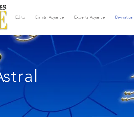
Édito
Dimitri Voyance
Experts Voyance
Divination
stral