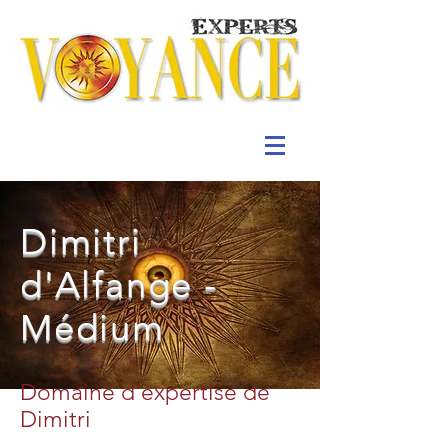
Dimitri
d'Alfange -
Médium
Domaine d’expertise de
Dimitri