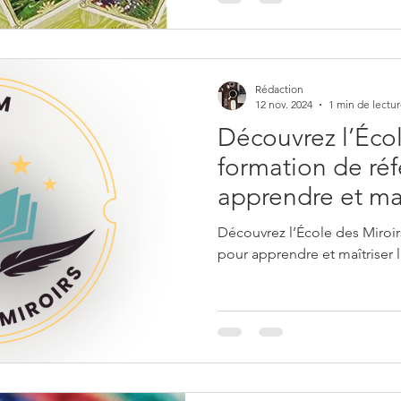
Rédaction
12 nov. 2024
1 min de lectu
Découvrez l’Écol
formation de ré
apprendre et maî
des Miroirs - Ex
Découvrez l’École des Miroir
pour apprendre et maîtriser l