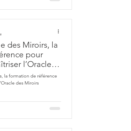
re
e des Miroirs, la
férence pour
triser l’Oracle
perts Voyance
s, la formation de référence
’Oracle des Miroirs