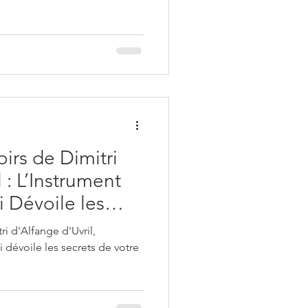
oirs de Dimitri
 : L’Instrument
 Dévoile les
e Âme, Vos Vies
ri d'Alfange d'Uvril,
os Contrats
 dévoile les secrets de votre