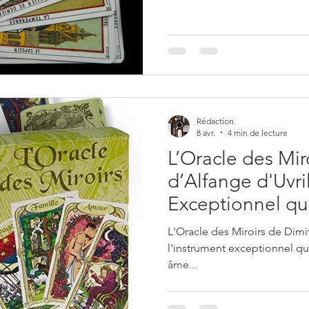
Experts Voyance
Rédaction
8 avr.
4 min de lecture
L’Oracle des Mir
d’Alfange d'Uvril
Exceptionnel qui
Secrets de Votr
L'Oracle des Miroirs de Dimit
Antérieures et V
l'instrument exceptionnel qui
âme...
d’Âme