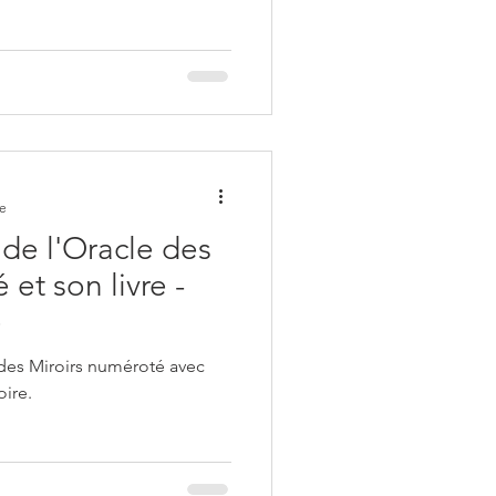
re
de l'Oracle des
et son livre -
e
 des Miroirs numéroté avec
oire.