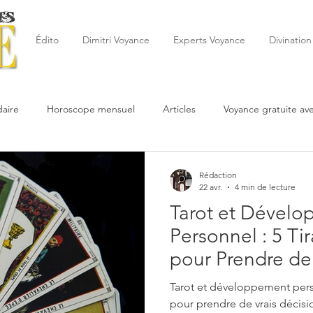
Édito
Dimitri Voyance
Experts Voyance
Divination
aire
Horoscope mensuel
Articles
Voyance gratuite av
 de la semaine
Astrologie
Reynald
Astrologue
20
Rédaction
22 avr.
4 min de lecture
Tarot et Dével
Cartomancie
Oracles
Février
Mars
Avril
Po
Personnel : 5 Ti
pour Prendre de
Juin
Voyance
Juillet
Août
Septembre
dans Votre Vie 
Tarot et développement perso
Professionnelle e
pour prendre de vrais décisio