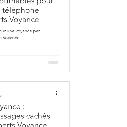
tournables pour
r téléphone
erts Voyance
pour une voyance par
ts Voyance
re
yance :
essages cachés
xperts Voyance