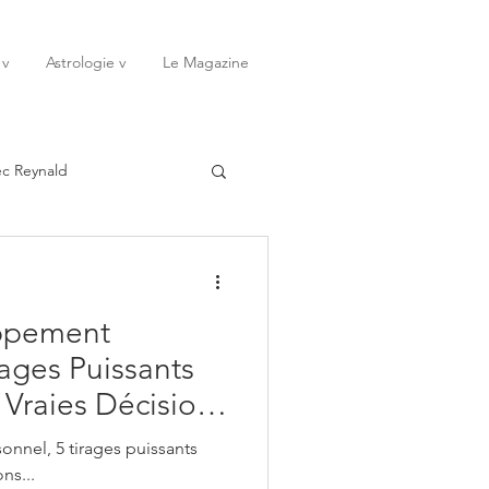
 v
Astrologie v
Le Magazine
ec Reynald
20
Janvier
oppement
ssessions
Rêves
rages Puissants
 Vraies Décisions
Octobre
Novembre
Amoureuse,
nnel, 5 tirages puissants
t Spirituelle -
ns...