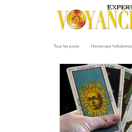
Tous les posts
Horoscope hebdomad
Votre communauté
Horoscope
Dimitri
Oracledesmiroirs
Interprétation des rêves
Mai