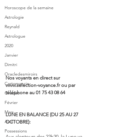
Horoscope de la semaine
Astrologie
Reynald
Astrologue
2020
Janvier
Dimitri
Oracledesmiroirs
Nos voyants en direct sur 
Cartomancie
www.selection-voyance.fr ou par 
téléphone au 01 75 43 08 64
Oracles
Février
Mars
LUNE EN BALANCE (DU 25 AU 27 
Avril
OCTOBRE):
Possessions
Aux alentours des 22h20, la Lune va 