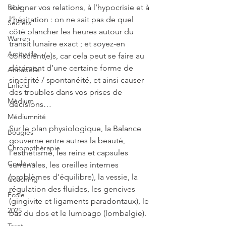
soigner vos relations, à l’hypocrisie et à 
Rêve
l’hésitation : on ne sait pas de quel 
Secrets
côté plancher les heures autour du 
Warren
transit lunaire exact ; et soyez-en 
Amityville
conscient(e)s, car cela peut se faire au 
détriment d’une certaine forme de 
Annabelle
sincérité / spontanéité, et ainsi causer 
Enfield
des troubles dans vos prises de 
Médium
décisions…
Médiumnité
Sur le plan physiologique, la Balance 
Bougies
gouverne entre autres la beauté, 
Chromothérapie
l’esthétisme, les reins et capsules 
Couleurs
surrénales, les oreilles internes 
(problèmes d'équilibre), la vessie, la 
Coaching
régulation des fluides, les gencives 
École
(gingivite et ligaments paradontaux), le 
2025
bas du dos et le lumbago (lombalgie).