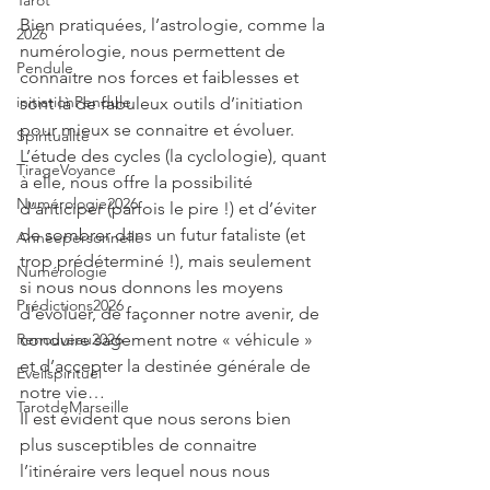
Tarot
Bien pratiquées, l’astrologie, comme la 
2026
numérologie, nous permettent de 
Pendule
connaitre nos forces et faiblesses et 
initiationPendule
sont là de fabuleux outils d’initiation 
pour mieux se connaitre et évoluer. 
Spiritualité
L’étude des cycles (la cyclologie), quant 
TirageVoyance
à elle, nous offre la possibilité 
Numérologie2026
d’anticiper (parfois le pire !) et d’éviter 
de sombrer dans un futur fataliste (et 
Annéepersonnelle
trop prédéterminé !), mais seulement 
Numérologie
si nous nous donnons les moyens 
Prédictions2026
d’évoluer, de façonner notre avenir, de 
conduire sagement notre « véhicule » 
Renouveau2026
et d’accepter la destinée générale de 
Eveilspirituel
notre vie…
TarotdeMarseille
Il est évident que nous serons bien 
plus susceptibles de connaitre 
l’itinéraire vers lequel nous nous 