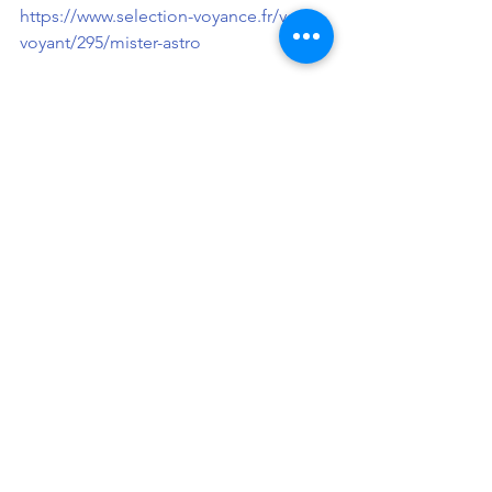
https://www.selection-voyance.fr/votre-
voyant/295/mister-astro
#2019
#Octobre
#Articles
#MisterAstro
#astrologue
#Astrologie
#previsions
Articles
Voir tout
Posts récents