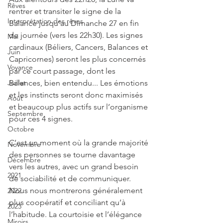
Rêves
rentrer et transiter le signe de la 
Interprétation des rêves
Balance jusqu’au Dimanche 27 en fin 
de journée (vers les 22h30). Les signes 
Mai
cardinaux (Béliers, Cancers, Balances et 
Juin
Capricornes) seront les plus concernés 
Voyance
par ce court passage, dont les 
Balances, bien entendu... Les émotions 
Juillet
et les instincts seront donc maximisés 
Août
et beaucoup plus actifs sur l’organisme 
Septembre
pour ces 4 signes.
Octobre
C’est un moment où la grande majorité 
Novembre
des personnes se tourne davantage 
Décembre
vers les autres, avec un grand besoin 
2021
de sociabilité et de communiquer. 
Nous nous montrerons généralement 
2022
plus coopératif et conciliant qu’à 
2023
l’habitude. La courtoisie et l’élégance 
Miroirs