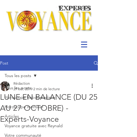
Post
Tous les posts
Rédaction
Tous les posts
27 oct. 2019
2 min de lecture
LUNE EN BALANCE (DU 25
Horoscope hebdomadaire
AU 27 OCTOBRE) -
Horoscope mensuel
Articles
Experts-Voyance
Voyance gratuite avec Reynald
Votre communauté