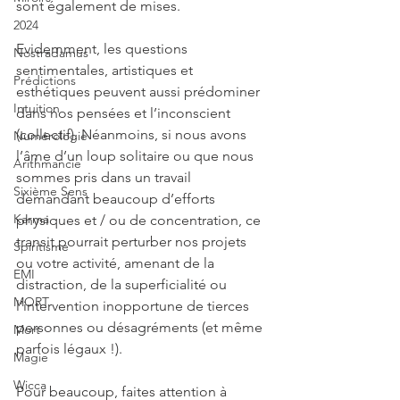
sont également de mises.
2024
Evidemment, les questions 
Nostradamus
sentimentales, artistiques et 
Prédictions
esthétiques peuvent aussi prédominer 
Intuition
dans nos pensées et l’inconscient 
(collectif). Néanmoins, si nous avons 
Numérologie
l’âme d’un loup solitaire ou que nous 
Arithmancie
sommes pris dans un travail 
Sixième Sens
demandant beaucoup d’efforts 
Karma
physiques et / ou de concentration, ce 
transit pourrait perturber nos projets 
Spiritisme
ou votre activité, amenant de la 
EMI
distraction, de la superficialité ou 
MORT
l’intervention inopportune de tierces 
personnes ou désagréments (et même 
Mort
parfois légaux !).
Magie
Wicca
Pour beaucoup, faites attention à 