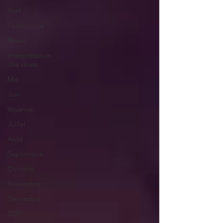
Avril
Possessions
Rêves
Interprétation
des rêves
Mai
Juin
Voyance
Juillet
Août
Septembre
Octobre
Novembre
Décembre
2021