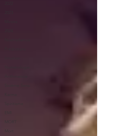
2022
2023
Miroirs
2024
Nostradamus
Prédictions
Intuition
Numérologie
Arithmancie
Sixième Sens
Karma
Spiritisme
EMI
MORT
Mort