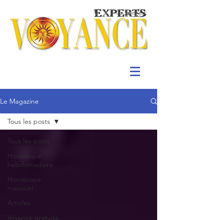
Le Magazine
Tous les posts
Tous les posts
Horoscope
hebdomadaire
Horoscope
mensuel
Articles
Voyance gratuite