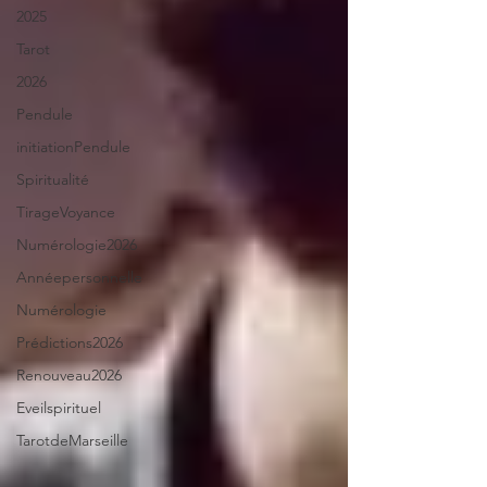
2025
Tarot
2026
Pendule
initiationPendule
Spiritualité
TirageVoyance
Numérologie2026
Annéepersonnelle
Numérologie
Prédictions2026
Renouveau2026
Eveilspirituel
TarotdeMarseille