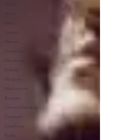
Magie
Wicca
Rêve
Secrets
Warren
Amityville
Annabelle
Enfield
Médium
Médiumnité
Bougies
Chromothérapie
Couleurs
Coaching
École