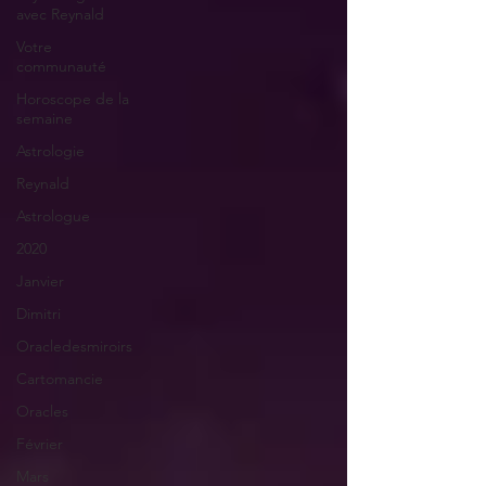
avec Reynald
Votre
communauté
Horoscope de la
semaine
Astrologie
Reynald
Astrologue
2020
Janvier
Dimitri
Oracledesmiroirs
Cartomancie
Oracles
Février
Mars