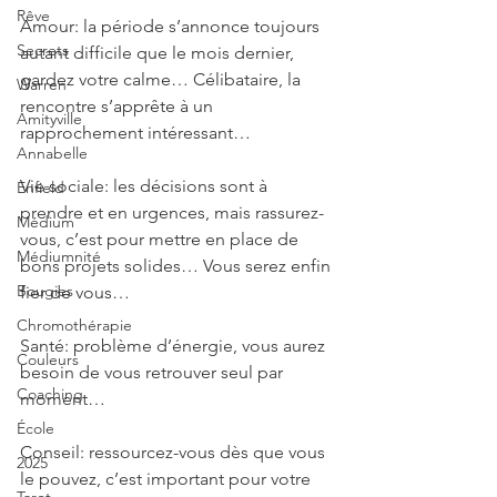
Rêve
Amour: la période s’annonce toujours 
Secrets
autant difficile que le mois dernier, 
gardez votre calme… Célibataire, la 
Warren
rencontre s’apprête à un 
Amityville
rapprochement intéressant…
Annabelle
Vie sociale: les décisions sont à 
Enfield
prendre et en urgences, mais rassurez-
Médium
vous, c’est pour mettre en place de 
Médiumnité
bons projets solides… Vous serez enfin 
Bougies
fier de vous…
Chromothérapie
Santé: problème d’énergie, vous aurez 
Couleurs
besoin de vous retrouver seul par 
Coaching
moment…
École
Conseil: ressourcez-vous dès que vous 
2025
le pouvez, c’est important pour votre 