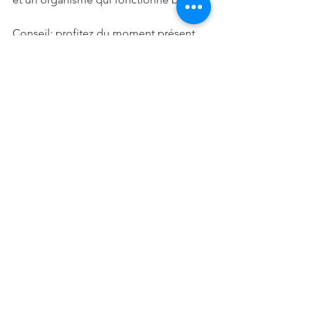
Conseil: profitez du moment présent, 
soyez détendu et le cas échéant, 
entourez-vous de vos proches…
VERSEAU: 
Amour: vous tenterez une nouvelle 
approche avec le conjoint afin de 
détendre l’atmosphère… Célibataire, 
le retour d’un être du passé possible, 
donnez-vous une chance…
Vie sociale: ne vous attendez pas à un 
grande avancée durant cette période… 
Continuez vos occupations sans 
chercher à faire de grandes choses…