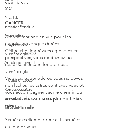
Tarot
équilibre…
2026
Pendule
CANCER: 
initiationPendule
Spiritualité
Amour: mariage en vue pour les 
couples de longue durées… 
TirageVoyance
Célibataire, imprévues agréables en 
Numérologie2026
perspectives, vous ne devriez pas 
Annéepersonnelle
rester seul encore longtemps…
Numérologie
Vie sociale: période où vous ne devez 
Prédictions2026
rien lâcher, les astres sont avec vous et 
Renouveau2026
vous accompagnent sur le chemin du 
Eveilspirituel
succès. Il ne vous reste plus qu’à bien 
faire…
TarotdeMarseille
Santé: excellente forme et la santé est 
au rendez-vous…