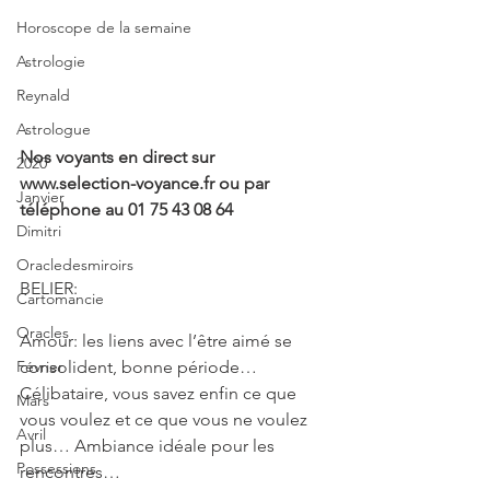
Horoscope de la semaine
Astrologie
Reynald
Astrologue
Nos voyants en direct sur 
2020
www.selection-voyance.fr ou par 
Janvier
téléphone au 01 75 43 08 64
Dimitri
Oracledesmiroirs
BELIER: 
Cartomancie
Oracles
Amour: les liens avec l’être aimé se 
consolident, bonne période… 
Février
Célibataire, vous savez enfin ce que 
Mars
vous voulez et ce que vous ne voulez 
Avril
plus… Ambiance idéale pour les 
Possessions
rencontres…