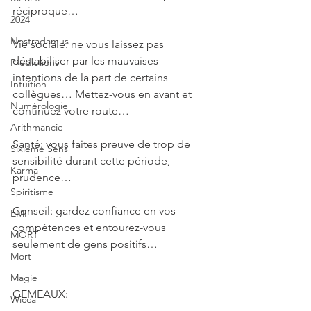
réciproque…
2024
Nostradamus
Vie sociale: ne vous laissez pas 
déstabiliser par les mauvaises 
Prédictions
intentions de la part de certains 
Intuition
collègues… Mettez-vous en avant et 
Numérologie
continuez votre route…
Arithmancie
Santé: vous faites preuve de trop de 
Sixième Sens
sensibilité durant cette période, 
Karma
prudence…
Spiritisme
Conseil: gardez confiance en vos 
EMI
compétences et entourez-vous 
MORT
seulement de gens positifs…
Mort
Magie
GEMEAUX: 
Wicca