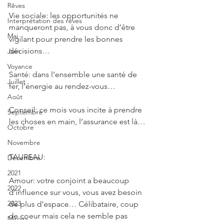
Rêves
Vie sociale: les opportunités ne 
Interprétation des rêves
manqueront pas, à vous donc d’être 
Mai
vigilant pour prendre les bonnes 
décisions…
Juin
Voyance
Santé: dans l’ensemble une santé de 
Juillet
fer, l’énergie au rendez-vous…
Août
Conseil: ce mois vous incite à prendre 
Septembre
les choses en main, l’assurance est là…
Octobre
Novembre
TAUREAU: 
Décembre
2021
Amour: votre conjoint a beaucoup 
2022
d’influence sur vous, vous avez besoin 
2023
de plus d’espace… Célibataire, coup 
de coeur mais cela ne semble pas 
Miroirs