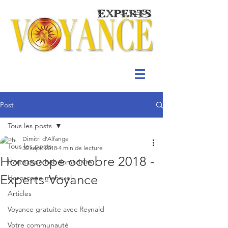
Post
Tous les posts
Dimitri d'Alfange
Tous les posts
30 sept. 2018
4 min de lecture
Horoscope octobre 2018 -
Horoscope hebdomadaire
Experts-Voyance
Horoscope mensuel
Articles
Voyance gratuite avec Reynald
Votre communauté