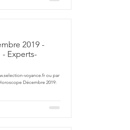
e
mbre 2019 -
- Experts-
w.selection-voyance.fr ou par
4 Horoscope Décembre 2019:
.