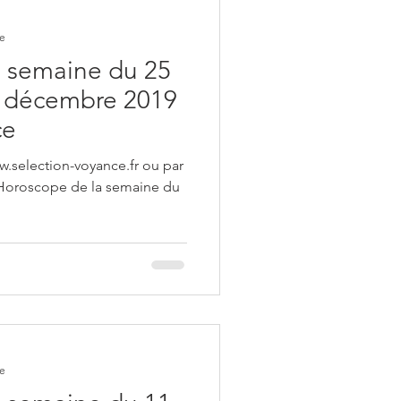
re
 semaine du 25
 décembre 2019
ce
w.selection-voyance.fr ou par
 Horoscope de la semaine du
re