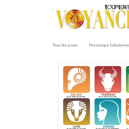
Tous les posts
Horoscope hebdomad
Votre communauté
Horoscope
Dimitri
Oracledesmiroirs
Interprétation des rêves
Mai