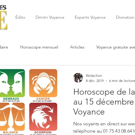
Édito
Dimitri Voyance
Experts Voyance
Divination
aire
Horoscope mensuel
Articles
Voyance gratuite av
 de la semaine
Astrologie
Reynald
Astrologue
20
Rédaction
8 déc. 2019
6 min de lectur
Horoscope de la
Cartomancie
Oracles
Février
Mars
Avril
Po
au 15 décembre 
Voyance
Juin
Voyance
Juillet
Août
Septembre
Nos voyants en direct sur ww
téléphone au 01 75 43 08 64