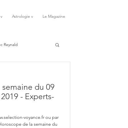
 v
Astrologie v
Le Magazine
ec Reynald
20
Janvier
e
 semaine du 09
ssessions
Rêves
2019 - Experts-
Octobre
Novembre
w.selection-voyance.fr ou par
 Horoscope de la semaine du