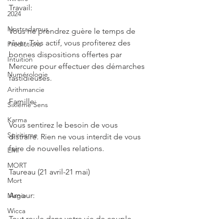
Travail:
2024
Nostradamus
Vous ne prendrez guère le temps de 
rêver. Très actif, vous profiterez des 
Prédictions
bonnes dispositions offertes par 
Intuition
Mercure pour effectuer des démarches 
Numérologie
fastidieuses.
Arithmancie
Famille:
Sixième Sens
Karma
Vous sentirez le besoin de vous 
Spiritisme
distraire. Rien ne vous interdit de vous 
faire de nouvelles relations.
EMI
MORT
Taureau (21 avril-21 mai)
Mort
Amour:
Magie
Wicca
Tout roule dans votre vie de couple. 