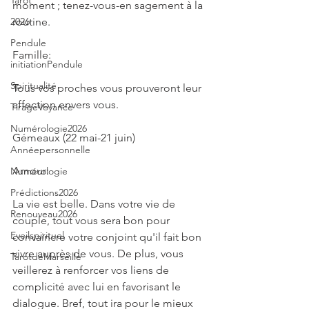
Tarot
moment ; tenez-vous-en sagement à la 
routine.
2026
Pendule
Famille:
initiationPendule
Spiritualité
Tous vos proches vous prouveront leur 
affection envers vous.
TirageVoyance
Numérologie2026
Gémeaux (22 mai-21 juin)
Annéepersonnelle
Amour:
Numérologie
Prédictions2026
La vie est belle. Dans votre vie de 
Renouveau2026
couple, tout vous sera bon pour 
Eveilspirituel
convaincre votre conjoint qu'il fait bon 
vivre auprès de vous. De plus, vous 
TarotdeMarseille
veillerez à renforcer vos liens de 
complicité avec lui en favorisant le 
dialogue. Bref, tout ira pour le mieux 