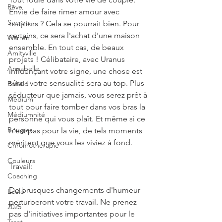
Rêve
Envie de faire rimer amour avec 
Secrets
toujours ? Cela se pourrait bien. Pour 
certains, ce sera l'achat d'une maison 
Warren
ensemble. En tout cas, de beaux 
Amityville
projets ! Célibataire, avec Uranus 
Annabelle
influençant votre signe, une chose est 
sûre : votre sensualité sera au top. Plus 
Enfield
séducteur que jamais, vous serez prêt à 
Médium
tout pour faire tomber dans vos bras la 
Médiumnité
personne qui vous plaît. Et même si ce 
Bougies
n'est pas pour la vie, de tels moments 
méritent que vous les viviez à fond.
Chromothérapie
Couleurs
Travail:
Coaching
De brusques changements d'humeur 
École
perturberont votre travail. Ne prenez 
2025
pas d'initiatives importantes pour le 