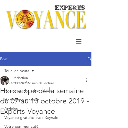
Post
Tous les posts
Rédaction
Tous les posts
6 oct. 2019
6 min de lecture
Horoscope de la semaine
Horoscope hebdomadaire
du 07 au 13 octobre 2019 -
Horoscope mensuel
Articles
Experts-Voyance
Voyance gratuite avec Reynald
Votre communauté