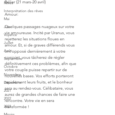
Bélier (21 mars-20 avril)
Rêves
Interprétation des rêves
Amour:
Mai
Quelques passages nuageux sur votre 
Juin
vie amoureuse. Incité par Uranus, vous 
Voyance
rejetterez les situations floues en 
Juillet
amour. Et, si de graves différends vous 
Août
ont opposé dernièrement à votre 
conjoint, vous tâcherez de régler 
Septembre
définitivement ces problèmes, afin que 
Octobre
votre couple puisse repartir sur de 
Novembre
nouvelles bases. Vos efforts porteront 
rapidement leurs fruits, et le bonheur 
Décembre
sera au rendez-vous. Célibataire, vous 
2021
aurez de grandes chances de faire une 
2022
rencontre. Votre vie en sera 
2023
transformée !
Miroirs