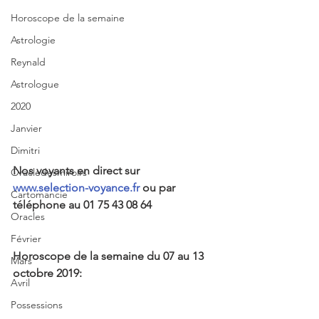
Horoscope de la semaine
Astrologie
Reynald
Astrologue
2020
Janvier
Dimitri
Nos voyants en direct sur 
Oracledesmiroirs
www.selection-voyance.fr
 ou par 
Cartomancie
téléphone au 01 75 43 08 64
Oracles
Février
Horoscope de la semaine du 07 au 13 
Mars
octobre 2019:
Avril
Possessions