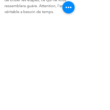
ressemblera guère. Attention, l'amour 
véritable a besoin de temps.
Travail:
Vous aurez la possibilité de mettre sur 
pied un projet d'envergure. 
Cependant, des problèmes pourraient 
intervenir. Vous ne pourrez les résoudre 
que si vous faites preuve de souplesse 
et de diplomatie.
Famille:
Voici venir le temps de sortir de votre 
environnement habituel et d'étendre le 
cercle de vos relations. Beaucoup de 
vos projets dépendent de vos amis ou 