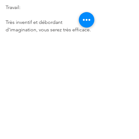
Travail:
Très inventif et débordant 
d'imagination, vous serez très efficace. 
Si vous travaillez sur des projets de 
création, vous avancerez à pas de 
géant.
Famille:
Si vous avez des soucis familiaux, il 
faudra prendre votre mal en patience. 
En effet, pour l'instant, vous ne pourrez 
pas discuter avec vos proches pour 
trouver des solutions, chacun campant 
fermement sur ses positions.
Verseau (21 janvier-19 février)