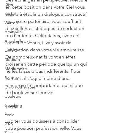
Rêve
en cette position dans votre Ciel vous 
Secrets
aidera à établir un dialogue constructif 
avec votre partenaire, vous soufflant 
Warren
d'excellentes stratégies de séduction 
Amityville
ou d'entente. Célibataires, avec cet 
Annabelle
aspect de Vénus, il va y avoir de 
l'animation dans votre vie amoureuse. 
Enfield
De nombreux natifs vont en effet 
Médium
croiser en cette période quelqu'un qui 
Médiumnité
ne les laissera pas indifférents. Pour 
Bougies
certains, il s'agira même d'une 
rencontre très importante, qui risque 
Chromothérapie
de bouleverser leur vie.
Couleurs
Coaching
Travail:
École
Jupiter vous poussera à consolider 
2025
votre position professionnelle. Vous 