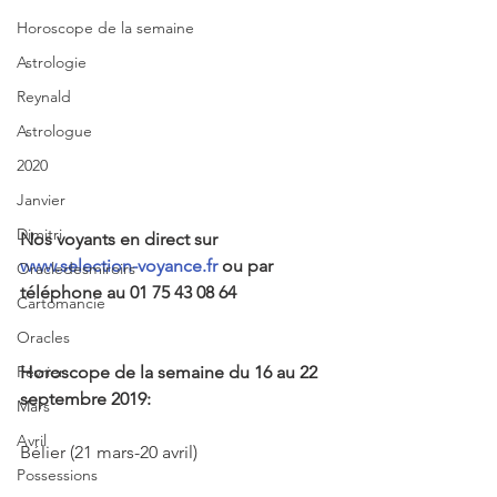
Horoscope de la semaine
Astrologie
Reynald
Astrologue
2020
Janvier
Dimitri
Nos voyants en direct sur 
www.selection-voyance.fr 
ou par 
Oracledesmiroirs
téléphone au 01 75 43 08 64
Cartomancie
Oracles
Horoscope de la semaine du 16 au 22 
Février
septembre 2019:
Mars
Avril
Bélier (21 mars-20 avril)
Possessions