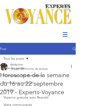
Post
Tous les posts
Rédaction
Tous les posts
15 sept. 2019
6 min de lecture
Horoscope de la semaine
Horoscope hebdomadaire
du 16 au 22 septembre
Horoscope mensuel
Articles
2019 - Experts-Voyance
Voyance gratuite avec Reynald
Votre communauté