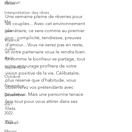
Amour:
Rêves
Interprétation des rêves
Une semaine pleine de rêveries pour 
Mai
les couples... Avec cet environnement 
planétaire, ce sera comme au premier 
Juin
jour : complicité, tendresse, preuves 
Voyance
d'amour... Vous ne serez pas en reste, 
Juillet
et votre partenaire vous le rendra bien. 
Août
Et comme le bonheur se partage, tout 
votre entourage profitera de votre 
Septembre
vision positive de la vie. Célibataire, 
Octobre
plus réservé que d'habitude, vous 
Novembre
observerez vos prétendants avec 
prudence. Mais une personne tenace 
Décembre
fera tout pour vous attirer dans ses 
2021
filets.
2022
2023
Travail:
Miroirs