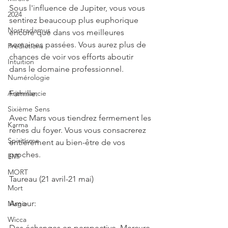
Sous l'influence de Jupiter, vous vous 
2024
sentirez beaucoup plus euphorique 
Nostradamus
encore que dans vos meilleures 
semaines passées. Vous aurez plus de 
Prédictions
chances de voir vos efforts aboutir 
Intuition
dans le domaine professionnel.
Numérologie
Famille:
Arithmancie
Sixième Sens
Avec Mars vous tiendrez fermement les 
Karma
rênes du foyer. Vous vous consacrerez 
Spiritisme
entièrement au bien-être de vos 
proches.
EMI
MORT
Taureau (21 avril-21 mai)
Mort
Amour:
Magie
Wicca
Des échanges en perspective. Mercure 