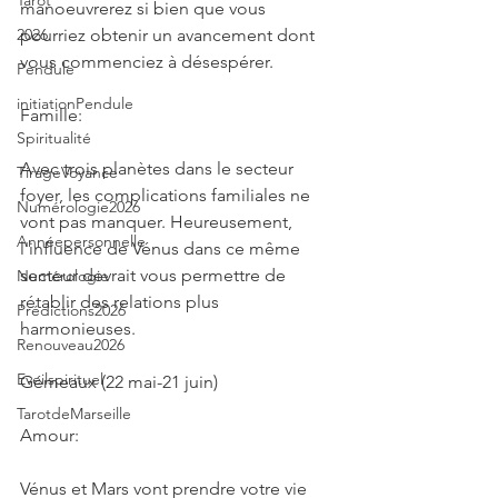
Tarot
manoeuvrerez si bien que vous 
pourriez obtenir un avancement dont 
2026
vous commenciez à désespérer.
Pendule
initiationPendule
Famille:
Spiritualité
Avec trois planètes dans le secteur 
TirageVoyance
foyer, les complications familiales ne 
Numérologie2026
vont pas manquer. Heureusement, 
Annéepersonnelle
l'influence de Vénus dans ce même 
secteur devrait vous permettre de 
Numérologie
rétablir des relations plus 
Prédictions2026
harmonieuses.
Renouveau2026
Eveilspirituel
Gémeaux (22 mai-21 juin)
TarotdeMarseille
Amour:
Vénus et Mars vont prendre votre vie 