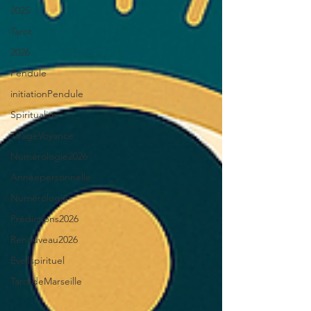
2025
Tarot
2026
Pendule
initiationPendule
Spiritualité
TirageVoyance
Numérologie2026
Annéepersonnelle
Numérologie
Prédictions2026
Renouveau2026
Eveilspirituel
TarotdeMarseille