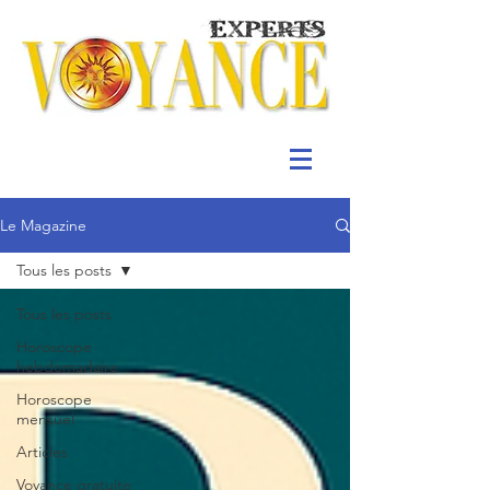
Le Magazine
Tous les posts
Tous les posts
Horoscope
hebdomadaire
Horoscope
mensuel
Articles
Voyance gratuite