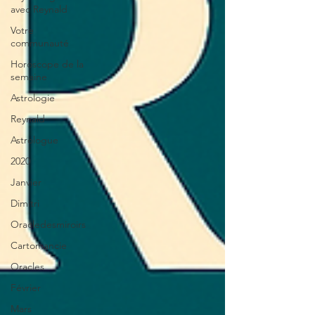
avec Reynald
Votre
communauté
Horoscope de la
semaine
Astrologie
Reynald
Astrologue
2020
Janvier
Dimitri
Oracledesmiroirs
Cartomancie
Oracles
Février
Mars