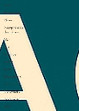
Avril
Possessions
Rêves
Interprétation
des rêves
Mai
Juin
Voyance
Juillet
Août
Septembre
Octobre
Novembre
Décembre
2021