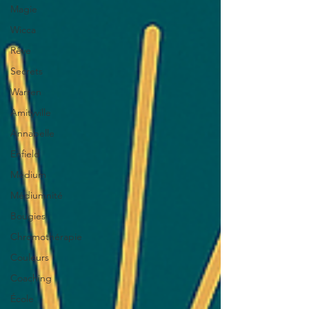
Magie
Wicca
Rêve
Secrets
Warren
Amityville
Annabelle
Enfield
Médium
Médiumnité
Bougies
Chromothérapie
Couleurs
Coaching
École