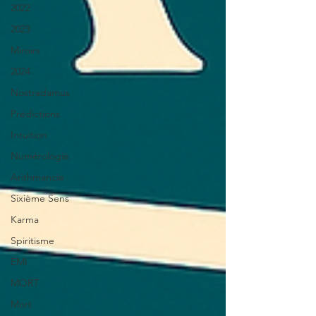
2022
2023
Miroirs
2024
Nostradamus
Prédictions
Intuition
Numérologie
Arithmancie
Sixième Sens
Karma
Spiritisme
EMI
MORT
Mort