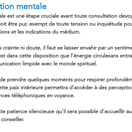
ation mentale
le est une étape cruciale avant toute consultation de
vo
 doit être pur, exempt de toute tension ou inquiétude pou
tions 
et les indications du médium.
s crainte ni doute, il faut se laisser envahir par un senti
est dans cette disposition que l'
énergie circule
sans entra
nication limpide avec le monde spirituel.
el de prendre quelques moments pour respirer profondém
Cette paix intérieure permettra d'accéder à des 
perceptio
ances téléphoniques en voyance.
tte patience silencieuse qu'il sera possible d'accueillir a
conseiller.