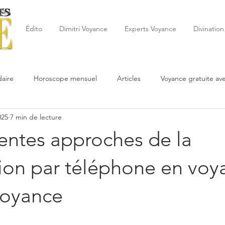
Édito
Dimitri Voyance
Experts Voyance
Divination
aire
Horoscope mensuel
Articles
Voyance gratuite av
025
7 min de lecture
 de la semaine
Astrologie
Reynald
Astrologue
20
rentes approches de la
Cartomancie
Oracles
Février
Mars
Avril
Po
ion par téléphone en voy
Voyance
Juin
Voyance
Juillet
Août
Septembre