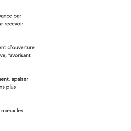
yance par 
r recevoir 
ment d'ouverture 
ve, favorisant 
ent, apaiser 
ns plus 
u mieux les 