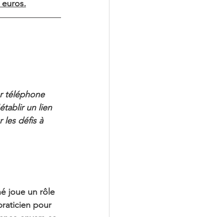
 euros.
r téléphone 
ablir un lien 
 les défis à 
né joue un rôle 
praticien pour 