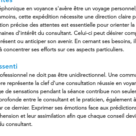
léphonique en voyance s'avère être un voyage personnel
moins, cette expédition nécessite une 
direction claire 
p
ation précise 
des attentes est essentielle pour orienter la
aines d'intérêt du consultant. Celui-ci peut désirer co
présent ou anticiper son avenir. En cernant ses besoins, il
 à concentrer ses efforts sur ces 
aspects particuliers
.
ssenti
ofessionnel ne doit pas être unidirectionnel. Une commu
ère représente la clef d'une consultation réussie en voya
ge de sensations pendant la séance contribue non seule
ofonde entre le consultant et le praticien, également à a
r ce dernier. Exprimer ses émotions face aux prédictions 
ension et leur assimilation afin que chaque conseil dev
du consultant.