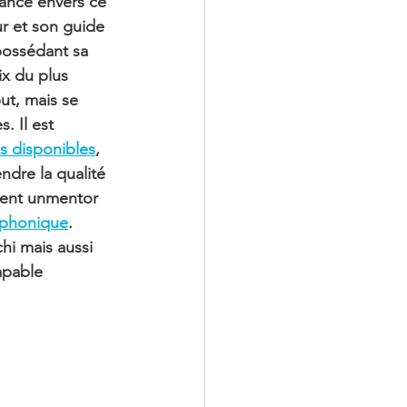
iance envers ce 
r et son guide 
 possédant sa 
x du plus 
but, mais se 
. Il est 
es disponibles
, 
dre la qualité 
ment un
mentor 
éphonique
. 
hi mais aussi 
apable 