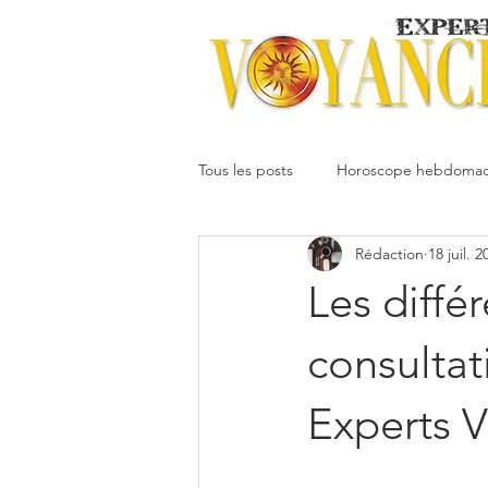
Tous les posts
Horoscope hebdomad
Rédaction
18 juil. 2
Votre communauté
Horoscope
Les diffé
Dimitri
Oracledesmiroirs
consultat
Experts 
Interprétation des rêves
Mai