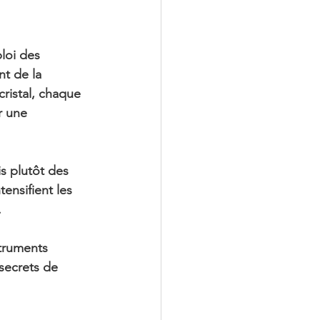
loi des 
t de la 
ristal, chaque 
 une 
s plutôt des 
tensifient 
les 
.
struments 
secrets de 