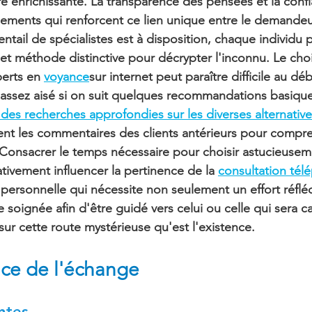
e enrichissante. La transparence des pensées et la conf
dements qui renforcent ce lien unique entre le demandeu
ventail de spécialistes est à disposition, chaque individu
 méthode distinctive pour décrypter l'inconnu. Le choi
perts en 
voyance
sur internet peut paraître difficile au dé
l assez aisé si on suit quelques recommandations basiques
 des recherches approfondies sur les diverses alternativ
ent les commentaires des clients antérieurs pour compren
Consacrer le temps nécessaire pour choisir astucieuse
ativement influencer la pertinence de la 
consultation tél
ersonnelle qui nécessite non seulement un effort réfléc
 soignée afin d'être guidé vers celui ou celle qui sera c
 sur cette route mystérieuse qu'est l'existence.
nce de l'échange
ntes