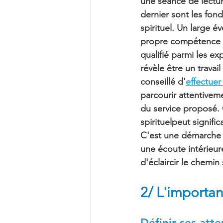
une séance de lectur
dernier sont les fon
spirituel. Un large é
propre compétence et
qualifié parmi les ex
révèle être un travai
conseillé d'
effectuer
parcourir attentivem
du service proposé. 
spirituel
peut signific
C'est une démarche p
une écoute intérieure
d'éclaircir le chemin
2/ L'importa
Définir ses atte