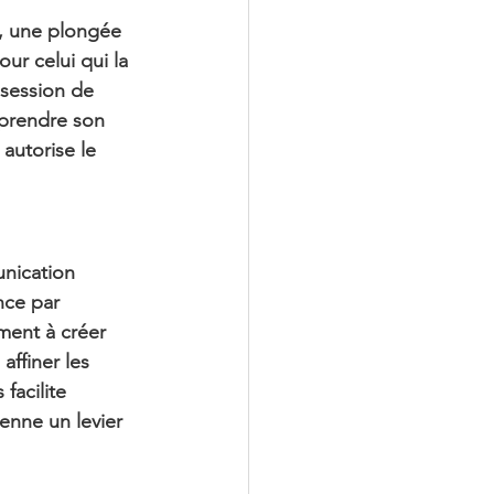
, une plongée 
our celui qui la 
 session de 
mprendre son 
 autorise le 
nication 
nce par 
ment à créer 
ffiner les 
facilite 
ienne un 
levier 