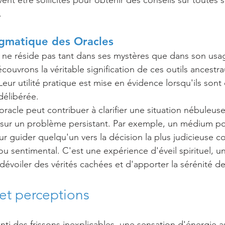
nt être sollicités pour obtenir des conseils sur toutes s
.
ragmatique des Oracles
e ne réside pas tant dans ses mystères que dans son usa
couvrons la véritable signification de ces outils ancestr
Leur utilité pratique est mise en évidence lorsqu'ils sont
délibérée.
racle peut contribuer à clarifier une situation nébuleuse
sur un problème persistant. Par exemple, un médium pour
ur guider quelqu'un vers la décision la plus judicieuse c
ou sentimental. C'est une expérience d'éveil spirituel, u
dévoiler des vérités cachées et d'apporter la sérénité de 
 et perceptions 
nti des frissons inexplicables, une sensation d'énergie 