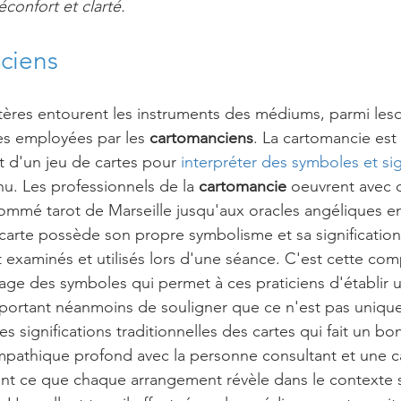
confort et clarté.
ciens
ères entourent les instruments des médiums, parmi lesq
es employées par les 
cartomanciens
. La cartomancie est
rt d'un jeu de cartes pour 
interpréter des symboles et sig
nnu. Les professionnels de la 
cartomancie
 oeuvrent avec d
nommé tarot de Marseille jusqu'aux oracles angéliques en
arte possède son propre symbolisme et sa signification
examinés et utilisés lors d'une séance. C'est cette co
ge des symboles qui permet à ces praticiens d'établir u
 important néanmoins de souligner que ce n'est pas uniqu
 significations traditionnelles des cartes qui fait un bon l
mpathique profond avec la personne consultant et une c
ent ce que chaque arrangement révèle dans le contexte 