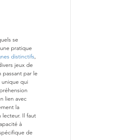
uels se 
 une pratique 
nes distinctifs
, 
ivers jeux de 
 passant par le 
 unique qui 
mpréhension 
n lien avec 
ement la 
ecteur. Il faut 
apacité à 
spécifique de 