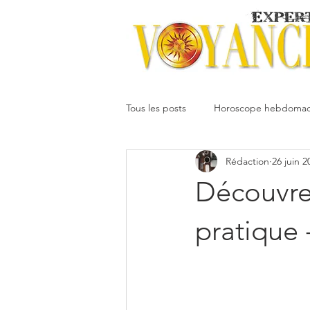
Tous les posts
Horoscope hebdomad
Rédaction
26 juin 2
Votre communauté
Horoscope
Découvre
Dimitri
Oracledesmiroirs
pratique 
Interprétation des rêves
Mai