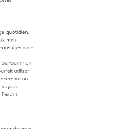
ortes 
ge quotidien. 
aux mais 
 consultés avec 
 ou fournir un 
rait utiliser 
oncernant un 
n voyage 
l'esprit.
autour de vous 