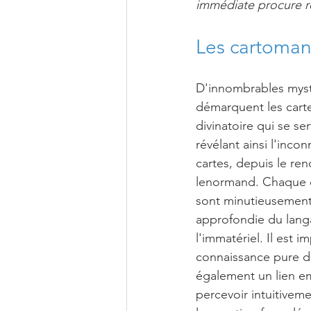
immédiate procure ré
Les cartoman
D'innombrables myst
démarquent les cart
divinatoire qui se se
révélant ainsi l'inco
cartes, depuis le re
lenormand. Chaque c
sont minutieusement 
approfondie du langa
l'immatériel. Il est
connaissance pure des
également un lien e
percevoir intuitivem