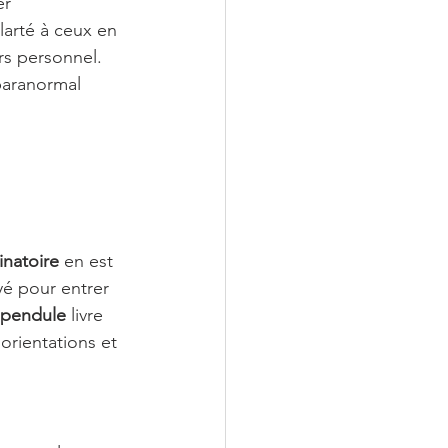
er 
larté à ceux en 
rs personnel. 
paranormal 
inatoire
 en est 
é pour entrer 
pendule
 livre 
orientations et 