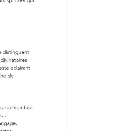
 spirituel qui 
e distinguent 
divinatoires 
este éclairant 
che de 
onde spirituel.
...
langage.