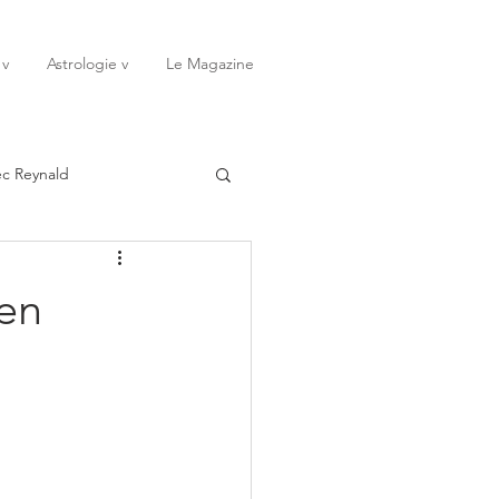
 v
Astrologie v
Le Magazine
ec Reynald
20
Janvier
 en
ssessions
Rêves
Octobre
Novembre