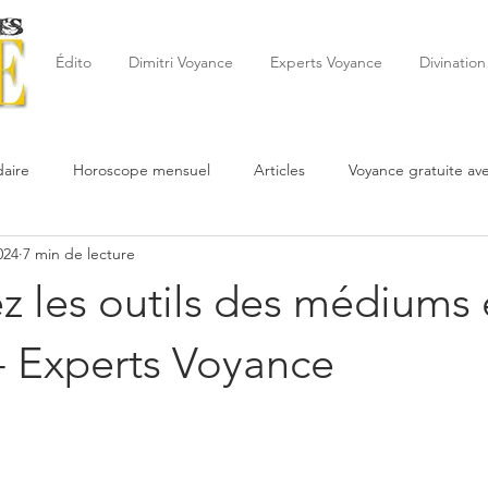
Édito
Dimitri Voyance
Experts Voyance
Divination
aire
Horoscope mensuel
Articles
Voyance gratuite av
024
7 min de lecture
 de la semaine
Astrologie
Reynald
Astrologue
20
z les outils des médiums
Cartomancie
Oracles
Février
Mars
Avril
Po
- Experts Voyance
Juin
Voyance
Juillet
Août
Septembre