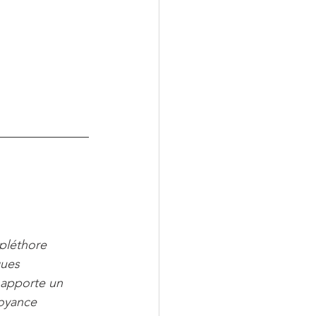
:
 pléthore 
gues 
 apporte un 
voyance 