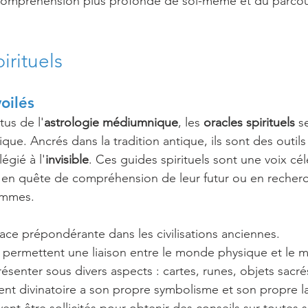
compréhension plus profonde de soi-même et du parcours
irituels 
oilés
tus de l'
astrologie médiumnique
, les 
oracles spirituels
 s
ique. Ancrés dans la tradition antique, ils sont des outils 
légié à l'
invisible
. Ces guides spirituels sont une voix cél
 en quête de compréhension de leur futur ou en recher
lemmes.
lace prépondérante dans les civilisations anciennes.
 permettent une liaison entre le monde physique et le m
résenter sous divers aspects : cartes, runes, objets sacrés
nt divinatoire a son propre symbolisme et son propre 