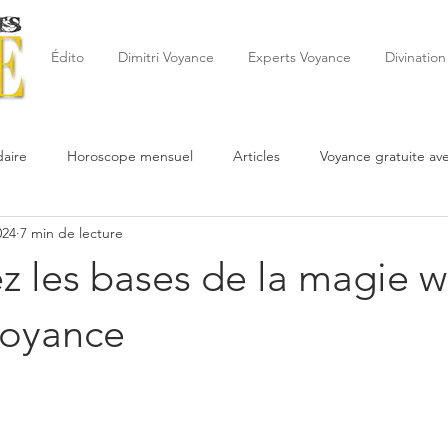
Édito
Dimitri Voyance
Experts Voyance
Divination
aire
Horoscope mensuel
Articles
Voyance gratuite av
024
7 min de lecture
 de la semaine
Astrologie
Reynald
Astrologue
20
 les bases de la magie w
Cartomancie
Oracles
Février
Mars
Avril
Po
Voyance
Juin
Voyance
Juillet
Août
Septembre