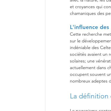
avec la nature; les 
et croyances qui cons
chamaniques des pe
L'influence des
Cette recherche met 
sur le développement
indéniable des Celte
sociétés avaient un r
solaires; une vénéra
actuellement dans ch
occupent souvent un
nombreux adeptes d
La définitio
Le paganisme contemp