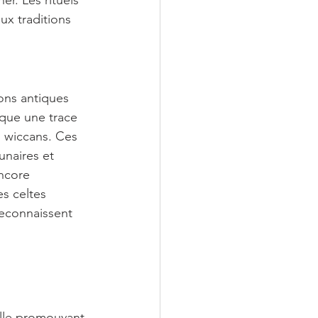
r. Les rituels 
ux traditions 
ons antiques 
que une trace 
 wiccans. Ces 
unaires et 
ncore 
s celtes 
econnaissent 
elle promouvant 