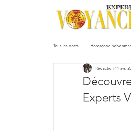
Tous les posts
Horoscope hebdomad
Rédaction
11 avr. 2
Votre communauté
Horoscope
Découvrez
Dimitri
Oracledesmiroirs
Experts 
Interprétation des rêves
Mai