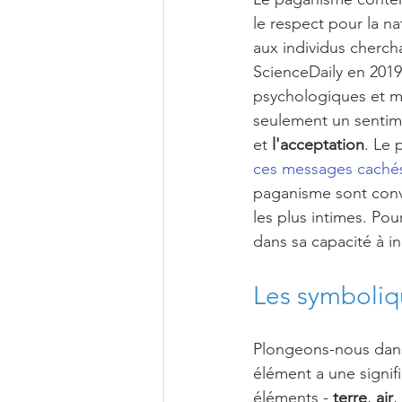
le respect pour la na
aux individus chercha
ScienceDaily en 2019
psychologiques et me
seulement un sentime
et 
l'acceptation
. Le
ces messages cachés
paganisme sont conv
les plus intimes. Po
dans sa capacité à i
Les symboliq
Plongeons-nous dans
élément a une signif
éléments - 
terre
, 
air
, 