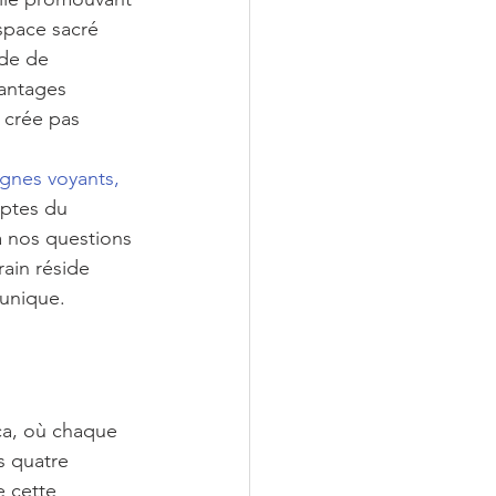
espace sacré 
ude de 
vantages 
 crée pas 
ignes voyants, 
eptes du 
 nos questions 
ain réside 
 unique.
ca, où chaque 
s quatre 
e cette 