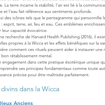
. La terre incarne la stabilité, l'air est lié à la communica
e et l'eau fait référence aux sentiments profonds.
ssi des icônes tels que le pentagramme qui personnifie l
esprit, terre, air, feu et eau. Ces emblèmes enrichissent
leur capacité évocatrice.
ne recherche de Harvard Health Publishing (2016), il exist
elles propres à la Wicca et les effets bénéfiques sur la s
mière comment ces rituels peuvent aider à instaurer une 
un bon rétablissement mental.
n engagement dans cette pratique ésotérique unique qu'
comprendre ses principes fondamentaux comme toute autr
sance précise pour être maîtrisée parfaitement.
 divins dans la Wicca
Dieux Anciens