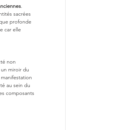
anciennes
. 
tités sacrées 
ique profonde 
 car elle 
cté non 
un miroir du 
manifestation 
ité au sein du 
 les composants 