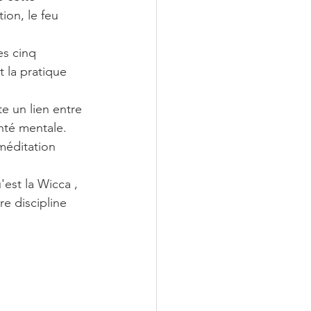
tion, le feu 
es cinq 
 la pratique 
e un lien entre 
anté mentale. 
méditation 
est la Wicca , 
e discipline 