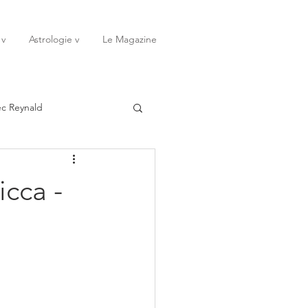
 v
Astrologie v
Le Magazine
ec Reynald
20
Janvier
icca -
ssessions
Rêves
Octobre
Novembre