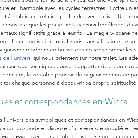
ture et l'harmonie avec les cycles terrestres. Il offre un 
nt à établir une relation profonde avec le divin. Une ét
 a constaté que les pratiquants wiccans bénéficient d'a
ntaux significatifs grâce à leur foi. La magie wiccane ne
nt d'autonomisation mais favorise aussi l'estime de soi 
 paganisme moderne embrasse des notions comme les 
s
 de l'univers
 qui nous orientent sur notre trajet. Les ad
aincus que ces signes peuvent apporter des réponses à
ur conclure, le véritable pouvoir du paganisme contempor
nciter chaque personne à découvrir sa propre spiritualité
ues et correspondances en Wicca 
 l'univers des symboliques et correspondances en Wic
ication profonde et dispose d'une énergie singulière. Le
feu
 et 
eau
 - avec leurs attributs distincts sont au cœur d