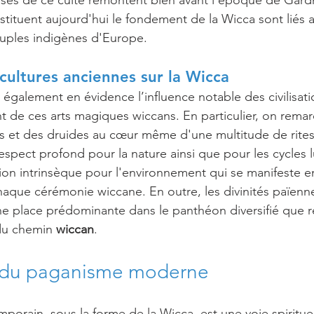
bases de ce culte remontent bien avant l'époque de Gardne
tituent aujourd'hui le fondement de la Wicca sont liés a
uples indigènes d'Europe.
 cultures anciennes sur la Wicca
également en évidence l’influence notable des civilisati
 de ces arts magiques wiccans. En particulier, on remar
s et des druides au cœur même d'une multitude de rites
espect profond pour la nature ainsi que pour les cycles l
tion intrinsèque pour l'environnement qui se manifeste e
aque cérémonie wiccane. En outre, les divinités païenne
e place prédominante dans le panthéon diversifié que r
u chemin 
wiccan
.
n du paganisme moderne 
orain, sous la forme de la Wicca, est une voie spiritu