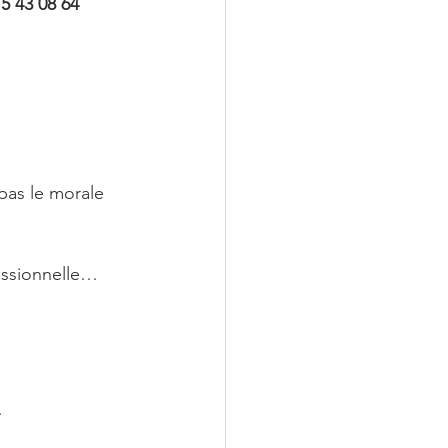
5 43 08 64
pas le morale 
fessionnelle… 
…