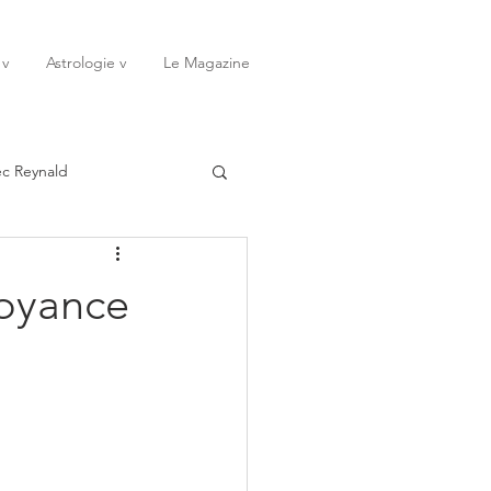
 v
Astrologie v
Le Magazine
ec Reynald
20
Janvier
Voyance
ssessions
Rêves
Octobre
Novembre