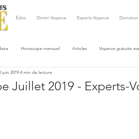
Édito
Dimitri Voyance
Experts Voyance
Divination
aire
Horoscope mensuel
Articles
Voyance gratuite av
0 juin 2019
4 min de lecture
 de la semaine
Astrologie
Reynald
Astrologue
20
 Juillet 2019 - Experts-
Cartomancie
Oracles
Février
Mars
Avril
Po
Juin
Voyance
Juillet
Août
Septembre