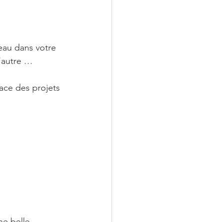
’eau dans votre 
l’autre …
ace des projets 
ne belle 