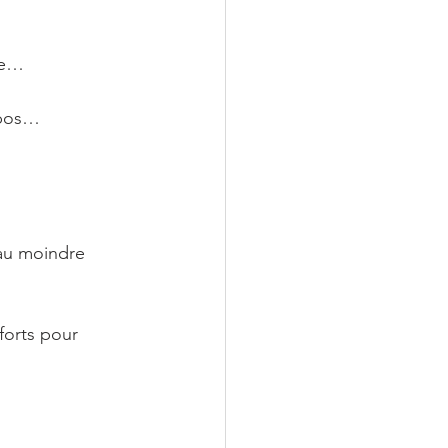
…
ce…
epos…
 au moindre 
forts pour 