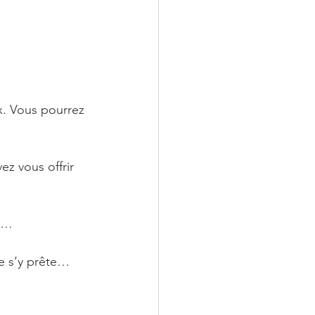
x. Vous pourrez 
ez vous offrir 
ue…
le s’y prête…