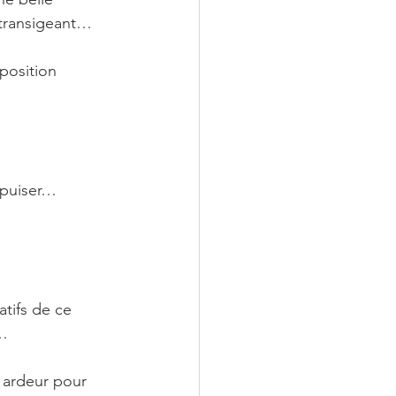
ntransigeant…
position 
…
épuiser…
tifs de ce 
r…
 ardeur pour 