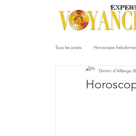
Tous les posts
Horoscope hebdomad
Dimitri d'Alfange
3
Votre communauté
Horoscope
Horoscope
Dimitri
Oracledesmiroirs
Interprétation des rêves
Mai