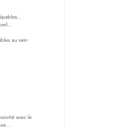
palpables… 
’oeil…
bles au sein 
sivité avec le 
aisse…