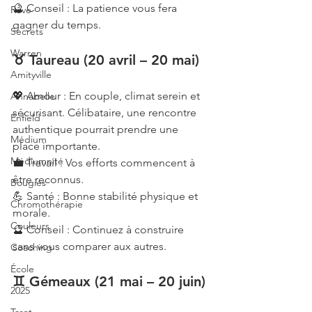
🔮 Conseil : La patience vous fera 
Rêve
gagner du temps.
Secrets
Warren
♉ Taureau (20 avril – 20 mai)
Amityville
💖 Amour : En couple, climat serein et 
Annabelle
sécurisant. Célibataire, une rencontre 
Enfield
authentique pourrait prendre une 
Médium
place importante.
Médiumnité
💼 Travail : Vos efforts commencent à 
être reconnus.
Bougies
💪 Santé : Bonne stabilité physique et 
Chromothérapie
morale.
Couleurs
🔮 Conseil : Continuez à construire 
sans vous comparer aux autres.
Coaching
École
♊ Gémeaux (21 mai – 20 juin)
2025