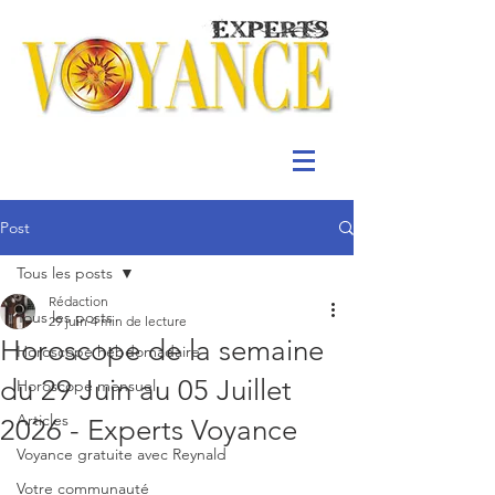
Post
Tous les posts
Rédaction
Tous les posts
29 juin
4 min de lecture
Horoscope de la semaine
Horoscope hebdomadaire
du 29 Juin au 05 Juillet
Horoscope mensuel
Articles
2026 - Experts Voyance
Voyance gratuite avec Reynald
Votre communauté