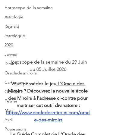
Horoscope de la semaine
Astrologie
Reynald
Astrologue
2020
Janvier
Horoscope de la semaine du 29 Juin 
Dimitri
au 05 Juillet 2026
Oracledesmiroirs
Cartomancie
Vous possédez le jeu
 L'Oracle des 
Miroirs
 ? Découvrez la nouvelle école 
Oracles
des Miroirs à l'adresse ci-contre pour 
Février
maitriser cet outil divinatoire :
Mars
https://www.ecoledesmiroirs.com/oracl
e-des-miroirs
Avril
Possessions
Le Guide Complet de L'Oracle des 