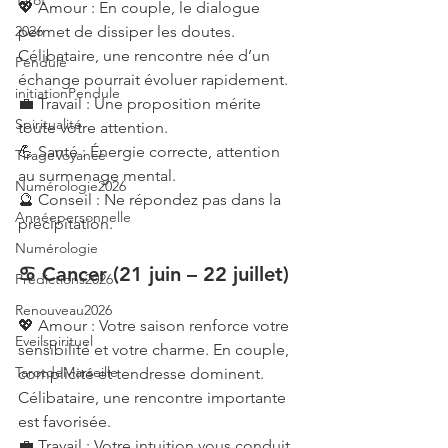
Tarot
💖 Amour : En couple, le dialogue 
permet de dissiper les doutes. 
2026
Célibataire, une rencontre née d’un 
Pendule
échange pourrait évoluer rapidement.
initiationPendule
💼 Travail : Une proposition mérite 
Spiritualité
toute votre attention.
💪 Santé : Énergie correcte, attention 
TirageVoyance
au surmenage mental.
Numérologie2026
🔮 Conseil : Ne répondez pas dans la 
Annéepersonnelle
précipitation.
Numérologie
♋ Cancer (21 juin – 22 juillet)
Prédictions2026
Renouveau2026
💖 Amour : Votre saison renforce votre 
Eveilspirituel
sensibilité et votre charme. En couple, 
TarotdeMarseille
complicité et tendresse dominent. 
Célibataire, une rencontre importante 
est favorisée.
💼 Travail : Votre intuition vous conduit 