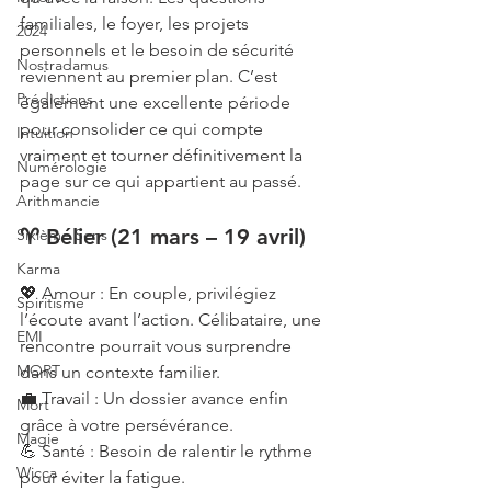
familiales, le foyer, les projets 
2024
personnels et le besoin de sécurité 
Nostradamus
reviennent au premier plan. C’est 
Prédictions
également une excellente période 
pour consolider ce qui compte 
Intuition
vraiment et tourner définitivement la 
Numérologie
page sur ce qui appartient au passé.
Arithmancie
♈ Bélier (21 mars – 19 avril)
Sixième Sens
Karma
💖 Amour : En couple, privilégiez 
Spiritisme
l’écoute avant l’action. Célibataire, une 
EMI
rencontre pourrait vous surprendre 
MORT
dans un contexte familier.
💼 Travail : Un dossier avance enfin 
Mort
grâce à votre persévérance.
Magie
💪 Santé : Besoin de ralentir le rythme 
Wicca
pour éviter la fatigue.