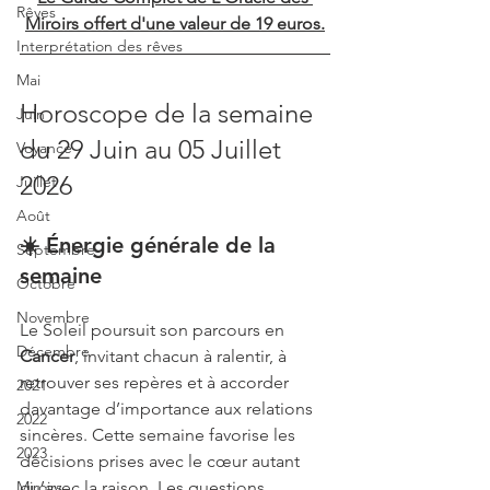
Rêves
Miroirs offert d'une valeur de 19 euros.
Interprétation des rêves
Mai
Horoscope de la semaine 
Juin
du 29 Juin au 05 Juillet 
Voyance
2026
Juillet
Août
☀️ Énergie générale de la 
Septembre
semaine
Octobre
Novembre
Le Soleil poursuit son parcours en 
Décembre
Cancer
, invitant chacun à ralentir, à 
retrouver ses repères et à accorder 
2021
davantage d’importance aux relations 
2022
sincères. Cette semaine favorise les 
2023
décisions prises avec le cœur autant 
qu’avec la raison. Les questions 
Miroirs