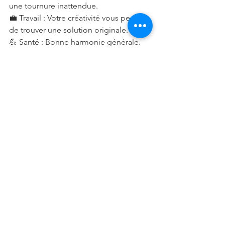
une tournure inattendue.
💼 Travail : Votre créativité vous permet 
de trouver une solution originale.
💪 Santé : Bonne harmonie générale.
🔮 Conseil : Laissez parler votre 
intuition, elle ne vous trompera pas.
🌟 Conseil général de la 
semaine
N’ayez pas peur de dire non à ce qui 
vous épuise. En protégeant votre 
énergie, vous faites de la place pour ce 
qui vous nourrit réellement.
🌟 Mot de la fin