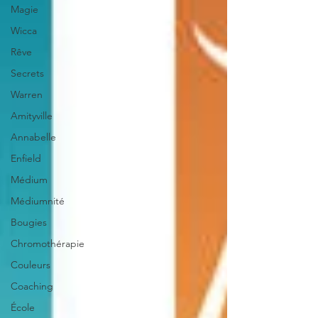
Magie
Wicca
Rêve
Secrets
Warren
Amityville
Annabelle
Enfield
Médium
Médiumnité
Bougies
Chromothérapie
Couleurs
Coaching
École