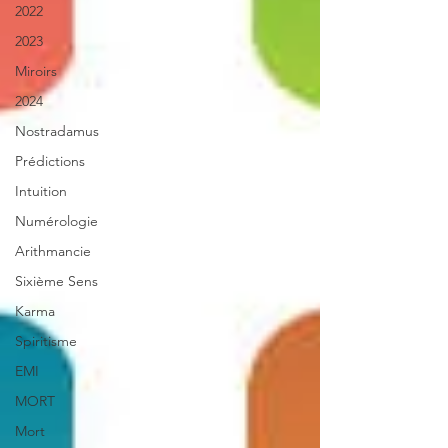
2022
2023
Miroirs
2024
Nostradamus
Prédictions
Intuition
Numérologie
Arithmancie
Sixième Sens
Karma
Spiritisme
EMI
MORT
Mort