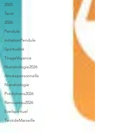
2025
Tarot
2026
Pendule
initiationPendule
Spiritualité
TirageVoyance
Numérologie2026
Annéepersonnelle
Numérologie
Prédictions2026
Renouveau2026
Eveilspirituel
TarotdeMarseille