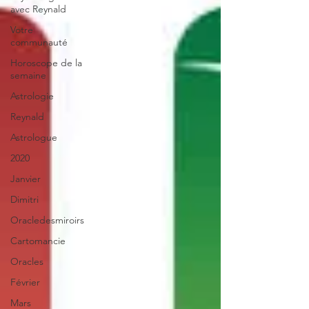
avec Reynald
Votre
communauté
Horoscope de la
semaine
Astrologie
Reynald
Astrologue
2020
Janvier
Dimitri
Oracledesmiroirs
Cartomancie
Oracles
Février
Mars