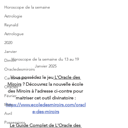
Horoscope de la semaine
Astrologie
Reynald
Astrologue
2020
Janvier
Horoscope de la semaine du 13 au 19 
Dimitri
Janvier 2025
Oracledesmiroirs
Vous possédez le jeu
 L'Oracle des 
Cartomancie
Miroirs
 ? Découvrez la nouvelle école 
Oracles
des Miroirs à l'adresse ci-contre pour 
Février
maitriser cet outil divinatoire :
Mars
https://www.ecoledesmiroirs.com/oracl
e-des-miroirs
Avril
Possessions
Le Guide Complet de L'Oracle des 