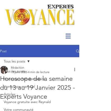
Post
Tous les posts
Rédaction
Tous les posts
13 janv. 2025
4 min de lecture
Horoscope de la semaine
Horoscope hebdomadaire
du 13 au 19 Janvier 2025 -
Horoscope mensuel
Articles
Experts Voyance
Voyance gratuite avec Reynald
Votre communauté