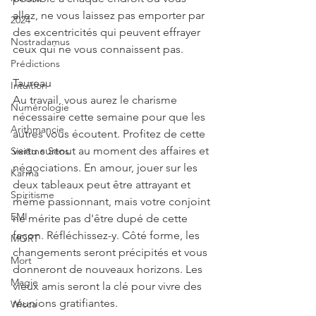
allez, ne vous laissez pas emporter par 
2024
des excentricités qui peuvent effrayer 
Nostradamus
ceux qui ne vous connaissent pas.
Prédictions
Taureau
Intuition
Au travail, vous aurez le charisme 
Numérologie
nécessaire cette semaine pour que les 
Arithmancie
autres vous écoutent. Profitez de cette 
vertu surtout au moment des affaires et 
Sixième Sens
négociations. En amour, jouer sur les 
Karma
deux tableaux peut être attrayant et 
Spiritisme
même passionnant, mais votre conjoint 
EMI
ne mérite pas d'être dupé de cette 
façon. Réfléchissez-y. Côté forme, les 
MORT
changements seront précipités et vous 
Mort
donneront de nouveaux horizons. Les 
Magie
vieux amis seront la clé pour vivre des 
réunions gratifiantes.
Wicca