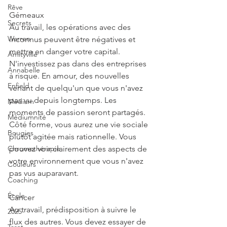
Rêve
Gémeaux
Secrets
Au travail, les opérations avec des 
Warren
inconnus peuvent être négatives et 
mettre en danger votre capital. 
Amityville
N'investissez pas dans des entreprises 
Annabelle
à risque. En amour, des nouvelles 
Enfield
venant de quelqu'un que vous n'avez 
pas vu depuis longtemps. Les 
Médium
moments de passion seront partagés. 
Médiumnité
Côté forme, vous aurez une vie sociale 
Bougies
plutôt agitée mais rationnelle. Vous 
Chromothérapie
pouvez voir clairement des aspects de 
votre environnement que vous n'avez 
Couleurs
pas vus auparavant.
Coaching
École
Cancer
Au travail, prédisposition à suivre le 
2025
flux des autres. Vous devez essayer de 