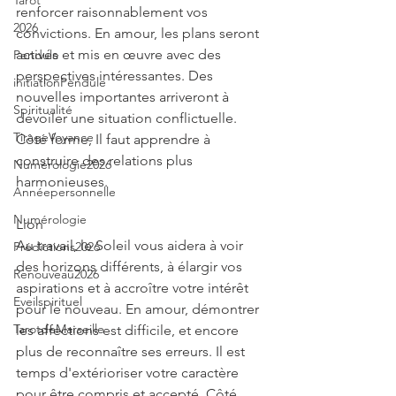
Tarot
renforcer raisonnablement vos 
2026
convictions. En amour, les plans seront 
activés et mis en œuvre avec des 
Pendule
perspectives intéressantes. Des 
initiationPendule
nouvelles importantes arriveront à 
Spiritualité
dévoiler une situation conflictuelle. 
TirageVoyance
Côté forme, Il faut apprendre à 
construire des relations plus 
Numérologie2026
harmonieuses.
Annéepersonnelle
Numérologie
Lion
Au travail, le Soleil vous aidera à voir 
Prédictions2026
des horizons différents, à élargir vos 
Renouveau2026
aspirations et à accroître votre intérêt 
Eveilspirituel
pour le nouveau. En amour, démontrer 
TarotdeMarseille
les affections est difficile, et encore 
plus de reconnaître ses erreurs. Il est 
temps d'extérioriser votre caractère 
pour être compris et accepté. Côté 