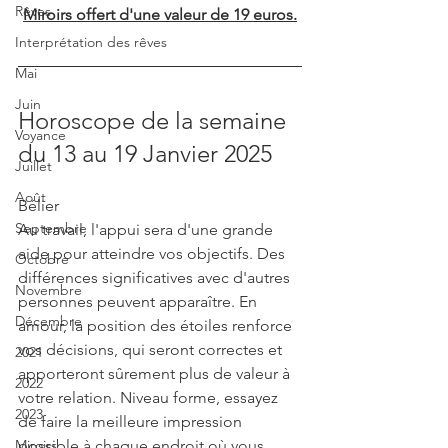
Rêves
Miroirs offert d'une valeur de 19 euros.
Interprétation des rêves
Mai
Juin
Horoscope de la semaine 
Voyance
du 13 au 19 Janvier 2025
Juillet
Août
Bélier
Septembre
Au travail, l'appui sera d'une grande 
aide pour atteindre vos objectifs. Des 
Octobre
différences significatives avec d'autres 
Novembre
personnes peuvent apparaître. En 
Décembre
amour, la position des étoiles renforce 
vos décisions, qui seront correctes et 
2021
apporteront sûrement plus de valeur à 
2022
votre relation. Niveau forme, essayez 
2023
de faire la meilleure impression 
Miroirs
possible à chaque endroit où vous 