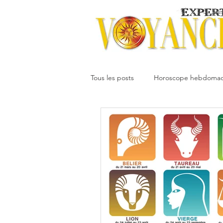
Tous les posts
Horoscope hebdomad
Votre communauté
Horoscope
Dimitri
Oracledesmiroirs
Interprétation des rêves
Mai