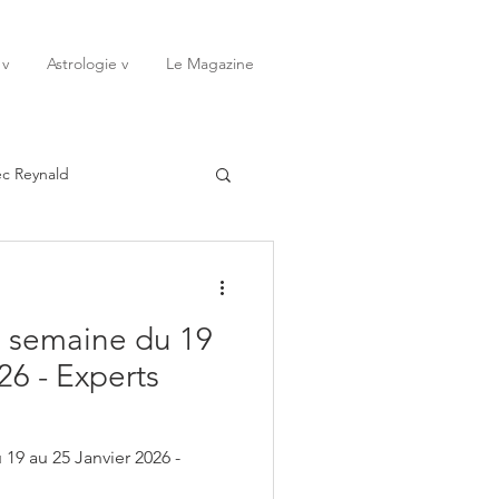
 v
Astrologie v
Le Magazine
ec Reynald
20
Janvier
 semaine du 19
ssessions
Rêves
26 - Experts
Octobre
Novembre
19 au 25 Janvier 2026 -