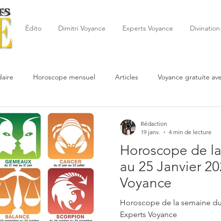
Édito
Dimitri Voyance
Experts Voyance
Divination
aire
Horoscope mensuel
Articles
Voyance gratuite av
 de la semaine
Astrologie
Reynald
Astrologue
20
Rédaction
19 janv.
4 min de lecture
Horoscope de la
Cartomancie
Oracles
Février
Mars
Avril
Po
au 25 Janvier 20
Voyance
Juin
Voyance
Juillet
Août
Septembre
Horoscope de la semaine du 
Experts Voyance