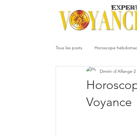
Tous les posts
Horoscope hebdomad
Dimitri d'Alfange
2
Votre communauté
Horoscope
Horoscope
Dimitri
Oracledesmiroirs
Voyance
Interprétation des rêves
Mai