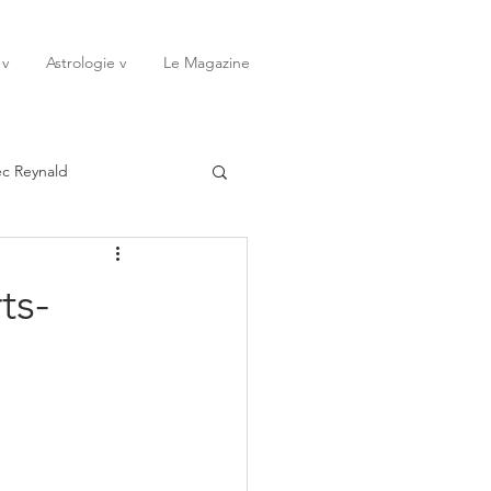
 v
Astrologie v
Le Magazine
ec Reynald
20
Janvier
ts-
ssessions
Rêves
Octobre
Novembre