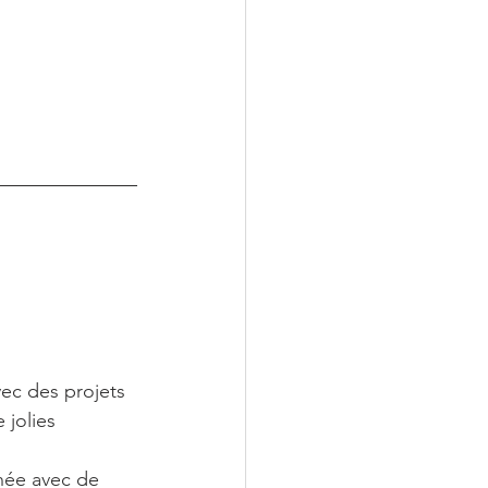
 
vec des projets 
 jolies 
née avec de 