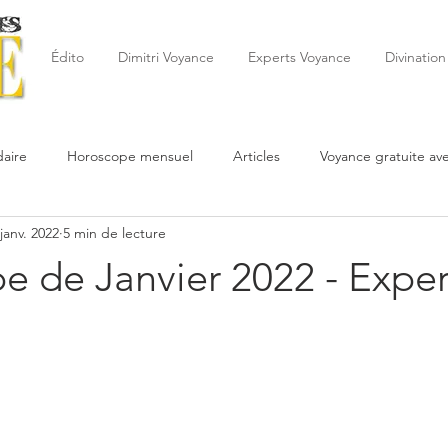
Édito
Dimitri Voyance
Experts Voyance
Divination
aire
Horoscope mensuel
Articles
Voyance gratuite av
 janv. 2022
5 min de lecture
 de la semaine
Astrologie
Reynald
Astrologue
20
 de Janvier 2022 - Exper
Cartomancie
Oracles
Février
Mars
Avril
Po
Juin
Voyance
Juillet
Août
Septembre