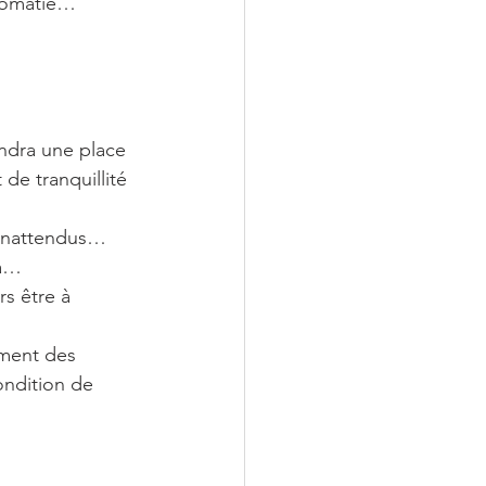
plomatie…
ndra une place 
de tranquillité 
 inattendus… 
la…
s être à 
oment des 
ondition de 