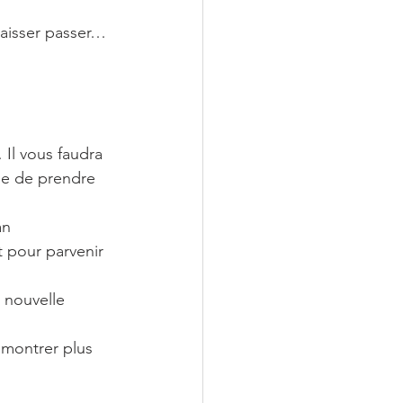
 laisser passer…
 Il vous faudra 
ie de prendre 
an 
t pour parvenir 
 nouvelle 
 montrer plus 