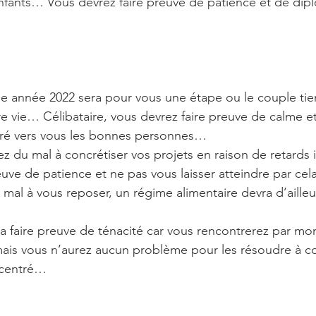
enfants… Vous devrez faire preuve de patience et de di
le année 2022 sera pour vous une étape ou le couple tie
e vie… Célibataire, vous devrez faire preuve de calme et 
tiré vers vous les bonnes personnes…
ez du mal à concrétiser vos projets en raison de retards
euve de patience et ne pas vous laisser atteindre par ce
 mal à vous reposer, un régime alimentaire devra d’ailleur
dra faire preuve de ténacité car vous rencontrerez par m
s, mais vous n’aurez aucun problème pour les résoudre à c
oncentré…