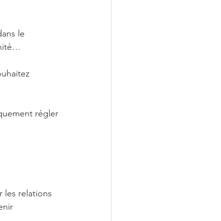
ans le 
nité… 
ouhaitez 
iquement régler 
 les relations 
nir 