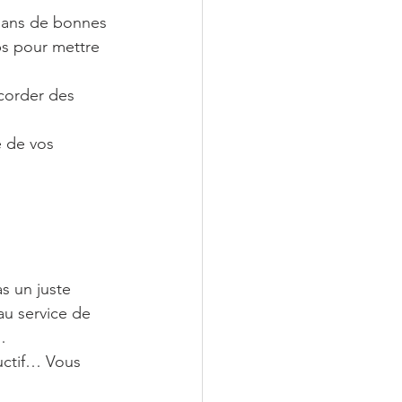
 dans de bonnes 
s pour mettre 
ccorder des 
 de vos 
as un juste 
u service de 
…
ductif… Vous 