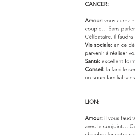
CANCER: 
Amour:
 vous aurez 
couple… Sans parler 
Célibataire, il faudr
Vie sociale:
 en ce dé
parvenir à réaliser 
Santé:
 excellent for
Conseil:
 la famille 
un souci familial s
LION: 
Amour:
 il vous faud
avec le conjoint… Cé
chambouler votre v