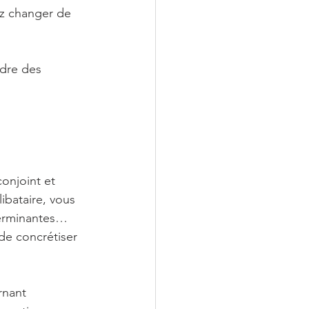
ez changer de 
ndre des 
onjoint et 
ibataire, vous 
terminantes…
de concrétiser 
rnant 