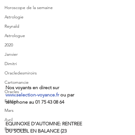
Horoscope de la semaine
Astrologie
Reynald
Astrologue
2020
Janvier
Dimitri
Oracledesmiroirs
Cartomancie
Nos voyants en direct sur 
Oracles
www.selection-voyance.fr
 ou par 
Février
téléphone au 01 75 43 08 64
Mars
Avril
EQUINOXE D’AUTOMNE: RENTREE 
Possessions
DU SOLEIL EN BALANCE (23 