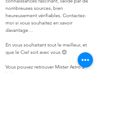
connaissances fascinant, validé par de 
nombreuses sources, bien 
heureusement vérifiables. Contactez-
moi si vous souhaitez en savoir 
davantage…
En vous souhaitant tout le meilleur, et 
que le Ciel soit avec vous 😊
Vous pouvez retrouver Mister Astro à 
l'adresse ci-contre: 
https://www.selection-voyance.fr/votre-
voyant/295/mister-astro
#astrologue
#Astrologie
#MisterAstro
#2019
#Balance
#Automne
#Articles
Articles