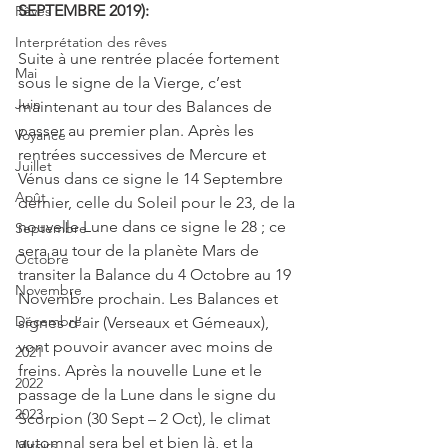
SEPTEMBRE 2019):
Rêves
Interprétation des rêves
Suite à une rentrée placée fortement 
Mai
sous le signe de la Vierge, c’est 
Juin
maintenant au tour des Balances de 
passer au premier plan. Après les 
Voyance
rentrées successives de Mercure et 
Juillet
Vénus dans ce signe le 14 Septembre 
Août
dernier, celle du Soleil pour le 23, de la 
nouvelle Lune dans ce signe le 28 ; ce 
Septembre
sera au tour de la planète Mars de 
Octobre
transiter la Balance du 4 Octobre au 19 
Novembre
Novembre prochain. Les Balances et 
Décembre
signes d’air (Verseaux et Gémeaux), 
vont pouvoir avancer avec moins de 
2021
freins. Après la nouvelle Lune et le 
2022
passage de la Lune dans le signe du 
2023
Scorpion (30 Sept – 2 Oct), le climat 
automnal sera bel et bien là, et la 
Miroirs