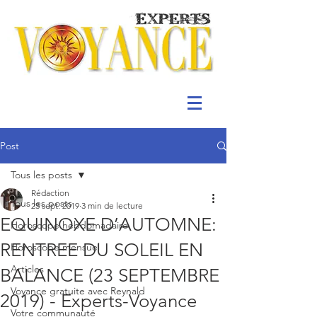
Post
Tous les posts
Rédaction
Tous les posts
23 sept. 2019
3 min de lecture
EQUINOXE D’AUTOMNE:
Horoscope hebdomadaire
RENTREE DU SOLEIL EN
Horoscope mensuel
Articles
BALANCE (23 SEPTEMBRE
Voyance gratuite avec Reynald
2019) - Experts-Voyance
Votre communauté