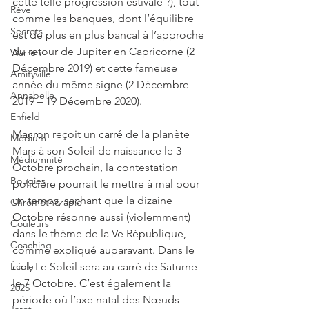
cette telle progression estivale ?), tout 
Rêve
comme les banques, dont l’équilibre 
Secrets
est de plus en plus bancal à l’approche 
du retour de Jupiter en Capricorne (2 
Warren
Décembre 2019) et cette fameuse 
Amityville
année du même signe (2 Décembre 
Annabelle
2019 – 19 Décembre 2020). 
Enfield
Macron reçoit un carré de la planète 
Médium
Mars à son Soleil de naissance le 3 
Médiumnité
Octobre prochain, la contestation 
Bougies
policière pourrait le mettre à mal pour 
un temps, sachant que la dizaine 
Chromothérapie
Octobre résonne aussi (violemment) 
Couleurs
dans le thème de la Ve République, 
Coaching
comme expliqué auparavant. Dans le 
ciel, Le Soleil sera au carré de Saturne 
École
le 7 Octobre. C’est également la 
2025
période où l’axe natal des Nœuds 