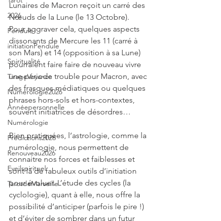
Tarot
Lunaires de Macron reçoit un carré des 
2026
Nœuds de la Lune (le 13 Octobre). 
Pour aggraver cela, quelques aspects 
Pendule
dissonants de Mercure les 11 (carré à 
initiationPendule
son Mars) et 14 (opposition à sa Lune) 
Spiritualité
pourraient faire faire de nouveau vivre 
une période trouble pour Macron, avec 
TirageVoyance
des frasques médiatiques ou quelques 
Numérologie2026
phrases hors-sols et hors-contextes, 
Annéepersonnelle
souvent initiatrices de désordres… 
Numérologie
Bien pratiquées, l’astrologie, comme la 
Prédictions2026
numérologie, nous permettent de 
Renouveau2026
connaitre nos forces et faiblesses et 
Eveilspirituel
sont là de fabuleux outils d’initiation 
pour évoluer. L’étude des cycles (la 
TarotdeMarseille
cyclologie), quant à elle, nous offre la 
possibilité d’anticiper (parfois le pire !) 
et d’éviter de sombrer dans un futur 