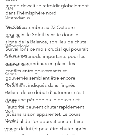
météo devrait se refroidir globalement 
2024
dans l’hémisphère nord.
Nostradamus
Du 23 Septembre au 23 Octobre 
Prédictions
prochain, le Soleil transite donc le 
Intuition
signe de la Balance, son lieu de chute. 
Numérologie
Surveillons ce mois crucial qui pourrait 
Arithmancie
être une période importante pour les 
pouvoirs mondiaux en place, les 
Sixième Sens
conflits entre gouvernants et 
Karma
gouvernés semblent être encore 
Spiritisme
fortement indiqués dans l’ingrès 
solaire de ce début d’automne, c’est 
EMI
donc une période où le pouvoir et 
MORT
l’autorité peuvent chuter rapidement 
Mort
(et sans raison apparente). Le cours 
Magie
mondial de l’or pourrait encore faire 
parler de lui (et peut être chuter après 
Wicca