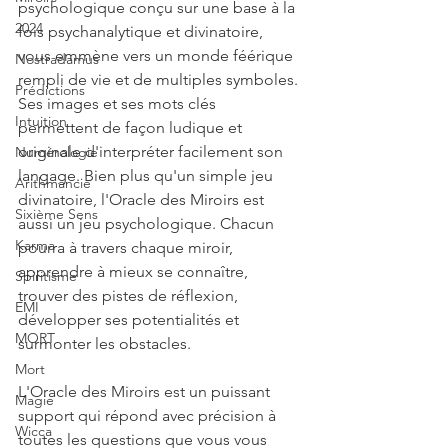
psychologique conçu sur une base à la 
2024
fois psychanalytique et divinatoire, 
vous emmène vers un monde féérique 
Nostradamus
rempli de vie et de multiples symboles. 
Prédictions
Ses images et ses mots clés 
Intuition
permettent de façon ludique et 
originale d'interpréter facilement son 
Numérologie
langage. Bien plus qu'un simple jeu 
Arithmancie
divinatoire, l'Oracle des Miroirs est 
Sixième Sens
aussi un jeu psychologique. Chacun 
Karma
pourra à travers chaque miroir, 
apprendre à mieux se connaître, 
Spiritisme
trouver des pistes de réflexion, 
EMI
développer ses potentialités et 
MORT
surmonter les obstacles.
Mort
L'Oracle des Miroirs est un puissant 
Magie
support qui répond avec précision à 
Wicca
toutes les questions que vous vous 