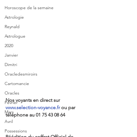
Horoscope de la semaine
Astrologie
Reynald
Astrologue
2020
Janvier
Dimitri
Oracledesmiroirs
Cartomancie
Oracles
Nos voyants en direct sur 
Février
www.selection-voyance.fr
 ou par 
Mars
téléphone au 01 75 43 08 64
Avril
Possessions
Réédition du coffret Officiel de 