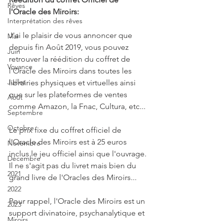
Rêves
l'Oracle des Miroirs:
Interprétation des rêves
J'ai le plaisir de vous annoncer que 
Mai
depuis fin Août 2019, vous pouvez 
Juin
retrouver la réédition du coffret de 
Voyance
l'Oracle des Miroirs dans toutes les 
Juillet
librairies physiques et virtuelles ainsi 
que sur les plateformes de ventes 
Août
comme Amazon, la Fnac, Cultura, etc...
Septembre
Octobre
Le prix fixe du coffret officiel de 
l'Oracle des Miroirs est à 25 euros 
Novembre
inclus le jeu officiel ainsi que l'ouvrage. 
Décembre
Il ne s'agit pas du livret mais bien du 
2021
grand livre de l'Oracles des Miroirs...
2022
Pour rappel, l'Oracle des Miroirs est un 
2023
support divinatoire, psychanalytique et 
Miroirs