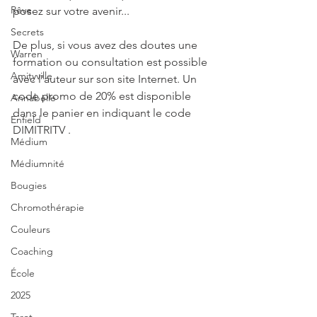
Rêve
posez sur votre avenir...
Secrets
De plus, si vous avez des doutes une 
Warren
formation ou consultation est possible 
Amityville
avec l'auteur sur son site Internet. Un 
code promo de 20% est disponible 
Annabelle
dans le panier en indiquant le code 
Enfield
DIMITRITV .
Médium
Médiumnité
Bougies
Chromothérapie
Couleurs
Coaching
École
2025