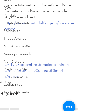
Tarot
 Le site Internet pour bénéficier d'une 
2026
formation ou d'une consultation de 
Pendule
voyance en direct: 
https://www.dimitridalfange.tv/voyance-
initiationPendule
privee 
Spiritualité
TirageVoyance
Numérologie2026
Annéepersonnelle
Numérologie
#2019
#Septembre
#oracledesmiroirs
Prédictions2026
#Amazon
#Fnac
#Cultura
#Dimitri
#Articles
Renouveau2026
Articles
Eveilspirituel
TarotdeMarseille