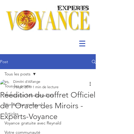
Post
Tous les posts
Dimitri d'Alfange
Tous les posts
5 sept. 2019
1 min de lecture
Réédition du coffret Officiel
Horoscope hebdomadaire
de l'Oracle des Miroirs -
Horoscope mensuel
Articles
Experts-Voyance
Voyance gratuite avec Reynald
Votre communauté