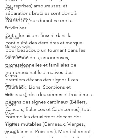
(ou reprises) amoureuses, et 
2024
séparations brutales sont donc à 
Nostradamus
l’ordre du jour durant ce mois...
Prédictions
Cette lunaison s’inscrit dans la 
Intuition
continuité des dernières et marque 
Numérologie
pour beaucoup un tournant dans les 
Arithmancie
vies financières, amoureuses, 
professionnelles et familiales de 
Sixième Sens
nombreux natifs et natives des 
Karma
premiers décans des signes fixes 
Spiritisme
(Taureaux, Lions, Scorpions et 
Verseaux), des deuxièmes et troisièmes 
EMI
décans des signes cardinaux (Béliers, 
MORT
Cancers, Balances et Capricornes), tout 
Mort
comme les deuxièmes décans des 
Magie
signes mutables (Gémeaux, Vierges, 
Sagittaires et Poissons). Mondialement, 
Wicca