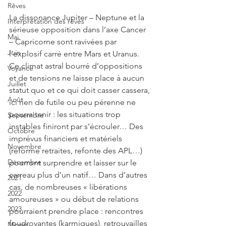
Rêves
La dissonance Jupiter – Neptune et la 
Interprétation des rêves
sérieuse opposition dans l’axe Cancer 
Mai
– Capricorne sont ravivées par 
Juin
l’explosif carré entre Mars et Uranus. 
Ce climat astral bourré d’oppositions 
Voyance
et de tensions ne laisse place à aucun 
Juillet
statut quo et ce qui doit casser cassera, 
Août
ici rien de futile ou peu pérenne ne 
pourra tenir : les situations trop 
Septembre
instables finiront par s’écrouler… Des 
Octobre
imprévus financiers et matériels 
Novembre
(réforme retraites, refonte des APL…) 
Décembre
pourront surprendre et laisser sur le 
carreau plus d’un natif… Dans d’autres 
2021
cas, de nombreuses « libérations 
2022
amoureuses » ou début de relations 
2023
pourraient prendre place : rencontres 
foudroyantes (karmiques), retrouvailles 
Miroirs