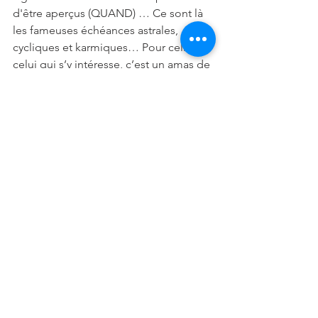
d'être aperçus (QUAND) … Ce sont là 
les fameuses échéances astrales, 
cycliques et karmiques… Pour celle ou 
celui qui s’y intéresse, c’est un amas de 
connaissances fascinant, validé par de 
nombreuses sources, bien 
heureusement vérifiables. Contactez-
moi si vous souhaitez en savoir 
davantage…
En vous souhaitant tout le meilleur, et 
que le Ciel soit avec vous 😊
Vous pouvez retrouver Mister Astro à 
l'adresse ci-contre: 
https://www.selection-voyance.fr/votre-
voyant/295/mister-astro