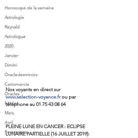
Horoscope de la semaine
Astrologie
Reynald
Astrologue
2020
Janvier
Dimitri
Oracledesmiroirs
Cartomancie
Nos voyants en direct sur 
Oracles
www.selection-voyance.fr
 ou par 
Février
téléphone au 01 75 43 08 64
Mars
Avril
PLEINE LUNE EN CANCER : ECLIPSE 
Possessions
LUNAIRE PARTIELLE (16 JUILLET 2019):