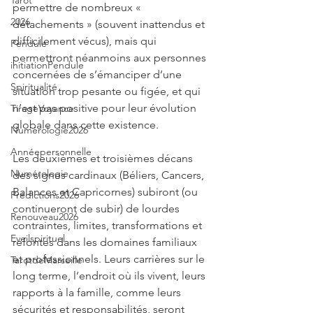
Tarot
permettre de nombreux « 
2026
détachements » (souvent inattendus et 
difficilement vécus), mais qui 
Pendule
permettront néanmoins aux personnes 
initiationPendule
concernées de s’émanciper d’une 
Spiritualité
situation trop pesante ou figée, et qui 
n’est pas positive pour leur évolution 
TirageVoyance
globale dans cette existence.
Numérologie2026
Annéepersonnelle
Les deuxièmes et troisièmes décans 
Numérologie
des signes cardinaux (Béliers, Cancers, 
Balances et Capricornes) subiront (ou 
Prédictions2026
continueront de subir) de lourdes 
Renouveau2026
contraintes, limites, transformations et 
Eveilspirituel
refontes dans les domaines familiaux 
et professionnels. Leurs carrières sur le 
TarotdeMarseille
long terme, l’endroit où ils vivent, leurs 
rapports à la famille, comme leurs 
sécurités et responsabilités, seront 