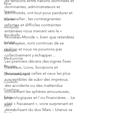
les tensions entre nations dominées et 
Rêve
dominantes, administrateurs et 
Secrets
administrés, ont tout pour perdurer et 
s’intensifier ; les contraignantes 
Warren
refontes et difficiles contraintes 
Amityville
entamées nous menant vers le « 
Annabelle
Nouveau-Monde », bien que retardées 
Enfield
et délayées, vont continuer de se 
réaliser et nous ne pourrons pas 
Médium
collectivement y échapper…
Médiumnité
Les premiers décans des signes fixes 
Bougies
(Taureaux, Lions, Scorpions et 
Verseaux) sont celles et ceux les plus 
Chromothérapie
susceptibles de subir des imprévus, 
Couleurs
des accidents ou des inattendus 
Coaching
concernant les sphères amoureuses, 
physiologiques et / ou financières… Le 
École
côté « fracassant », voire surprenant et 
2025
déstabilisant du duo Mars – Uranus va 