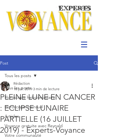
Post
Tous les posts
Rédaction
Tous les posts
16 juil. 2019
3 min de lecture
PLEINE LUNE EN CANCER
Horoscope hebdomadaire
: ECLIPSE LUNAIRE
Horoscope mensuel
Articles
PARTIELLE (16 JUILLET
Voyance gratuite avec Reynald
2019) - Experts-Voyance
Votre communauté