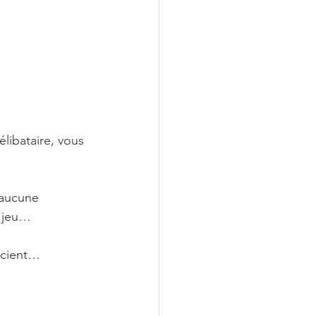
ibataire, vous 
 aucune 
u jeu…
escient…