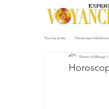
Tous les posts
Horoscope hebdomad
Dimitri d'Alfange
1
Votre communauté
Horoscope
Horoscop
Dimitri
Oracledesmiroirs
Interprétation des rêves
Mai