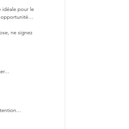
idéale pour le 
e opportunité…
ose, ne signez 
ter…
ttention… 