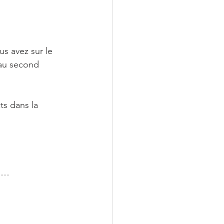
us avez sur le 
 au second 
ts dans la 
si…