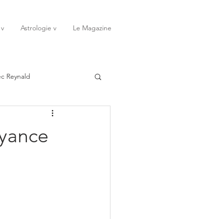
 v
Astrologie v
Le Magazine
ec Reynald
20
Janvier
oyance
ssessions
Rêves
Octobre
Novembre