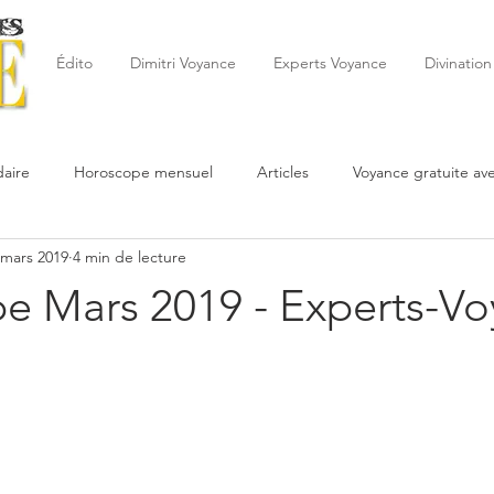
Édito
Dimitri Voyance
Experts Voyance
Divination
aire
Horoscope mensuel
Articles
Voyance gratuite av
 mars 2019
4 min de lecture
 de la semaine
Astrologie
Reynald
Astrologue
20
e Mars 2019 - Experts-V
Cartomancie
Oracles
Février
Mars
Avril
Po
Juin
Voyance
Juillet
Août
Septembre