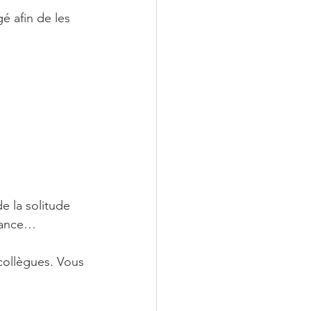
é afin de les 
 la solitude 
chance…
collègues. Vous 