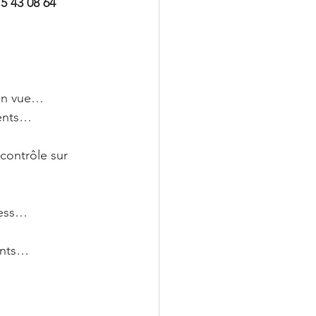
5 43 08 64
en vue… 
ments…
 contrôle sur 
ress…
tants…