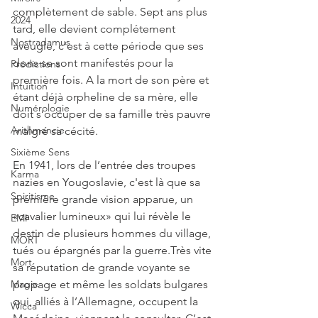
complètement de sable. Sept ans plus 
2024
tard, elle devient complétement 
Nostradamus
aveugle, c'est à cette période que ses 
dons se sont manifestés pour la 
Prédictions
première fois. A la mort de son père et 
Intuition
étant déjà orpheline de sa mère, elle 
Numérologie
doit s’occuper de sa famille très pauvre 
Arithmancie
malgré sa cécité. 
Sixième Sens
En 1941, lors de l’entrée des troupes 
Karma
nazies en Yougoslavie, c'est là que sa 
Spiritisme
première grande vision apparue, un 
«cavalier lumineux» qui lui révèle le 
EMI
destin de plusieurs hommes du village, 
MORT
tués ou épargnés par la guerre.Très vite 
Mort
sa réputation de grande voyante se 
Magie
propage et même les soldats bulgares 
qui, alliés à l’Allemagne, occupent la 
Wicca