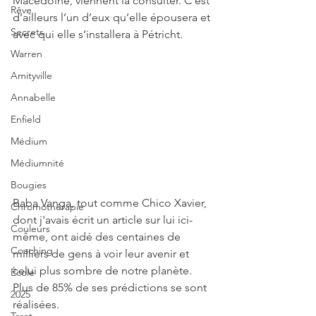
Macédoine, viennent la consulter. C’est 
Rêve
d’ailleurs l’un d’eux qu’elle épousera et 
Secrets
avec qui elle s’installera à Pétricht. 
Warren
Amityville
Annabelle
Enfield
Médium
Médiumnité
Bougies
Baba Vanga, tout comme Chico Xavier, 
Chromothérapie
dont j'avais écrit un article sur lui ici-
Couleurs
même, ont aidé des centaines de 
Coaching
milliers de gens à voir leur avenir et 
celui plus sombre de notre planète. 
École
Plus de 85% de ses prédictions se sont 
2025
réalisées.