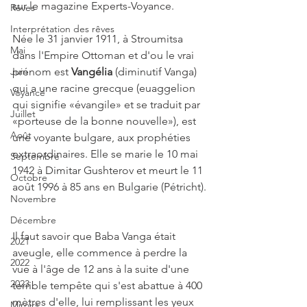
sur le magazine Experts-Voyance.
Rêves
Interprétation des rêves
Née le 31 janvier 1911, à Stroumitsa 
Mai
dans l'Empire Ottoman et d'ou le vrai 
Juin
prénom est 
Vangélia
 (diminutif Vanga) 
qui a une racine grecque (euaggelion 
Voyance
qui signifie «évangile» et se traduit par 
Juillet
«porteuse de la bonne nouvelle»), est 
Août
une voyante bulgare, aux prophéties 
extraordinaires. Elle se marie le 10 mai 
Septembre
1942 à Dimitar Gushterov et meurt le 11 
Octobre
août 1996 à 85 ans en Bulgarie (Pétricht).
Novembre
Décembre
Il faut savoir que Baba Vanga était 
2021
aveugle, elle commence à perdre la 
2022
vue à l'âge de 12 ans à la suite d'une 
2023
terrible tempête qui s'est abattue à 400 
mètres d'elle, lui remplissant les yeux 
Miroirs