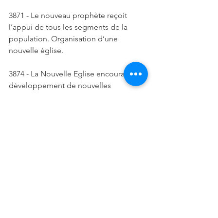
3871 - Le nouveau prophète reçoit 
l’appui de tous les segments de la 
population. Organisation d’une 
nouvelle église. 
3874 - La Nouvelle Eglise encourage le 
développement de nouvelles 
technologies et la science. 
3878 - De nouvelles villes se répandent 
sur la nouvelle Terre. 
3890 - Le développement de la 
science. Les scientifiques découvrent 
la cause principale de toutes les 
maladies. 
4302 - Les maladies ne sont plus que 