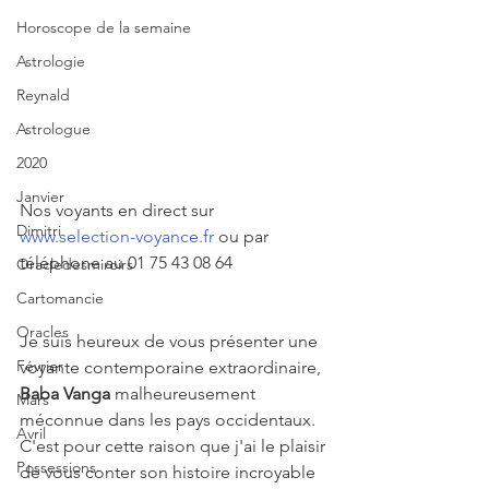
Horoscope de la semaine
Astrologie
Reynald
Astrologue
2020
Janvier
Nos voyants en direct sur 
Dimitri
www.selection-voyance.fr
 ou par 
téléphone au 01 75 43 08 64
Oracledesmiroirs
Cartomancie
Oracles
Je suis heureux de vous présenter une 
Février
voyante contemporaine extraordinaire, 
Baba Vanga 
malheureusement 
Mars
méconnue dans les pays occidentaux. 
Avril
C'est pour cette raison que j'ai le plaisir 
Possessions
de vous conter son histoire incroyable 