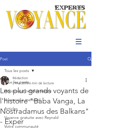
Post
Tous les posts
Rédaction
Tous les posts
2 mai 2018
6 min de lecture
Les plus grands voyants de
Horoscope hebdomadaire
l'histoire "Baba Vanga, La
Horoscope mensuel
Articles
Nostradamus des Balkans"
Voyance gratuite avec Reynald
- Exper
Votre communauté