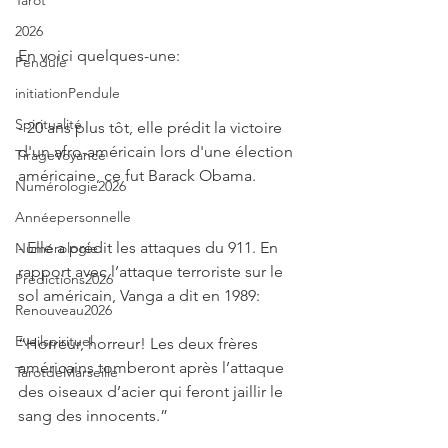
Tarot
2026
En voici quelques-une:
Pendule
initiationPendule
Spiritualité
- 20 ans plus tôt, elle prédit la victoire 
d'un afro-américain lors d'une élection 
TirageVoyance
américaine, ce fut Barack Obama.
Numérologie2026
Annéepersonnelle
- Elle a prédit les attaques du 911. En 
Numérologie
rapport avec l’attaque terroriste sur le 
Prédictions2026
sol américain, Vanga a dit en 1989:
Renouveau2026
Eveilspirituel
“Horreur, horreur! Les deux frères 
américains tomberont après l’attaque 
TarotdeMarseille
des oiseaux d’acier qui feront jaillir le 
sang des innocents.”