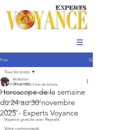
Post
Tous les posts
Rédaction
Tous les posts
24 nov. 2025
3 min de lecture
Horoscope de la semaine
Horoscope hebdomadaire
du 24 au 30 novembre
Horoscope mensuel
Articles
2025 - Experts Voyance
Voyance gratuite avec Reynald
Votre communauté