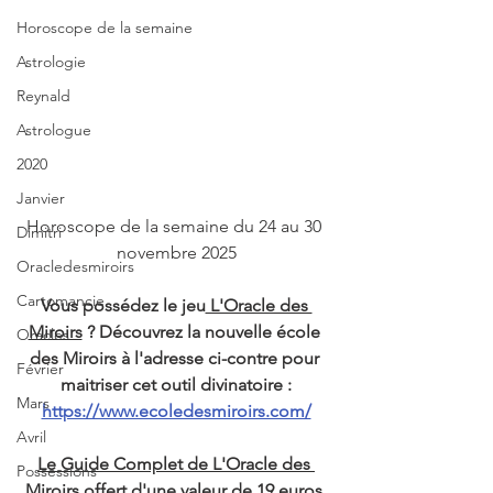
Horoscope de la semaine
Astrologie
Reynald
Astrologue
2020
Janvier
Horoscope de la semaine du 24 au 30 
Dimitri
novembre 2025
Oracledesmiroirs
Cartomancie
Vous possédez le jeu
 L'Oracle des 
Miroirs
 ? Découvrez la nouvelle école 
Oracles
des Miroirs à l'adresse ci-contre pour 
Février
maitriser cet outil divinatoire :
Mars
https://www.ecoledesmiroirs.com/
Avril
Le Guide Complet de L'Oracle des 
Possessions
Miroirs offert d'une valeur de 19 euros.