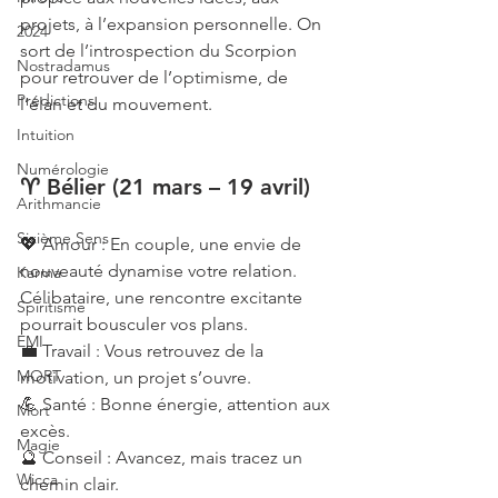
projets, à l’expansion personnelle. On 
2024
sort de l’introspection du Scorpion 
Nostradamus
pour retrouver de l’optimisme, de 
Prédictions
l’élan et du mouvement.
Intuition
Numérologie
♈ Bélier (21 mars – 19 avril)
Arithmancie
Sixième Sens
💖 Amour : En couple, une envie de 
nouveauté dynamise votre relation. 
Karma
Célibataire, une rencontre excitante 
Spiritisme
pourrait bousculer vos plans.
EMI
💼 Travail : Vous retrouvez de la 
MORT
motivation, un projet s’ouvre.
💪 Santé : Bonne énergie, attention aux 
Mort
excès.
Magie
🔮 Conseil : Avancez, mais tracez un 
Wicca
chemin clair.