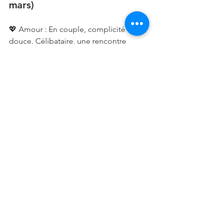
mars)
💖 Amour : En couple, complicité 
douce. Célibataire, une rencontre 
sensible et inspirante est possible.
💼 Travail : Votre intuition vous aide à 
choisir le bon projet.
💪 Santé : Hypersensibilité, besoin de 
calme.
🔮 Conseil : Profitez de votre 
inspiration tout en restant ancré.
🌟 Conseil général de la 
semaine
Tournez-vous vers ce qui vous inspire, 
ce qui vous fait grandir. Nourrissez vos 