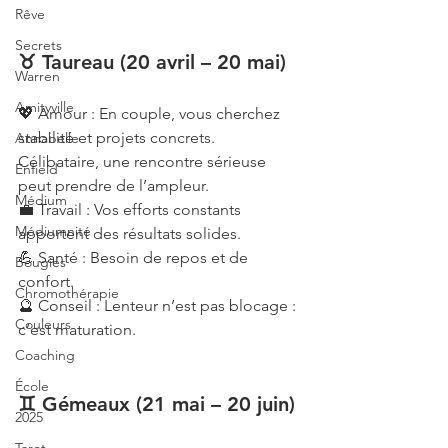
Rêve
Secrets
♉ Taureau (20 avril – 20 mai)
Warren
Amityville
💖 Amour : En couple, vous cherchez 
stabilité et projets concrets. 
Annabelle
Célibataire, une rencontre sérieuse 
Enfield
peut prendre de l’ampleur.
Médium
💼 Travail : Vos efforts constants 
Médiumnité
apportent des résultats solides.
💪 Santé : Besoin de repos et de 
Bougies
confort.
Chromothérapie
🔮 Conseil : Lenteur n’est pas blocage : 
Couleurs
c’est maturation.
Coaching
École
♊ Gémeaux (21 mai – 20 juin)
2025