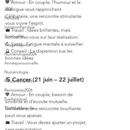
Tarot
💖 Amour : En couple, l’humour et le 
dialogue vous rapprochent. 
2026
Célibataire, une rencontre stimulante 
Pendule
vous ouvre l’esprit.
initiationPendule
💼 Travail : Idées brillantes, mais 
Spiritualité
concentrez-vous sur leur réalisation.
💪 Santé : Fatigue mentale à surveiller.
TirageVoyance
🔮 Conseil : La dispersion tue les 
Numérologie2026
bonnes idées.
Annéepersonnelle
Numérologie
♋ Cancer (21 juin – 22 juillet)
Prédictions2026
Renouveau2026
💖 Amour : En couple, besoin de 
Eveilspirituel
sincérité et d’écoute mutuelle. 
TarotdeMarseille
Célibataire, une rencontre touchante 
peut vous apaiser.
💼 Travail : Vous devez ajuster un projet, 
sans précipitation.