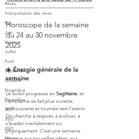
Rêves
Interprétation des rêves
Mai
Horoscope de la semaine 
Juin
du 24 au 30 novembre 
Voyance
2025
Juillet
Août
☀️ Énergie générale de la 
Septembre
semaine
Octobre
Novembre
Le Soleil progresse en 
Sagittaire
, et 
Décembre
l’ambiance se fait plus ouverte, 
enthousiaste et tournée vers l’avenir. 
2021
On cherche à respirer, à évoluer, à 
2022
s’évader mentalement ou 
2023
physiquement. C’est une semaine 
propice aux nouvelles idées, aux 
Miroirs