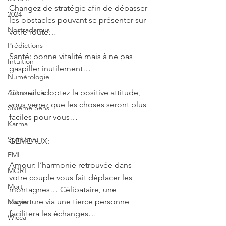
Changez de stratégie afin de dépasser 
2024
les obstacles pouvant se présenter sur 
Nostradamus
votre route…
Prédictions
Santé: bonne vitalité mais à ne pas 
Intuition
gaspiller inutilement…
Numérologie
Conseil: adoptez la positive attitude, 
Arithmancie
vous verrez que les choses seront plus 
Sixième Sens
faciles pour vous…
Karma
Spiritisme
GEMEAUX: 
EMI
Amour: l’harmonie retrouvée dans 
MORT
votre couple vous fait déplacer les 
Mort
montagnes… Célibataire, une 
ouverture via une tierce personne 
Magie
facilitera les échanges…
Wicca