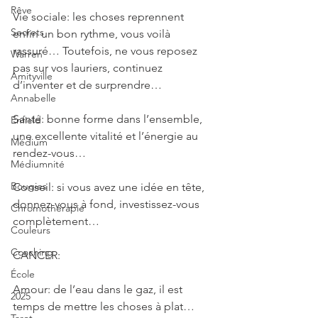
Rêve
Vie sociale: les choses reprennent 
Secrets
enfin un bon rythme, vous voilà 
rassuré… Toutefois, ne vous reposez 
Warren
pas sur vos lauriers, continuez 
Amityville
d’inventer et de surprendre…
Annabelle
Santé: bonne forme dans l’ensemble, 
Enfield
une excellente vitalité et l’énergie au 
Médium
rendez-vous…
Médiumnité
Bougies
Conseil: si vous avez une idée en tête, 
donnez-vous à fond, investissez-vous 
Chromothérapie
complètement…
Couleurs
Coaching
CANCER: 
École
Amour: de l’eau dans le gaz, il est 
2025
temps de mettre les choses à plat… 