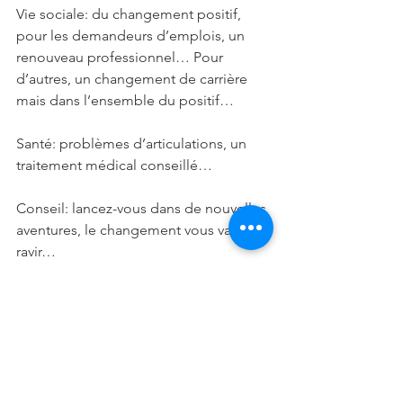
Vie sociale: du changement positif, 
pour les demandeurs d’emplois, un 
renouveau professionnel… Pour 
d’autres, un changement de carrière 
mais dans l’ensemble du positif…
Santé: problèmes d’articulations, un 
traitement médical conseillé…
Conseil: lancez-vous dans de nouvelles 
aventures, le changement vous va à 
ravir…
VERSEAU: 
Amour: vous prenez les choses trop à 
coeur, le conflit est quotidien… 
Célibataire, la période ne se prête pas 
à une rencontre importante, patientez 