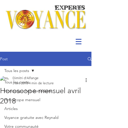
Post
Tous les posts
Dimitri d'Alfange
Tous les posts
3 avr. 2018
4 min de lecture
Horoscope mensuel avril
Horoscope hebdomadaire
2018
Horoscope mensuel
Articles
Voyance gratuite avec Reynald
Votre communauté