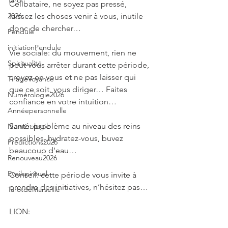
Tarot
Célibataire, ne soyez pas pressé, 
laissez les choses venir à vous, inutile 
2026
donc de chercher…
Pendule
initiationPendule
Vie sociale: du mouvement, rien ne 
Spiritualité
peut vous arrêter durant cette période, 
croyez en vous et ne pas laisser qui 
TirageVoyance
que ce soit, vous diriger… Faites 
Numérologie2026
confiance en votre intuition…
Annéepersonnelle
Santé: problème au niveau des reins 
Numérologie
possibles, hydratez-vous, buvez 
Prédictions2026
beaucoup d’eau…
Renouveau2026
Eveilspirituel
Conseil: cette période vous invite à 
prendre des initiatives, n’hésitez pas…
TarotdeMarseille
LION: 