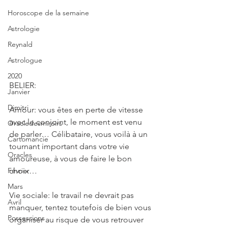
Horoscope de la semaine
Astrologie
Reynald
Astrologue
2020
BELIER: 
Janvier
Dimitri
Amour: vous êtes en perte de vitesse 
avec le conjoint, le moment est venu 
Oracledesmiroirs
de parler… Célibataire, vous voilà à un 
Cartomancie
tournant important dans votre vie 
Oracles
amoureuse, à vous de faire le bon 
choix…
Février
Mars
Vie sociale: le travail ne devrait pas 
Avril
manquer, tentez toutefois de bien vous 
Possessions
organiser au risque de vous retrouver 