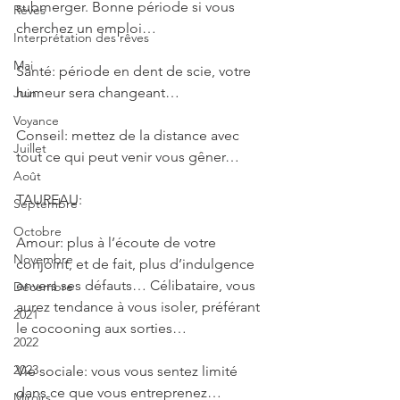
submerger. Bonne période si vous 
Rêves
cherchez un emploi…
Interprétation des rêves
Mai
Santé: période en dent de scie, votre 
humeur sera changeant…
Juin
Voyance
Conseil: mettez de la distance avec 
Juillet
tout ce qui peut venir vous gêner…
Août
TAUREAU: 
Septembre
Octobre
Amour: plus à l’écoute de votre 
Novembre
conjoint, et de fait, plus d’indulgence 
envers ses défauts… Célibataire, vous 
Décembre
aurez tendance à vous isoler, préférant 
2021
le cocooning aux sorties…
2022
2023
Vie sociale: vous vous sentez limité 
dans ce que vous entreprenez… 
Miroirs