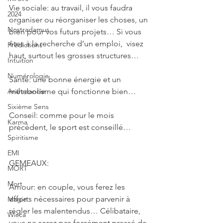
Vie sociale: au travail, il vous faudra 
2024
organiser ou réorganiser les choses, un 
Nostradamus
bien pour vos futurs projets… Si vous 
êtes à la recherche d’un emploi,  visez 
Prédictions
haut, surtout les grosses structures…
Intuition
Numérologie
Santé: une bonne énergie et un 
métabolisme qui fonctionne bien…
Arithmancie
Sixième Sens
Conseil: comme pour le mois 
Karma
précédent, le sport est conseillé…
Spiritisme
EMI
GEMEAUX: 
MORT
Mort
Amour: en couple, vous ferez les 
efforts nécessaires pour parvenir à 
Magie
régler les malentendus… Célibataire, 
Wicca
vous ne serez pas forcément pressé de 