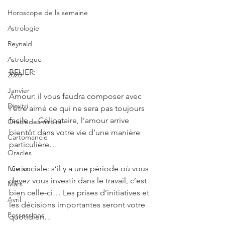
Horoscope de la semaine
Astrologie
Reynald
Astrologue
BELIER: 
2020
Janvier
Amour: il vous faudra composer avec 
Dimitri
l’être aimé ce qui ne sera pas toujours 
facile… Célibataire, l’amour arrive 
Oracledesmiroirs
bientôt dans votre vie d’une manière 
Cartomancie
particulière…
Oracles
Vie sociale: s’il y a une période où vous 
Février
devez vous investir dans le travail, c’est 
Mars
bien celle-ci… Les prises d’initiatives et 
Avril
les décisions importantes seront votre 
Possessions
quotidien…