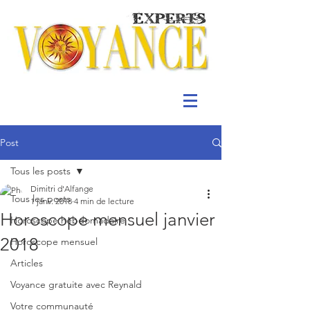
Post
Tous les posts
Dimitri d'Alfange
Tous les posts
1 janv. 2018
4 min de lecture
Horoscope mensuel janvier
Horoscope hebdomadaire
2018
Horoscope mensuel
Articles
Voyance gratuite avec Reynald
Votre communauté