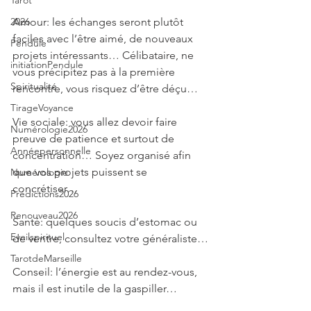
Tarot
Amour: les échanges seront plutôt 
2026
faciles avec l’être aimé, de nouveaux 
Pendule
projets intéressants… Célibataire, ne 
initiationPendule
vous précipitez pas à la première 
Spiritualité
rencontre, vous risquez d’être déçu… 
TirageVoyance
Vie sociale: vous allez devoir faire 
Numérologie2026
preuve de patience et surtout de 
Annéepersonnelle
concentration… Soyez organisé afin 
que vos projets puissent se 
Numérologie
concrétiser…
Prédictions2026
Renouveau2026
Santé: quelques soucis d’estomac ou 
Eveilspirituel
de ventre, consultez votre généraliste…
TarotdeMarseille
Conseil: l’énergie est au rendez-vous, 
mais il est inutile de la gaspiller…