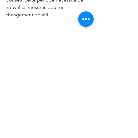
nouvelles mesures pour un 
changement positif…
VERSEAU: 
Amour: réconciliation en vue, de 
nouveaux projets communs… 
Célibataire, une belle rencontre en 
chemin, ne précipitez rien et restez 
vous même, inutile de trop en faire…
Vie sociale: beaucoup de travail durant 
cette période, organisez-vous, ne vous 
éparpillez pas… Vous aurez besoin du 
soutien de vos collègues pour mener à 
bien vos projets…