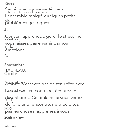
Rêves
Santé: une bonne santé dans 
Interprétation des rêves
l’ensemble malgré quelques petits 
Mai
problèmes gastriques…
Juin
Conseil: apprenez à gérer le stress, ne 
Voyance
vous laissez pas envahir par vos 
Juillet
émotions…
Août
Septembre
TAUREAU: 
Octobre
Novembre
Amour: n’essayez pas de tenir tête avec 
le conjoint, au contraire, écoutez-le 
Décembre
davantage… Célibataire, si vous venez 
2021
de faire une rencontre, ne précipitez 
2022
pas les choses, apprenez à vous 
2023
connaître…
Miroirs