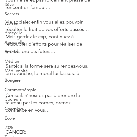
Rêve
rencontrer l’amour…
Secrets
Vie sociale: enfin vous allez pouvoir 
Warren
récolter le fruit de vos efforts passés… 
Amityville
Mais gardez le cap, continuez à 
Annabelle
redoubler d’efforts pour réaliser de 
grands projets futurs…
Enfield
Médium
Santé: si la forme sera au rendez-vous, 
Médiumnité
en revanche, le moral lui laissera à 
Bougies
désirer…
Chromothérapie
Conseil: n’hésitez pas à prendre le 
Couleurs
taureau par les cornes, prenez 
Coaching
confiance en vous…
École
2025
CANCER: 