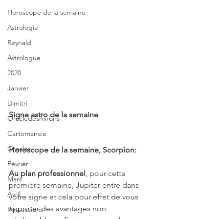
Horoscope de la semaine
Astrologie
Reynald
Astrologue
2020
Janvier
Dimitri
Signe astro de la semaine 
Oracledesmiroirs
Cartomancie
Oracles
Horoscope de la semaine, Scorpion:
Février
Au plan professionnel
, pour cette 
Mars
première semaine, Jupiter entre dans 
Avril
votre signe et cela pour effet de vous 
apporter des avantages non 
Possessions