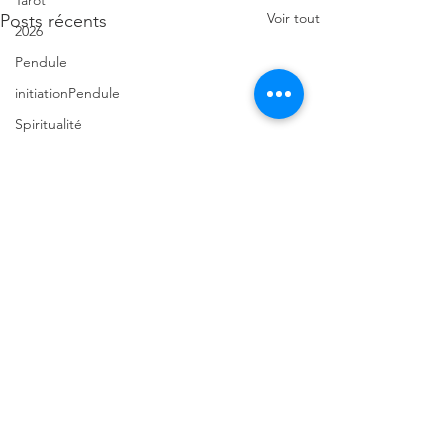
Tarot
Voir tout
Posts récents
2026
Pendule
initiationPendule
Spiritualité
TirageVoyance
Numérologie2026
Annéepersonnelle
Numérologie
Prédictions2026
Renouveau2026
Eveilspirituel
TarotdeMarseille
Commentaires