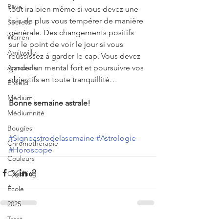
Rêve
tout ira bien même si vous devez une 
fois de plus vous tempérer de manière 
Secrets
générale. Des changements positifs 
Warren
sur le point de voir le jour si vous 
Amityville
réussissez à garder le cap. Vous devez 
Annabelle
garder un mental fort et poursuivre vos 
objectifs en toute tranquillité…
Enfield
Médium
Bonne semaine astrale!
Médiumnité
Bougies
#Signeastrodelasemaine
#Astrologie
Chromothérapie
#Horoscope
Couleurs
Coaching
École
2025