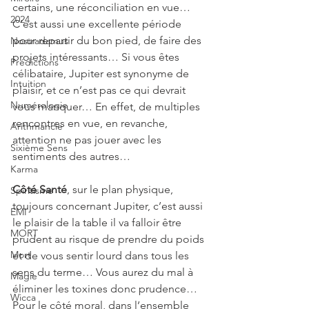
certains, une réconciliation en vue… 
2024
C’est aussi une excellente période 
pour repartir du bon pied, de faire des 
Nostradamus
projets intéressants… Si vous êtes 
Prédictions
célibataire, Jupiter est synonyme de 
Intuition
plaisir, et ce n’est pas ce qui devrait 
Numérologie
vous manquer… En effet, de multiples 
rencontres en vue, en revanche, 
Arithmancie
attention ne pas jouer avec les 
Sixième Sens
sentiments des autres…
Karma
Côté Santé
, sur le plan physique, 
Spiritisme
toujours concernant Jupiter, c’est aussi 
EMI
le plaisir de la table il va falloir être 
MORT
prudent au risque de prendre du poids 
Mort
et de vous sentir lourd dans tous les 
sens du terme… Vous aurez du mal à 
Magie
éliminer les toxines donc prudence…  
Wicca
Pour le côté moral, dans l’ensemble 