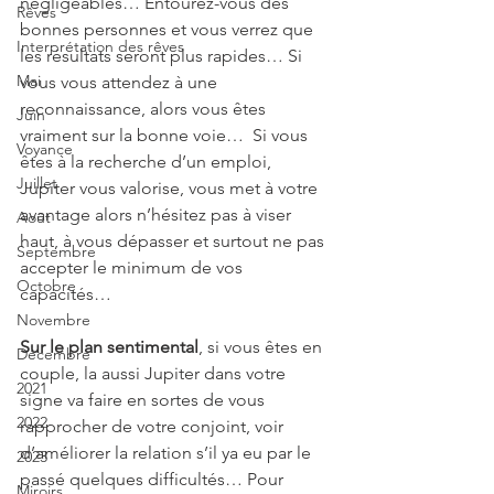
négligeables… Entourez-vous des 
Rêves
bonnes personnes et vous verrez que 
Interprétation des rêves
les résultats seront plus rapides… Si 
Mai
vous vous attendez à une 
reconnaissance, alors vous êtes 
Juin
vraiment sur la bonne voie…  Si vous 
Voyance
êtes à la recherche d’un emploi, 
Juillet
Jupiter vous valorise, vous met à votre 
avantage alors n’hésitez pas à viser 
Août
haut, à vous dépasser et surtout ne pas 
Septembre
accepter le minimum de vos 
Octobre
capacités… 
Novembre
Sur le plan sentimental
, si vous êtes en 
Décembre
couple, la aussi Jupiter dans votre 
2021
signe va faire en sortes de vous 
2022
rapprocher de votre conjoint, voir 
d’améliorer la relation s’il ya eu par le 
2023
passé quelques difficultés… Pour 
Miroirs