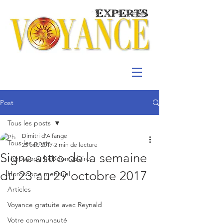
Post
Tous les posts
Dimitri d'Alfange
Tous les posts
23 oct. 2017
2 min de lecture
Signe astro de la semaine
Horoscope hebdomadaire
du 23 au 29 octobre 2017
Horoscope mensuel
Articles
Voyance gratuite avec Reynald
Votre communauté