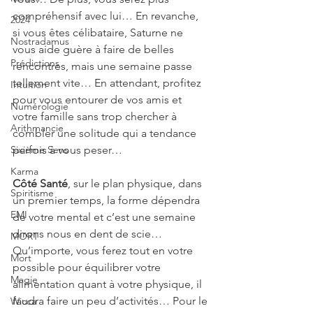
compréhensif avec lui… En revanche, 
2024
si vous êtes célibataire, Saturne ne 
Nostradamus
vous aide guère à faire de belles 
Prédictions
rencontres, mais une semaine passe 
tellement vite… En attendant, profitez 
Intuition
pour vous entourer de vos amis et 
Numérologie
votre famille sans trop chercher à 
Arithmancie
combler une solitude qui a tendance 
Sixième Sens
parfois à vous peser…
Karma
Côté Santé
, sur le plan physique, dans 
Spiritisme
un premier temps, la forme dépendra 
EMI
de votre mental et c’est une semaine 
dirons nous en dent de scie… 
MORT
Qu’importe, vous ferez tout en votre 
Mort
possible pour équilibrer votre 
Magie
alimentation quant à votre physique, il 
faudra faire un peu d’activités… Pour le 
Wicca