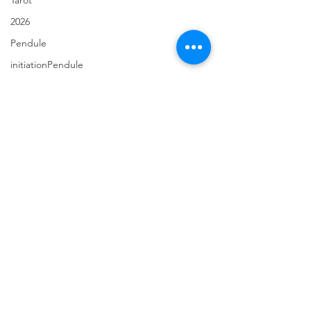
Tarot
2026
Pendule
initiationPendule
Spiritualité
TirageVoyance
Numérologie2026
Annéepersonnelle
Numérologie
Prédictions2026
Renouveau2026
Eveilspirituel
TarotdeMarseille
Commentaires