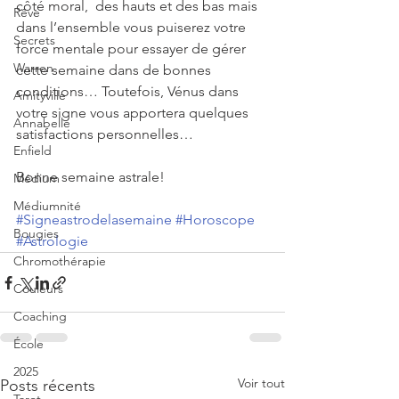
côté moral,  des hauts et des bas mais 
Rêve
dans l’ensemble vous puiserez votre 
Secrets
force mentale pour essayer de gérer 
Warren
cette semaine dans de bonnes 
conditions… Toutefois, Vénus dans 
Amityville
votre signe vous apportera quelques 
Annabelle
satisfactions personnelles…
Enfield
Bonne semaine astrale!
Médium
Médiumnité
#Signeastrodelasemaine
#Horoscope
Bougies
#Astrologie
Chromothérapie
Couleurs
Coaching
École
2025
Voir tout
Posts récents