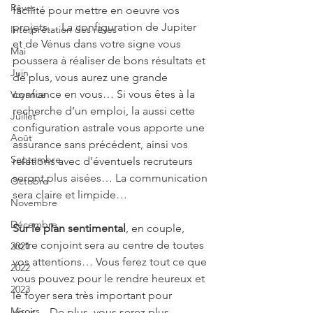
Rêves
facilité pour mettre en oeuvre vos 
projets… La configuration de Jupiter 
Interprétation des rêves
et de Vénus dans votre signe vous 
Mai
poussera à réaliser de bons résultats et 
Juin
de plus, vous aurez une grande 
confiance en vous… Si vous êtes à la 
Voyance
recherche d’un emploi, la aussi cette 
Juillet
configuration astrale vous apporte une 
Août
assurance sans précédent, ainsi vos 
Septembre
relations avec d’éventuels recruteurs 
seront plus aisées… La communication 
Octobre
sera claire et limpide…
Novembre
Décembre
Sur le plan sentimental
, en couple, 
votre conjoint sera au centre de toutes 
2021
vos attentions… Vous ferez tout ce que 
2022
vous pouvez pour le rendre heureux et 
2023
le foyer sera très important pour 
Miroirs
vous… De plus, vous serez plus 