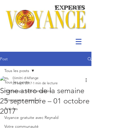
Post
Tous les posts
Dimitri d'Alfange
Tous les posts
25 sept. 2017
1 min de lecture
Signe astro de la semaine
Horoscope hebdomadaire
25 septembre – 01 octobre
Horoscope mensuel
Articles
2017
Voyance gratuite avec Reynald
Votre communauté