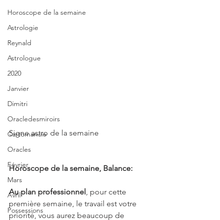
Horoscope de la semaine
Astrologie
Reynald
Astrologue
2020
Janvier
Dimitri
Oracledesmiroirs
Signe astro de la semaine 
Cartomancie
Oracles
Février
Horoscope de la semaine, Balance:
Mars
Au plan professionnel
, pour cette 
Avril
première semaine, le travail est votre 
Possessions
priorité, vous aurez beaucoup de 