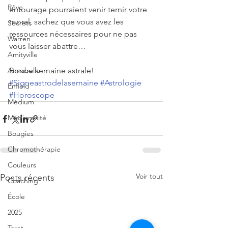
Rêve
entourage pourraient venir ternir votre 
moral, sachez que vous avez les 
Secrets
ressources nécessaires pour ne pas 
Warren
vous laisser abattre…
Amityville
Annabelle
Bonne semaine astrale!
#Signeastrodelasemaine
#Astrologie
Enfield
#Horoscope
Médium
Médiumnité
Bougies
Chromothérapie
Couleurs
Voir tout
Posts récents
Coaching
École
2025