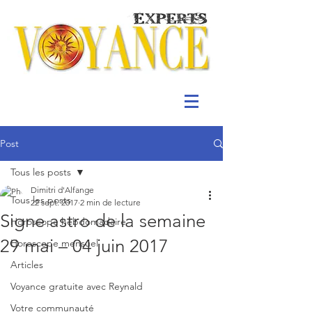
Post
Tous les posts
Dimitri d'Alfange
Tous les posts
22 sept. 2017
2 min de lecture
Signe astro de la semaine
Horoscope hebdomadaire
29 mai – 04 juin 2017
Horoscope mensuel
Articles
Voyance gratuite avec Reynald
Votre communauté