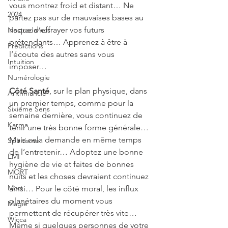
vous montrez froid et distant… Ne 
2024
partez pas sur de mauvaises bases au 
risque d’effrayer vos futurs 
Nostradamus
prétendants… Apprenez à être à 
Prédictions
l’écoute des autres sans vous 
Intuition
imposer…
Numérologie
Côté Santé
, sur le plan physique, dans 
Arithmancie
un premier temps, comme pour la 
Sixième Sens
semaine dernière, vous continuez de 
Karma
tenir une très bonne forme générale… 
Mais cela demande en même temps 
Spiritisme
de l’entretenir… Adoptez une bonne 
EMI
hygiène de vie et faites de bonnes 
MORT
nuits et les choses devraient continuez 
Mort
ainsi… Pour le côté moral, les influx 
planétaires du moment vous 
Magie
permettent de récupérer très vite… 
Wicca
Même si quelques personnes de votre 