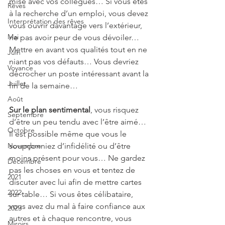
mise avec vos collègues… Si vous êtes 
Rêves
à la recherche d’un emploi, vous devez 
Interprétation des rêves
vous ouvrir davantage vers l’extérieur, 
Mai
ne pas avoir peur de vous dévoiler… 
Mettre en avant vos qualités tout en ne 
Juin
niant pas vos défauts… Vous devriez 
Voyance
décrocher un poste intéressant avant la 
Juillet
fin de la semaine…
Août
Sur le plan sentimental
, vous risquez 
Septembre
d’être un peu tendu avec l’être aimé… 
Octobre
Il est possible même que vous le 
Novembre
soupçonniez d’infidélité ou d’être 
moins présent pour vous… Ne gardez 
Décembre
pas les choses en vous et tentez de 
2021
discuter avec lui afin de mettre cartes 
2022
sur table… Si vous êtes célibataire, 
vous avez du mal à faire confiance aux 
2023
autres et à chaque rencontre, vous 
Miroirs