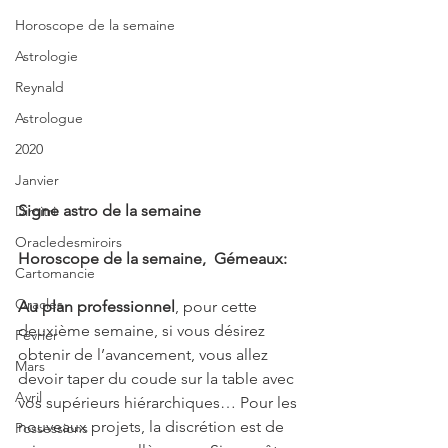
Horoscope de la semaine
Astrologie
Reynald
Astrologue
2020
Janvier
Signe astro de la semaine
Dimitri
Oracledesmiroirs
Horoscope de la semaine,  Gémeaux:
Cartomancie
Oracles
Au plan professionnel
, pour cette 
deuxième semaine, si vous désirez 
Février
obtenir de l’avancement, vous allez 
Mars
devoir taper du coude sur la table avec 
Avril
vos supérieurs hiérarchiques… Pour les 
nouveaux projets, la discrétion est de 
Possessions