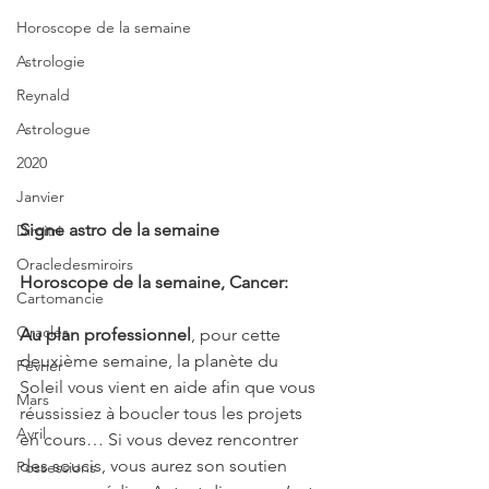
Horoscope de la semaine
Astrologie
Reynald
Astrologue
2020
Janvier
Signe astro de la semaine 
Dimitri
Oracledesmiroirs
Horoscope de la semaine, Cancer:
Cartomancie
Oracles
Au plan professionnel
, pour cette 
deuxième semaine, la planète du 
Février
Soleil vous vient en aide afin que vous 
Mars
réussissiez à boucler tous les projets 
Avril
en cours… Si vous devez rencontrer 
des soucis, vous aurez son soutien 
Possessions