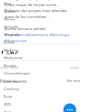
Rêve
corps risque de ne pas suivre… 
Élaborez des projets mais attendez 
Secrets
avant de les concrétiser…
Warren
Amityville
Bonne semaine astrale!
Annabelle
#Signeastrodelasemaine
#Astrologie
#Horoscope
Enfield
Médium
Médiumnité
Bougies
Chromothérapie
Voir tout
Posts récents
Couleurs
Coaching
École
2025