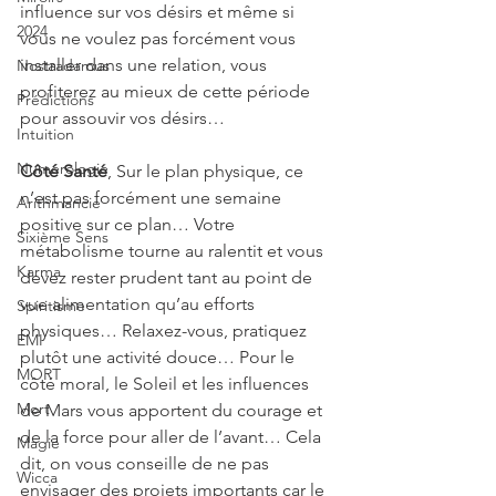
influence sur vos désirs et même si 
2024
vous ne voulez pas forcément vous 
installer dans une relation, vous 
Nostradamus
profiterez au mieux de cette période 
Prédictions
pour assouvir vos désirs…
Intuition
Numérologie
Côté Santé
, Sur le plan physique, ce 
n’est pas forcément une semaine 
Arithmancie
positive sur ce plan… Votre 
Sixième Sens
métabolisme tourne au ralentit et vous 
Karma
devez rester prudent tant au point de 
vue alimentation qu’au efforts 
Spiritisme
physiques… Relaxez-vous, pratiquez 
EMI
plutôt une activité douce… Pour le 
MORT
côté moral, le Soleil et les influences 
Mort
de Mars vous apportent du courage et 
de la force pour aller de l’avant… Cela 
Magie
dit, on vous conseille de ne pas 
Wicca
envisager des projets importants car le 