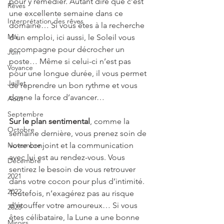
pour y remédier. Autant dire que c’est 
Rêves
une excellente semaine dans ce 
Interprétation des rêves
domaine… Si vous êtes à la recherche 
Mai
d’un emploi, ici aussi, le Soleil vous 
accompagne pour décrocher un 
Juin
poste… Même si celui-ci n’est pas 
Voyance
pour une longue durée, il vous permet 
Juillet
de reprendre un bon rythme et vous 
donne la force d’avancer…
Août
Septembre
Sur le plan sentimental
, comme la 
Octobre
semaine dernière, vous prenez soin de 
Novembre
votre conjoint et la communication 
avec lui est au rendez-vous. Vous 
Décembre
sentirez le besoin de vous retrouver 
2021
dans votre cocon pour plus d’intimité. 
2022
Toutefois, n’exagérez pas au risque 
d’étouffer votre amoureux… Si vous 
2023
êtes célibataire, la Lune a une bonne 
Miroirs