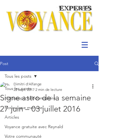
Post
Tous les posts
Dimitri d'Alfange
Tous les posts
22 sept. 2017
2 min de lecture
Signe astro de la semaine
Horoscope hebdomadaire
27 juin – 03 juillet 2016
Horoscope mensuel
Articles
Voyance gratuite avec Reynald
Votre communauté