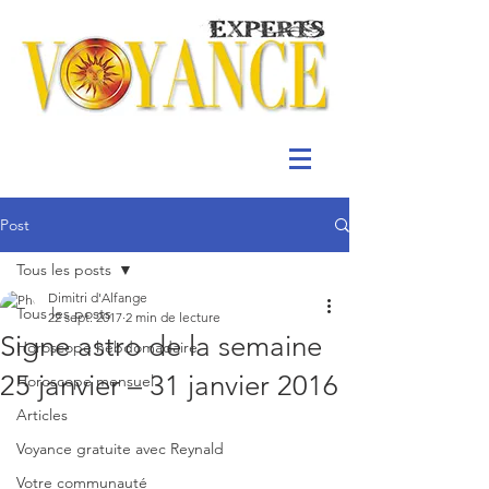
Post
Tous les posts
Dimitri d'Alfange
Tous les posts
22 sept. 2017
2 min de lecture
Signe astro de la semaine
Horoscope hebdomadaire
25 janvier – 31 janvier 2016
Horoscope mensuel
Articles
Voyance gratuite avec Reynald
Votre communauté