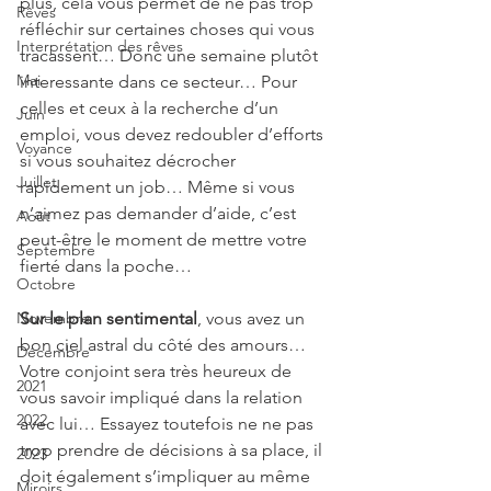
plus, cela vous permet de ne pas trop 
Rêves
réfléchir sur certaines choses qui vous 
Interprétation des rêves
tracassent… Donc une semaine plutôt 
Mai
interessante dans ce secteur… Pour 
celles et ceux à la recherche d’un 
Juin
emploi, vous devez redoubler d’efforts 
Voyance
si vous souhaitez décrocher 
Juillet
rapidement un job… Même si vous 
n’aimez pas demander d’aide, c’est 
Août
peut-être le moment de mettre votre 
Septembre
fierté dans la poche…
Octobre
Novembre
Sur le plan sentimental
, vous avez un 
bon ciel astral du côté des amours… 
Décembre
Votre conjoint sera très heureux de 
2021
vous savoir impliqué dans la relation 
2022
avec lui… Essayez toutefois ne ne pas 
trop prendre de décisions à sa place, il 
2023
doit également s’impliquer au même 
Miroirs