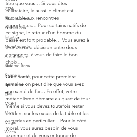
titre que vous… Si vous êtes 
2024
célibataire, la aussi le climat est 
favorable aux rencontres 
Nostradamus
importantes… Pour certains natifs de 
Prédictions
ce signe, le retour d’un homme du 
Intuition
passé est fort probable… Vous aurez à 
Numérologie
prendre une décision entre deux 
personnes, à vous de faire le bon 
Arithmancie
choix…
Sixième Sens
Karma
Côté Santé
, pour cette première 
semaine on peut dire que vous avez 
Spiritisme
une santé de fer… En effet, votre 
EMI
métabolisme démarre au quart de tour 
MORT
même si vous devez toutefois rester 
Mort
prudent sur les excès de la table et les 
sucreries en particulier… Pour le côté 
Magie
moral, vous aurez besoin de vous 
Wicca
exprimer et de vous entourer de 