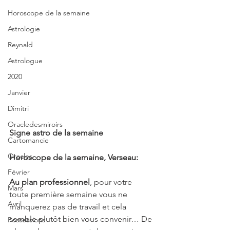
Horoscope de la semaine
Astrologie
Reynald
Astrologue
2020
Janvier
Dimitri
Oracledesmiroirs
Signe astro de la semaine 
Cartomancie
Oracles
Horoscope de la semaine, Verseau:
Février
Au plan professionnel
, pour votre 
Mars
toute première semaine vous ne 
Avril
manquerez pas de travail et cela 
semble plutôt bien vous convenir… De 
Possessions