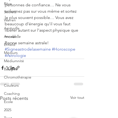
Rêve
personnes de confiance… Ne vous 
enfermez pas sur vous même et sortez 
Secrets
le plus souvent possible… Vous avez 
Warren
beaucoup d’énergie qu’il vous faut 
Amityville
libérer autant sur l’aspect physique que 
Annabelle
moral…
Bonne semaine astrale!
Enfield
#Signeastrodelasemaine
#Horoscope
Médium
#Astrologie
Médiumnité
Bougies
Chromothérapie
Couleurs
Coaching
Voir tout
Posts récents
École
2025