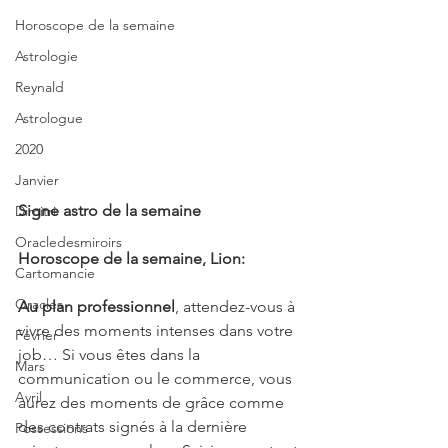
Horoscope de la semaine
Astrologie
Reynald
Astrologue
2020
Janvier
Signe astro de la semaine 
Dimitri
Oracledesmiroirs
Horoscope de la semaine, Lion:
Cartomancie
Oracles
Au plan professionnel
, attendez-vous à 
vivre des moments intenses dans votre 
Février
job… Si vous êtes dans la 
Mars
communication ou le commerce, vous 
Avril
aurez des moments de grâce comme 
des contrats signés à la dernière 
Possessions