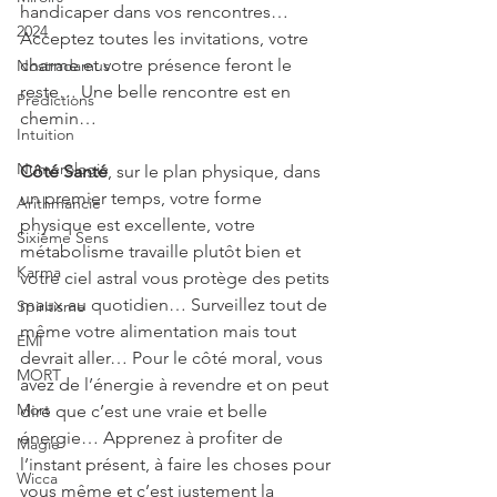
handicaper dans vos rencontres… 
2024
Acceptez toutes les invitations, votre 
charme et votre présence feront le 
Nostradamus
reste… Une belle rencontre est en 
Prédictions
chemin…
Intuition
Numérologie
Côté Santé
, sur le plan physique, dans 
un premier temps, votre forme 
Arithmancie
physique est excellente, votre 
Sixième Sens
métabolisme travaille plutôt bien et 
Karma
votre ciel astral vous protège des petits 
maux au quotidien… Surveillez tout de 
Spiritisme
même votre alimentation mais tout 
EMI
devrait aller… Pour le côté moral, vous 
MORT
avez de l’énergie à revendre et on peut 
Mort
dire que c’est une vraie et belle 
énergie… Apprenez à profiter de 
Magie
l’instant présent, à faire les choses pour 
Wicca
vous même et c’est justement la 