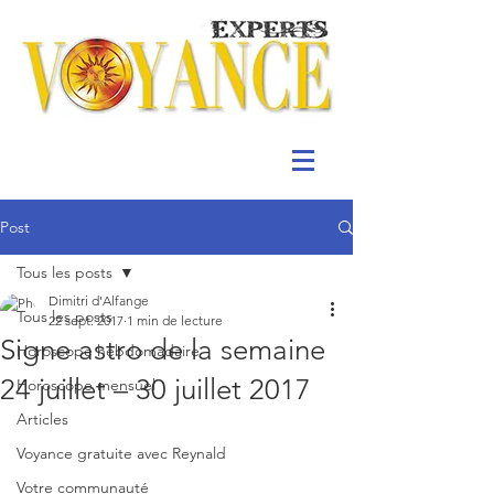
Post
Tous les posts
Dimitri d'Alfange
Tous les posts
22 sept. 2017
1 min de lecture
Signe astro de la semaine
Horoscope hebdomadaire
24 juillet – 30 juillet 2017
Horoscope mensuel
Articles
Voyance gratuite avec Reynald
Votre communauté