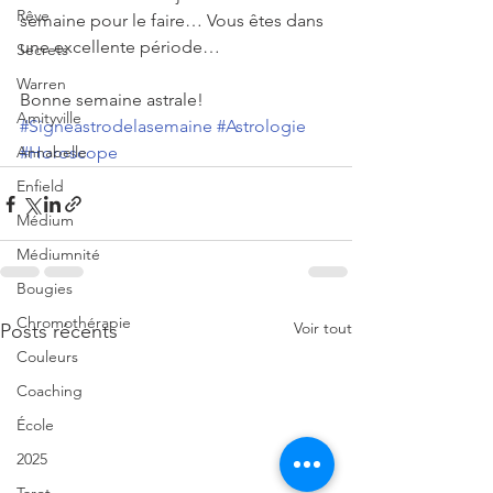
Rêve
semaine pour le faire… Vous êtes dans 
une excellente période…
Secrets
Warren
Bonne semaine astrale!
Amityville
#Signeastrodelasemaine
#Astrologie
Annabelle
#Horoscope
Enfield
Médium
Médiumnité
Bougies
Chromothérapie
Voir tout
Posts récents
Couleurs
Coaching
École
2025