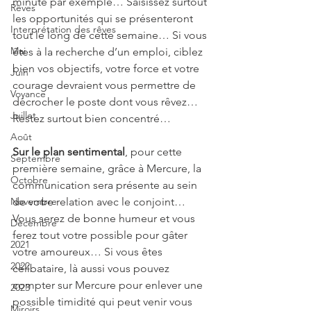
minute par exemple… Saisissez surtout 
Rêves
les opportunités qui se présenteront 
Interprétation des rêves
tout le long de cette semaine… Si vous 
Mai
êtes à la recherche d’un emploi, ciblez 
bien vos objectifs, votre force et votre 
Juin
courage devraient vous permettre de 
Voyance
décrocher le poste dont vous rêvez… 
Juillet
Restez surtout bien concentré…
Août
Sur le plan sentimental
, pour cette 
Septembre
première semaine, grâce à Mercure, la 
Octobre
communication sera présente au sein 
Novembre
de votre relation avec le conjoint… 
Vous serez de bonne humeur et vous 
Décembre
ferez tout votre possible pour gâter 
2021
votre amoureux… Si vous êtes 
2022
célibataire, là aussi vous pouvez 
compter sur Mercure pour enlever une 
2023
possible timidité qui peut venir vous 
Miroirs