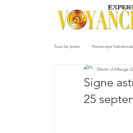
Tous les posts
Horoscope hebdomad
Dimitri d'Alfange
2
Votre communauté
Horoscope
Signe ast
Dimitri
Oracledesmiroirs
25 septe
Interprétation des rêves
Mai