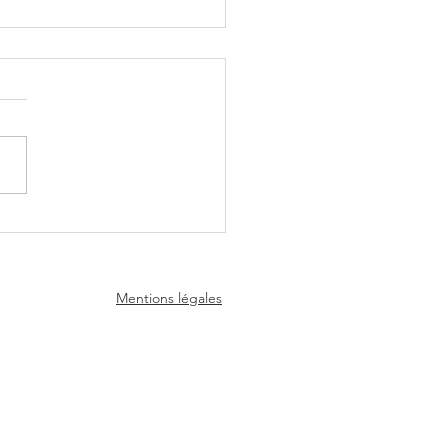
scope de la semaine du
 26 Juillet 2026 - Experts
nce
Mentions légales