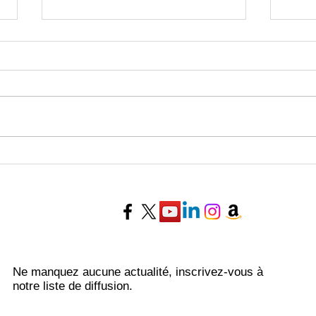
Horoscope de la semaine du
Horo
27 Juillet au 02 Août 2026 -
20 au
Experts Voyance
Voya
Ne manquez aucune actualité, inscrivez-vous à
notre liste de diffusion.