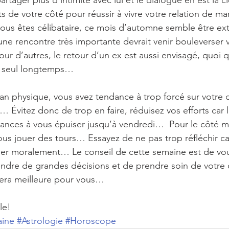
rtager plus d’intimité avec lui et le dialogue en est la 
s de votre côté pour réussir à vivre votre relation de ma
ous êtes célibataire, ce mois d’automne semble être e
une rencontre très importante devrait venir bouleverser v
r d’autres, le retour d’un ex est aussi envisagé, quoi qu’
s seul longtemps…
plan physique, vous avez tendance à trop forcé sur votre 
 Évitez donc de trop en faire, réduisez vos efforts car l
nces à vous épuiser jusqu’à vendredi…  Pour le côté mor
us jouer des tours… Essayez de ne pas trop réfléchir car 
uer moralement… Le conseil de cette semaine est de vou
ndre de grandes décisions et de prendre soin de votre c
era meilleure pour vous…
le!
aine
#Astrologie
#Horoscope