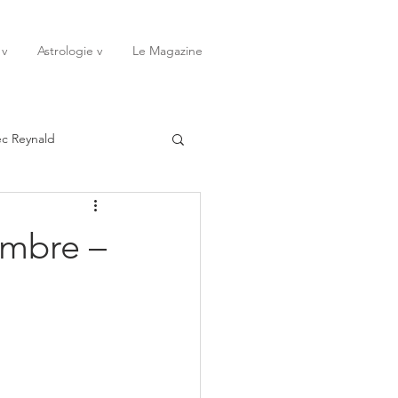
 v
Astrologie v
Le Magazine
ec Reynald
20
Janvier
embre –
ssessions
Rêves
Octobre
Novembre