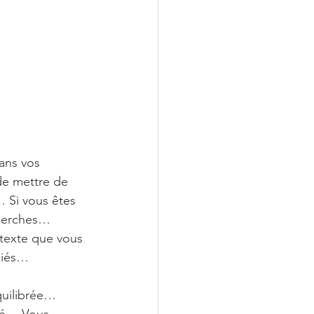
ans vos 
de mettre de 
… Si vous êtes 
cherches… 
étexte que vous 
égiés…
équilibrée… 