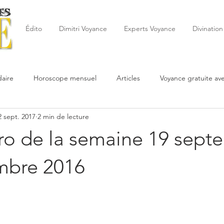
Édito
Dimitri Voyance
Experts Voyance
Divination
aire
Horoscope mensuel
Articles
Voyance gratuite av
2 sept. 2017
2 min de lecture
 de la semaine
Astrologie
Reynald
Astrologue
20
ro de la semaine 19 sept
Cartomancie
Oracles
Février
Mars
Avril
Po
mbre 2016
Juin
Voyance
Juillet
Août
Septembre