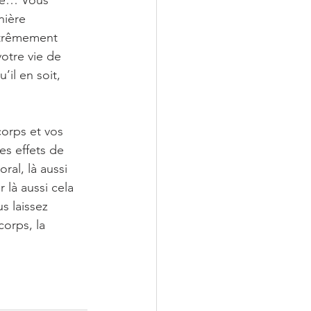
clé… Vous 
nière 
xtrêmement 
otre vie de 
il en soit, 
corps et vos 
es effets de 
al, là aussi 
là aussi cela 
s laissez 
orps, la 