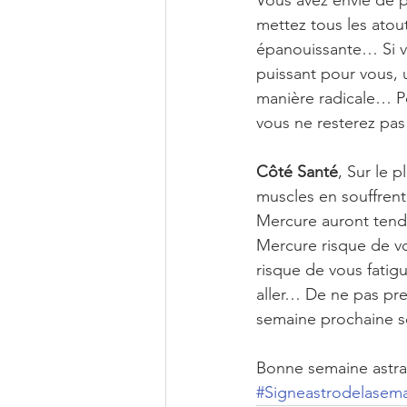
Vous avez envie de pa
mettez tous les atout
épanouissante… Si v
puissant pour vous, 
manière radicale… Pou
vous ne resterez pa
Côté Santé
, Sur le 
muscles en souffrent…
Mercure auront tenda
Mercure risque de vo
risque de vous fatig
aller… De ne pas pre
semaine prochaine s
Bonne semaine astra
#Signeastrodelasem