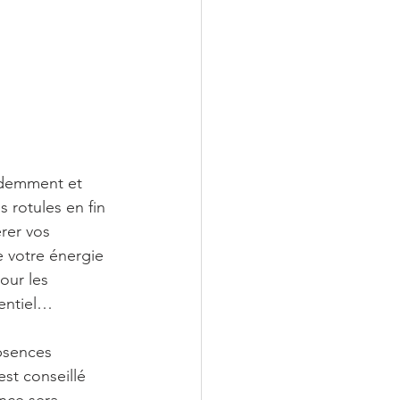
udemment et 
s rotules en fin 
rer vos 
 votre énergie 
our les 
tentiel…
bsences 
st conseillé 