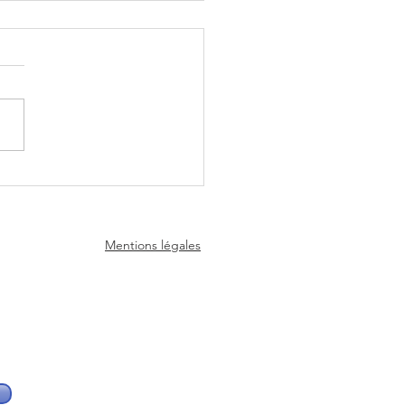
scope de la semaine du
 26 Juillet 2026 - Experts
nce
Mentions légales