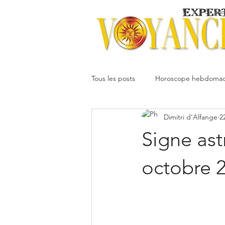
Tous les posts
Horoscope hebdomad
Dimitri d'Alfange
2
Votre communauté
Horoscope
Signe ast
Dimitri
Oracledesmiroirs
octobre 
Interprétation des rêves
Mai