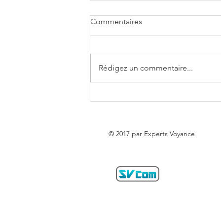
Commentaires
Rédigez un commentaire...
Horoscope de la semaine du
03 au 09 Août 2026 - Experts
Voyance
© 2017 par Experts Voyance