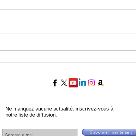
Horoscope de la semaine du
Horo
27 Juillet au 02 Août 2026 -
20 au
Experts Voyance
Voya
Ne manquez aucune actualité, inscrivez-vous à
notre liste de diffusion.
S`abonner maintenant