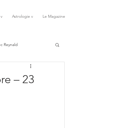
 v
Astrologie v
Le Magazine
ec Reynald
20
Janvier
re – 23
ssessions
Rêves
Octobre
Novembre