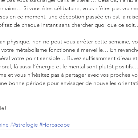
e pas vous surcharger dans le travail… Cela dit, l’ambia
semaine… Si vous êtes célibataire, vous n’êtes pas vraime
euses en ce moment, une déception passée en est la ra
fitez de chaque instant sans chercher quoi que ce soit
plan physique, rien ne peut vous arrêter cette semaine, v
votre métabolisme fonctionne à merveille… En revanche,
néral votre point sensible… Buvez suffisamment d’eau et 
oral, là aussi l’énergie et le mental sont plutôt positifs…
e et vous n’hésitez pas à partager avec vos proches vo
une bonne période pour envisager de nouvelles orientat
le!
aine
#Astrologie
#Horoscope