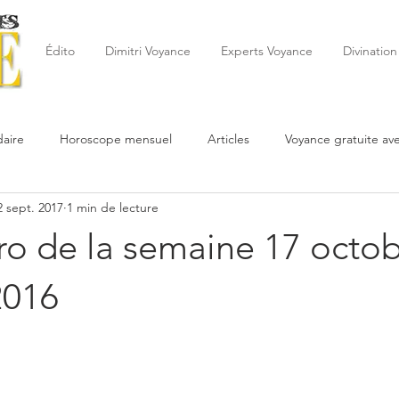
Édito
Dimitri Voyance
Experts Voyance
Divination
aire
Horoscope mensuel
Articles
Voyance gratuite av
2 sept. 2017
1 min de lecture
 de la semaine
Astrologie
Reynald
Astrologue
20
ro de la semaine 17 octob
Cartomancie
Oracles
Février
Mars
Avril
Po
2016
Juin
Voyance
Juillet
Août
Septembre