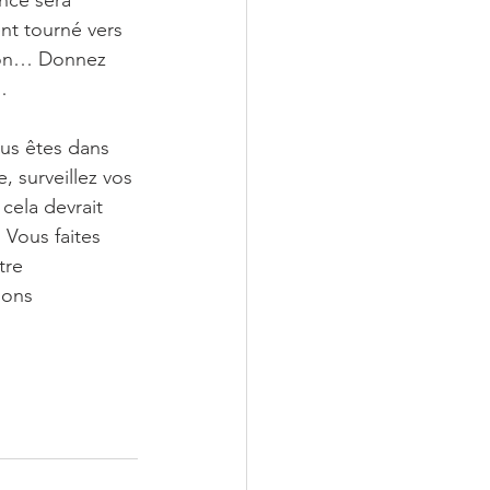
nce sera 
nt tourné vers 
ison… Donnez 
…
ous êtes dans 
 surveillez vos 
cela devrait 
 Vous faites 
tre 
ions 