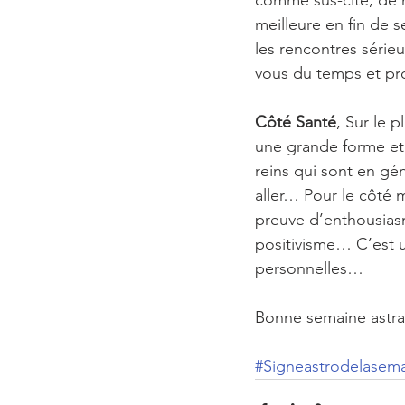
comme sus-cité, de n
meilleure en fin de 
les rencontres séri
vous du temps et pro
Côté Santé
, Sur le 
une grande forme et 
reins qui sont en gé
aller… Pour le côté m
preuve d’enthousiasm
positivisme… C’est 
personnelles…
Bonne semaine astra
#Signeastrodelasem