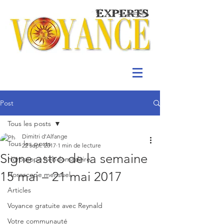
Post
Tous les posts
Dimitri d'Alfange
Tous les posts
22 sept. 2017
1 min de lecture
Signe astro de la semaine
Horoscope hebdomadaire
15 mai – 21 mai 2017
Horoscope mensuel
Articles
Voyance gratuite avec Reynald
Votre communauté