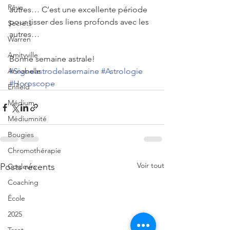
Rêve
autres… C’est une excellente période 
pour tisser des liens profonds avec les 
Secrets
autres…
Warren
Amityville
Bonne semaine astrale!
Annabelle
#Signeastrodelasemaine
#Astrologie
#Horoscope
Enfield
Médium
Médiumnité
Bougies
Chromothérapie
Voir tout
Posts récents
Couleurs
Coaching
École
2025