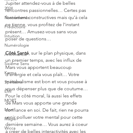
Jupiter attendez-vous à de belles 
2024
rencontres passionnelles… Certes pas 
forcément constructives mais qu’à cela 
Nostradamus
ne tienne, vous profitez de l’instant 
Prédictions
présent… Amusez-vous sans vous 
Intuition
poser de questions…
Numérologie
Côté Santé
, sur le plan physique, dans 
Arithmancie
un premier temps, avec les influx de 
Sixième Sens
Mars vous apportent beaucoup 
Karma
d’énergie et cela vous plaît… Votre 
métabolisme est bon et vous pousse à 
Spiritisme
vous dépenser plus que de coutume… 
EMI
Pour le côté moral, là aussi les effets 
MORT
de Mars vous apporte une grande 
Mort
confiance en soi. De fait, rien ne pourra 
venir polluer votre mental pour cette 
Magie
dernière semaine… Vous aurez à coeur 
Wicca
à créer de belles interactivités avec les 