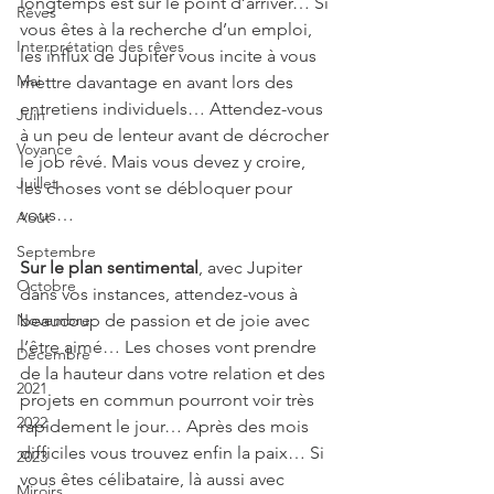
longtemps est sur le point d’arriver… Si 
Rêves
vous êtes à la recherche d’un emploi, 
Interprétation des rêves
les influx de Jupiter vous incite à vous 
Mai
mettre davantage en avant lors des 
entretiens individuels… Attendez-vous 
Juin
à un peu de lenteur avant de décrocher 
Voyance
le job rêvé. Mais vous devez y croire, 
Juillet
les choses vont se débloquer pour 
vous…
Août
Septembre
Sur le plan sentimental
, avec Jupiter 
Octobre
dans vos instances, attendez-vous à 
Novembre
beaucoup de passion et de joie avec 
l’être aimé… Les choses vont prendre 
Décembre
de la hauteur dans votre relation et des 
2021
projets en commun pourront voir très 
2022
rapidement le jour… Après des mois 
difficiles vous trouvez enfin la paix… Si 
2023
vous êtes célibataire, là aussi avec 
Miroirs