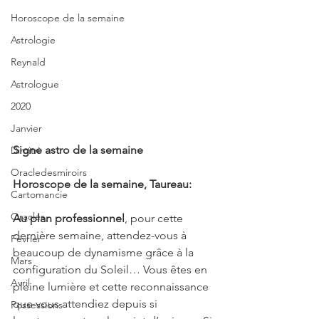
Horoscope de la semaine
Astrologie
Reynald
Astrologue
2020
Janvier
Signe astro de la semaine
Dimitri
Oracledesmiroirs
Horoscope de la semaine, Taureau:
Cartomancie
Oracles
Au plan professionnel
, pour cette 
dernière semaine, attendez-vous à 
Février
beaucoup de dynamisme grâce à la 
Mars
configuration du Soleil… Vous êtes en 
Avril
pleine lumière et cette reconnaissance 
que vous attendiez depuis si 
Possessions