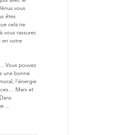
quis avec le 
 Vénus vous 
s êtes 
Que cela ne 
 vous rassurer, 
 en votre 
us… Vous pouvez 
is une bonne 
oral, l’énergie 
nces… Mars et 
 Dans 
rge…