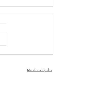
scope de la semaine du
 26 Juillet 2026 - Experts
nce
Mentions légales