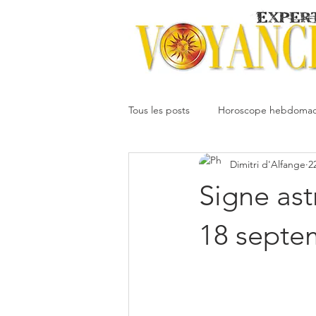
Tous les posts
Horoscope hebdomad
Dimitri d'Alfange
2
Votre communauté
Horoscope
Signe ast
Dimitri
Oracledesmiroirs
18 septe
Interprétation des rêves
Mai