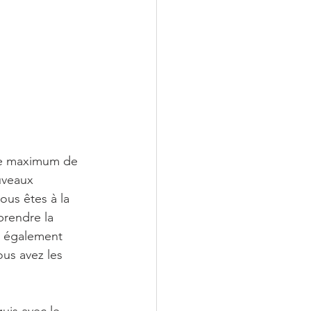
 le maximum de 
uveaux 
us êtes à la 
prendre la 
z également 
us avez les 