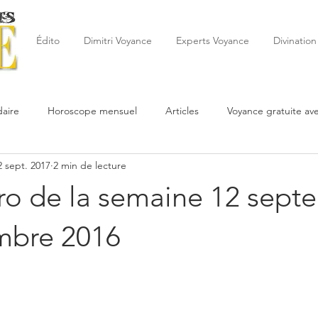
Édito
Dimitri Voyance
Experts Voyance
Divination
aire
Horoscope mensuel
Articles
Voyance gratuite av
2 sept. 2017
2 min de lecture
 de la semaine
Astrologie
Reynald
Astrologue
20
ro de la semaine 12 sept
Cartomancie
Oracles
Février
Mars
Avril
Po
mbre 2016
Juin
Voyance
Juillet
Août
Septembre