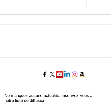
Horoscope de la semaine du
Horo
27 Juillet au 02 Août 2026 -
20 au
Experts Voyance
Voya
Ne manquez aucune actualité, inscrivez-vous à
notre liste de diffusion.