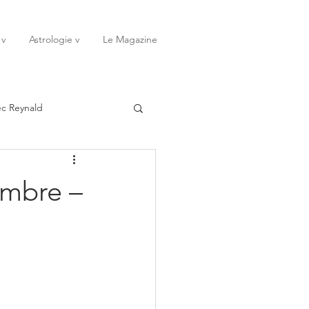
 v
Astrologie v
Le Magazine
ec Reynald
20
Janvier
embre –
ssessions
Rêves
Octobre
Novembre