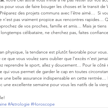
al
, votre ciel astral vous invite à ne pas rester sur vos ac
ps pour vous de faire bouger les choses et le transit de
Préparez des projets communs avec l’être aimé…  Si vou
ode n’est pas vraiment propice aux rencontres rapides… 
pprochez de vos proches, famille et amis… Mais je tiens à
 longtemps célibataire, ne cherchez pas, faites confiance
plan physique, la tendance est plutôt favorable pour vo
ce que vous voulez sans oublier que l’excès n’est jama
 reprendre le sport, allez y doucement… Pour le côté m
e qui vous permet de garder le cap en toutes circonsta
e une belle assurance indispensable en cette rentrée…
c une excellente semaine pour vous les natifs de la vie
le!
aine
#Astrologie
#Horoscope