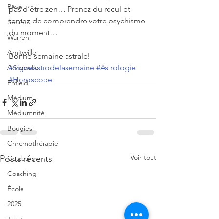
Rêve
pas d’être zen… Prenez du recul et 
tentez de comprendre votre psychisme 
Secrets
du moment…
Warren
Amityville
Bonne semaine astrale!
Annabelle
#Signeastrodelasemaine
#Astrologie
#Horoscope
Enfield
Médium
Médiumnité
Bougies
Chromothérapie
Voir tout
Posts récents
Couleurs
Coaching
École
2025