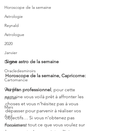
Horoscope de la semaine
Astrologie
Reynald
Astrologue
2020
Janvier
Signe astro de la semaine 
Dimitri
Oracledesmiroirs
Horoscope de la semaine, Capricorne:
Cartomancie
Oracles
Au plan professionnel
, pour cette 
semaine vous voilà prêt à affronter les 
Février
choses et vous n’hésitez pas à vous 
Mars
dépasser pour parvenir à réaliser vos 
Avril
objectifs… Si vous n’obtenez pas 
forcément tout ce que vous voulez sur 
Possessions