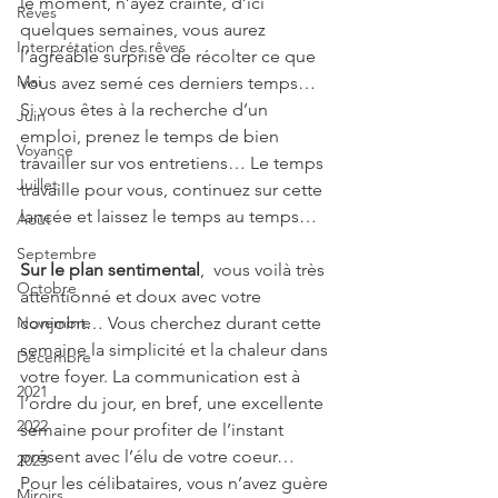
le moment, n’ayez crainte, d’ici 
Rêves
quelques semaines, vous aurez 
Interprétation des rêves
l’agréable surprise de récolter ce que 
Mai
vous avez semé ces derniers temps… 
Si vous êtes à la recherche d’un 
Juin
emploi, prenez le temps de bien 
Voyance
travailler sur vos entretiens… Le temps 
Juillet
travaille pour vous, continuez sur cette 
lancée et laissez le temps au temps…
Août
Septembre
Sur le plan sentimental
,  vous voilà très 
Octobre
attentionné et doux avec votre 
Novembre
conjoint… Vous cherchez durant cette 
semaine la simplicité et la chaleur dans 
Décembre
votre foyer. La communication est à 
2021
l’ordre du jour, en bref, une excellente 
2022
semaine pour profiter de l’instant 
présent avec l’élu de votre coeur… 
2023
Pour les célibataires, vous n’avez guère 
Miroirs