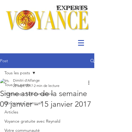
Post
Tous les posts
Dimitri d'Alfange
Tous les posts
22 sept. 2017
2 min de lecture
Signe astro de la semaine
Horoscope hebdomadaire
09 janvier – 15 janvier 2017
Horoscope mensuel
Articles
Voyance gratuite avec Reynald
Votre communauté