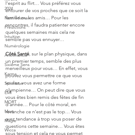
l’esprit au flirt… Vous préférez vous 
2024
entourer de vos proches que ce soit la 
famille ou les amis… Pour les 
Nostradamus
rencontres, il faudra patienter encore 
Prédictions
quelques semaines mais cela ne 
Intuition
semble pas vous ennuyer…
Numérologie
Côté Santé
, sur le plan physique, dans 
Arithmancie
un premier temps, semble des plus 
Sixième Sens
merveilleux pour vous… En effet, vous 
Karma
pouvez vous permettre ce que vous 
voulez, vous avez une forme 
Spiritisme
olympienne… On peut dire que vous 
EMI
vous êtes bien remis des fêtes de fin 
MORT
d’année… Pour le côté moral, en 
Mort
revanche ce n’est pas le top… Vous 
avez tendance à trop vous poser de 
Magie
questions cette semaine… Vous êtes 
Wicca
sous tension et cela ne vous permet 