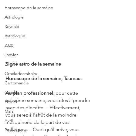
Horoscope de la semaine
Astrologie
Reynald
Astrologue
2020
Janvier
Signe astro de la semaine 
Dimitri
Oracledesmiroirs
Horoscope de la semaine, Taureau:
Cartomancie
Oracles
Au plan professionnel
, pour cette 
troisième semaine, vous êtes à prendre 
Février
avec des pincette… Effectivement, 
Mars
vous serez à l’affût de la moindre 
Avril
mesquinerie de la part de vos 
collègues… Quoi qu’il arrive, vous 
Possessions