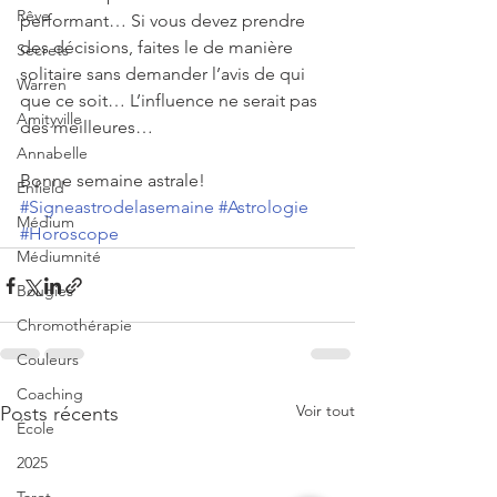
Rêve
performant… Si vous devez prendre 
des décisions, faites le de manière 
Secrets
solitaire sans demander l’avis de qui 
Warren
que ce soit… L’influence ne serait pas 
Amityville
des meilleures…
Annabelle
Bonne semaine astrale!
Enfield
#Signeastrodelasemaine
#Astrologie
Médium
#Horoscope
Médiumnité
Bougies
Chromothérapie
Couleurs
Coaching
Voir tout
Posts récents
École
2025