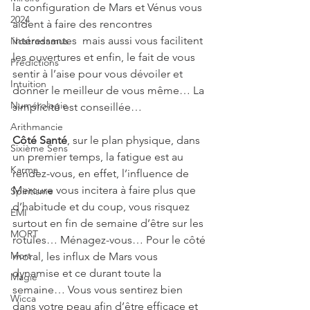
la configuration de Mars et Vénus vous 
2024
aident à faire des rencontres 
intéressantes  mais aussi vous facilitent 
Nostradamus
les ouvertures et enfin, le fait de vous 
Prédictions
sentir à l’aise pour vous dévoiler et 
Intuition
donner le meilleur de vous même… La 
Numérologie
simplicité est conseillée…
Arithmancie
Côté Santé
, sur le plan physique, dans 
Sixième Sens
un premier temps, la fatigue est au 
Karma
rendez-vous, en effet, l’influence de 
Mercure vous incitera à faire plus que 
Spiritisme
d’habitude et du coup, vous risquez 
EMI
surtout en fin de semaine d’être sur les 
MORT
rotules… Ménagez-vous… Pour le côté 
Mort
moral, les influx de Mars vous 
dynamise et ce durant toute la 
Magie
semaine… Vous vous sentirez bien 
Wicca
dans votre peau afin d’être efficace et 