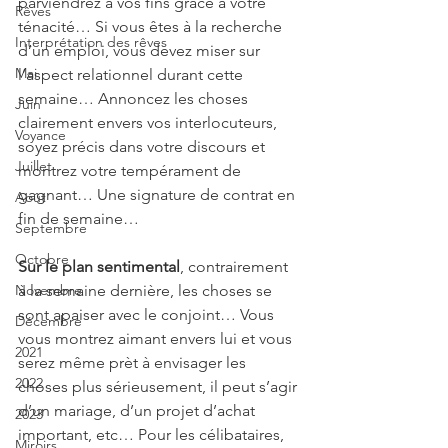
parviendrez à vos fins grâce à votre 
Rêves
ténacité… Si vous êtes à la recherche 
Interprétation des rêves
d’un emploi, vous devez miser sur 
Mai
l’aspect relationnel durant cette 
semaine… Annoncez les choses 
Juin
clairement envers vos interlocuteurs, 
Voyance
soyez précis dans votre discours et 
Juillet
montrez votre tempérament de 
gagnant… Une signature de contrat en 
Août
fin de semaine…
Septembre
Octobre
Sur le plan sentimental
, contrairement 
Novembre
à la semaine dernière, les choses se 
sont apaiser avec le conjoint… Vous 
Décembre
vous montrez aimant envers lui et vous 
2021
serez même prèt à envisager les 
2022
choses plus sérieusement, il peut s’agir 
d’un mariage, d’un projet d’achat 
2023
important, etc… Pour les célibataires, 
Miroirs