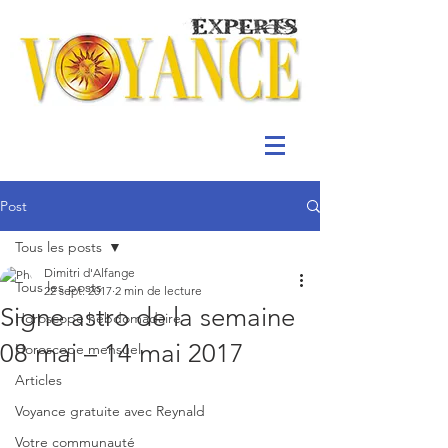
Post
Tous les posts
Dimitri d'Alfange
Tous les posts
22 sept. 2017
2 min de lecture
Signe astro de la semaine
Horoscope hebdomadaire
08 mai – 14 mai 2017
Horoscope mensuel
Articles
Voyance gratuite avec Reynald
Votre communauté