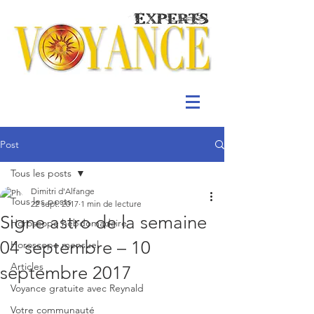
Post
Tous les posts
Dimitri d'Alfange
Tous les posts
22 sept. 2017
1 min de lecture
Signe astro de la semaine
Horoscope hebdomadaire
04 septembre – 10
Horoscope mensuel
Articles
septembre 2017
Voyance gratuite avec Reynald
Votre communauté