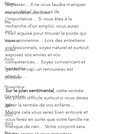
Rêves
dépasser… Il ne vous faudra manquer 
aucun détail, tout aura de 
Interprétation des rêves
l’importance… Si vous êtes à la 
Mai
recherche d’un emploi, vous aurez 
Juin
l’oeil aiguisé pour trouver le poste qui 
vous convienne… Lors des entretiens 
Voyance
professionnels, soyez naturel et surtout 
Juillet
exposez vos envies et vos 
Août
compétences… Soyez convaincant et 
Septembre
gardez le cap, un renouveau est 
attendu…
Octobre
Novembre
Sur le plan sentimental
, cette rentrée 
Décembre
est plutôt difficile surtout si vous devez 
gérer la rentrée de vos enfants… 
2021
Malgré cela vous serez bien entouré et 
2022
vous ferez en sorte que votre famille ne 
2023
manque de rien… Votre conjoint sera 
Miroirs
lui aux anges et vous apportera 