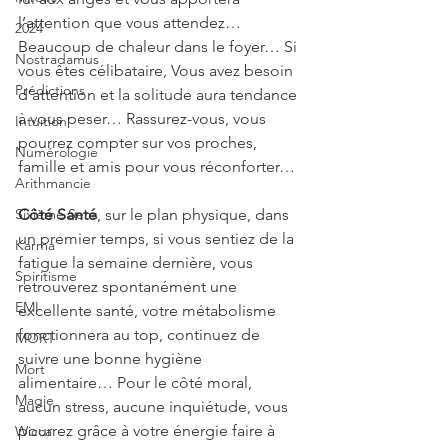
l’attention que vous attendez… 
2024
Beaucoup de chaleur dans le foyer… Si 
Nostradamus
vous êtes célibataire, Vous avez besoin 
Prédictions
d’attention et la solitude aura tendance 
à vous peser… Rassurez-vous, vous 
Intuition
pourrez compter sur vos proches, 
Numérologie
famille et amis pour vous réconforter…
Arithmancie
Sixième Sens
Côté Santé
, sur le plan physique, dans 
un premier temps, si vous sentiez de la 
Karma
fatigue la semaine dernière, vous 
Spiritisme
retrouverez spontanément une 
EMI
excellente santé, votre métabolisme 
fonctionnera au top, continuez de 
MORT
suivre une bonne hygiène 
Mort
alimentaire… Pour le côté moral, 
Magie
aucun stress, aucune inquiétude, vous 
pourrez grâce à votre énergie faire à 
Wicca