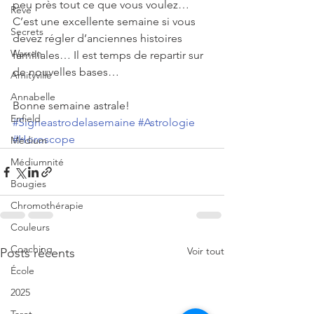
peu près tout ce que vous voulez… 
Rêve
C’est une excellente semaine si vous 
Secrets
devez régler d’anciennes histoires 
Warren
familiales… Il est temps de repartir sur 
de nouvelles bases…
Amityville
Annabelle
Bonne semaine astrale!
Enfield
#Signeastrodelasemaine
#Astrologie
#Horoscope
Médium
Médiumnité
Bougies
Chromothérapie
Couleurs
Coaching
Voir tout
Posts récents
École
2025