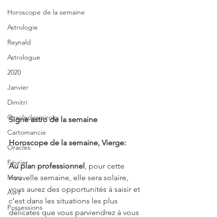
Horoscope de la semaine
Astrologie
Reynald
Astrologue
2020
Janvier
Dimitri
Oracledesmiroirs
Signe astro de la semaine 
Cartomancie
Horoscope de la semaine, Vierge:
Oracles
Février
Au plan professionnel
, pour cette 
Mars
nouvelle semaine, elle sera solaire, 
vous aurez des opportunités à saisir et 
Avril
c’est dans les situations les plus 
Possessions
délicates que vous parviendrez à vous 