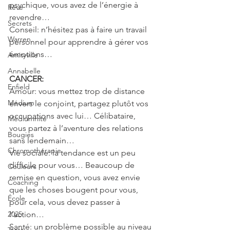
psychique, vous avez de l’énergie à 
Rêve
revendre…
Secrets
Conseil: n’hésitez pas à faire un travail 
Warren
personnel pour apprendre à gérer vos 
émotions…
Amityville
Annabelle
CANCER:
Enfield
Amour: vous mettez trop de distance 
Médium
envers le conjoint, partagez plutôt vos 
occupations avec lui… Célibataire, 
Médiumnité
vous partez à l’aventure des relations 
Bougies
sans lendemain…
Chromothérapie
Vie sociale: la tendance est un peu 
difficile pour vous… Beaucoup de 
Couleurs
remise en question, vous avez envie 
Coaching
que les choses bougent pour vous, 
École
pour cela, vous devez passer à 
2025
l’action…
Santé: un problème possible au niveau 