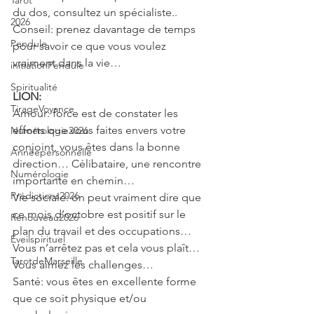
Tarot
du dos, consultez un spécialiste..
2026
Conseil: prenez davantage de temps 
Pendule
pour savoir ce que vous voulez 
vraiment dans la vie…
initiationPendule
Spiritualité
LION:
TirageVoyance
Amour: force est de constater les 
efforts que vous faites envers votre 
Numérologie2026
conjoint, vous êtes dans la bonne 
Annéepersonnelle
direction… Célibataire, une rencontre 
Numérologie
importante en chemin…
Prédictions2026
Vie sociale: on peut vraiment dire que 
ce mois d’octobre est positif sur le 
Renouveau2026
plan du travail et des occupations… 
Eveilspirituel
Vous n’arrêtez pas et cela vous plaît… 
TarotdeMarseille
Vous aimez les challenges…
Santé: vous êtes en excellente forme 
que ce soit physique et/ou 