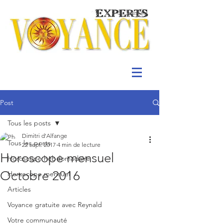
Post
Tous les posts
Dimitri d'Alfange
Tous les posts
22 sept. 2017
4 min de lecture
Horoscope mensuel
Horoscope hebdomadaire
Octobre 2016
Horoscope mensuel
Articles
Voyance gratuite avec Reynald
Votre communauté