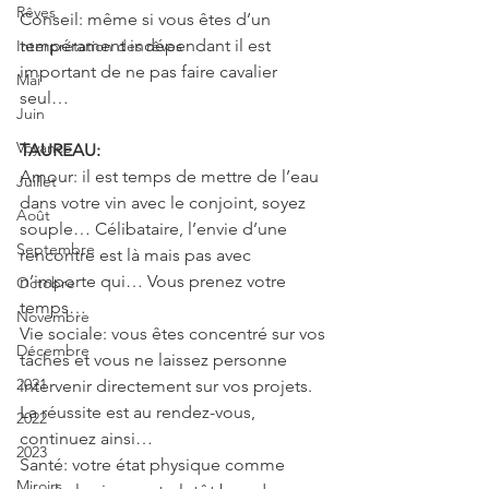
Rêves
Conseil: même si vous êtes d’un 
tempérament indépendant il est 
Interprétation des rêves
important de ne pas faire cavalier 
Mai
seul…
Juin
Voyance
TAUREAU: 
Amour: il est temps de mettre de l’eau 
Juillet
dans votre vin avec le conjoint, soyez 
Août
souple… Célibataire, l’envie d’une 
Septembre
rencontre est là mais pas avec 
n’importe qui… Vous prenez votre 
Octobre
temps…
Novembre
Vie sociale: vous êtes concentré sur vos 
Décembre
tâches et vous ne laissez personne 
2021
intervenir directement sur vos projets. 
La réussite est au rendez-vous, 
2022
continuez ainsi…
2023
Santé: votre état physique comme 
Miroirs