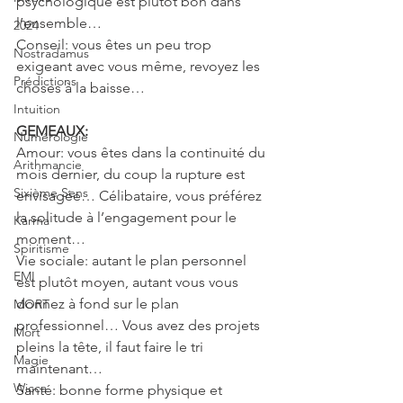
psychologique est plutôt bon dans 
l’ensemble…
2024
Conseil: vous êtes un peu trop 
Nostradamus
exigeant avec vous même, revoyez les 
Prédictions
choses à la baisse…
Intuition
GEMEAUX: 
Numérologie
Amour: vous êtes dans la continuité du 
Arithmancie
mois dernier, du coup la rupture est 
Sixième Sens
envisagée… Célibataire, vous préférez 
la solitude à l’engagement pour le 
Karma
moment…
Spiritisme
Vie sociale: autant le plan personnel 
EMI
est plutôt moyen, autant vous vous 
donnez à fond sur le plan 
MORT
professionnel… Vous avez des projets 
Mort
pleins la tête, il faut faire le tri 
Magie
maintenant…
Wicca
Santé: bonne forme physique et 