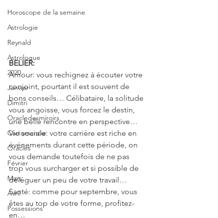
Horoscope de la semaine
Astrologie
Reynald
Astrologue
BELIER: 
2020
Amour: vous rechignez à écouter votre 
conjoint, pourtant il est souvent de 
Janvier
bons conseils… Célibataire, la solitude 
Dimitri
vous angoisse, vous forcez le destin, 
Oracledesmiroirs
une belle rencontre en perspective…
Cartomancie
Vie sociale: votre carrière est riche en 
événements durant cette période, on 
Oracles
vous demande toutefois de ne pas 
Février
trop vous surcharger et si possible de 
Mars
déléguer un peu de votre travail…
Santé: comme pour septembre, vous 
Avril
êtes au top de votre forme, profitez-
Possessions
en…