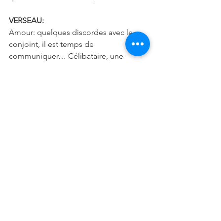
VERSEAU:
Amour: quelques discordes avec le 
conjoint, il est temps de 
communiquer… Célibataire, une 
rencontre importante mais êtes-vous 
réellement prêt? A vous de voir…
Vie sociale: il est temps pour vous de 
montrer de quoi vous êtes capable… 
Vous mettez toute votre énergie pour 
parvenir à prouver vos compétences et 
vous y arriverez…
Santé: écoutez votre corps sinon vous 
risquez d’avoir des surprises… 
Reposez-vous…
Conseil: avec vous c’est soit tout blanc, 
soit tout noir… Tempérez vos 
émotions…