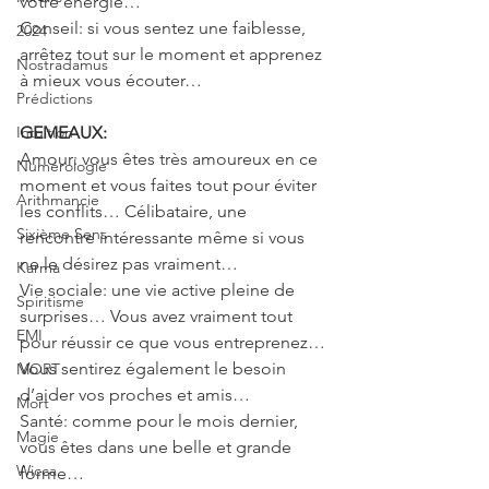
votre énergie…
Conseil: si vous sentez une faiblesse, 
2024
arrêtez tout sur le moment et apprenez 
Nostradamus
à mieux vous écouter…
Prédictions
Intuition
GEMEAUX: 
Amour: vous êtes très amoureux en ce 
Numérologie
moment et vous faites tout pour éviter 
Arithmancie
les conflits… Célibataire, une 
Sixième Sens
rencontre intéressante même si vous 
ne le désirez pas vraiment…
Karma
Vie sociale: une vie active pleine de 
Spiritisme
surprises… Vous avez vraiment tout 
EMI
pour réussir ce que vous entreprenez… 
Vous sentirez également le besoin 
MORT
d’aider vos proches et amis…
Mort
Santé: comme pour le mois dernier, 
Magie
vous êtes dans une belle et grande 
Wicca
forme…