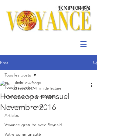
Post
Tous les posts
Dimitri d'Alfange
Tous les posts
22 sept. 2017
4 min de lecture
Horoscope mensuel
Horoscope hebdomadaire
Novembre 2016
Horoscope mensuel
Articles
Voyance gratuite avec Reynald
Votre communauté