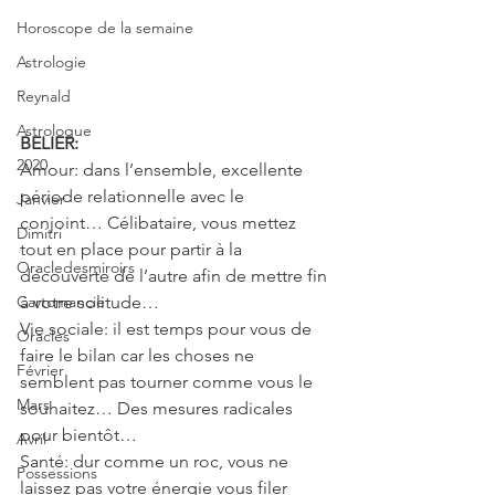
Horoscope de la semaine
Astrologie
Reynald
Astrologue
BELIER:
2020
Amour: dans l’ensemble, excellente 
période relationnelle avec le 
Janvier
conjoint… Célibataire, vous mettez 
Dimitri
tout en place pour partir à la 
Oracledesmiroirs
découverte de l’autre afin de mettre fin 
Cartomancie
à votre solitude…
Vie sociale: il est temps pour vous de 
Oracles
faire le bilan car les choses ne 
Février
semblent pas tourner comme vous le 
Mars
souhaitez… Des mesures radicales 
pour bientôt…
Avril
Santé: dur comme un roc, vous ne 
Possessions
laissez pas votre énergie vous filer 