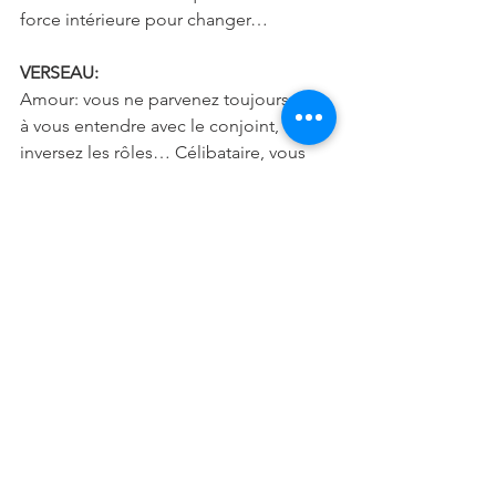
force intérieure pour changer…
VERSEAU:
Amour: vous ne parvenez toujours pas 
à vous entendre avec le conjoint, 
inversez les rôles… Célibataire, vous 
avez envie de vous amuser les 
rencontres sans lendemain vous 
conviennent…
Vie sociale: vous ne savez pas vraiment 
ce que vous voulez… Un jour vous avez 
envie de changer et une autre fois non. 
Prenez du recul et réfléchissez sur ce 
que vous voulez vraiment…
Santé: excellente forme physique et 
psychologique rien ne vous arrête…
Conseil: période plutôt mitigée… 
Vivez l’instant présent sans focaliser 