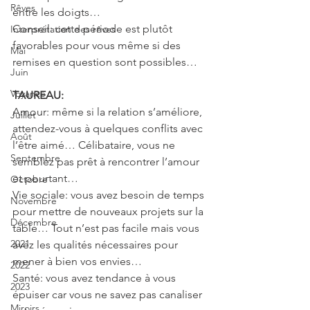
Rêves
entre les doigts…
Conseil: cette période est plutôt 
Interprétation des rêves
favorables pour vous même si des 
Mai
remises en question sont possibles…
Juin
Voyance
TAUREAU:
Amour: même si la relation s’améliore, 
Juillet
attendez-vous à quelques conflits avec 
Août
l’être aimé… Célibataire, vous ne 
Septembre
semblez pas prêt à rencontrer l’amour 
et pourtant…
Octobre
Vie sociale: vous avez besoin de temps 
Novembre
pour mettre de nouveaux projets sur la 
Décembre
table… Tout n’est pas facile mais vous 
2021
avez les qualités nécessaires pour 
mener à bien vos envies…
2022
Santé: vous avez tendance à vous 
2023
épuiser car vous ne savez pas canaliser 
Miroirs