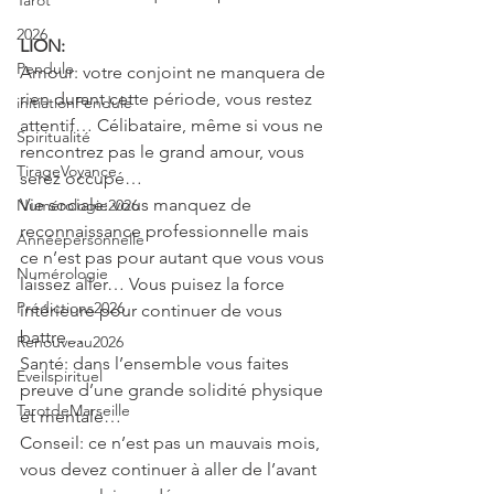
Tarot
2026
LION:
Pendule
Amour: votre conjoint ne manquera de 
rien durant cette période, vous restez 
initiationPendule
attentif… Célibataire, même si vous ne 
Spiritualité
rencontrez pas le grand amour, vous 
TirageVoyance
serez occupé…
Vie sociale: vous manquez de 
Numérologie2026
reconnaissance professionnelle mais 
Annéepersonnelle
ce n’est pas pour autant que vous vous 
Numérologie
laissez aller… Vous puisez la force 
Prédictions2026
intérieure pour continuer de vous 
battre…
Renouveau2026
Santé: dans l’ensemble vous faites 
Eveilspirituel
preuve d’une grande solidité physique 
TarotdeMarseille
et mentale…
Conseil: ce n’est pas un mauvais mois, 
vous devez continuer à aller de l’avant 