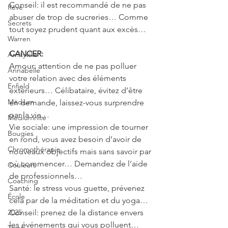
Conseil: il est recommandé de ne pas 
Rêve
abuser de trop de sucreries… Comme 
Secrets
tout soyez prudent quant aux excès…
Warren
CANCER:
Amityville
Amour: attention de ne pas polluer 
Annabelle
votre relation avec des éléments 
Enfield
extérieurs… Célibataire, évitez d’être 
Médium
en demande, laissez-vous surprendre 
par la vie…
Médiumnité
Vie sociale: une impression de tourner 
Bougies
en rond, vous avez besoin d’avoir de 
Chromothérapie
nouveaux objectifs mais sans savoir par 
où commencer… Demandez de l’aide 
Couleurs
de professionnels…
Coaching
Santé: le stress vous guette, prévenez 
École
cela par de la méditation et du yoga…
2025
Conseil: prenez de la distance envers 
les événements qui vous polluent…