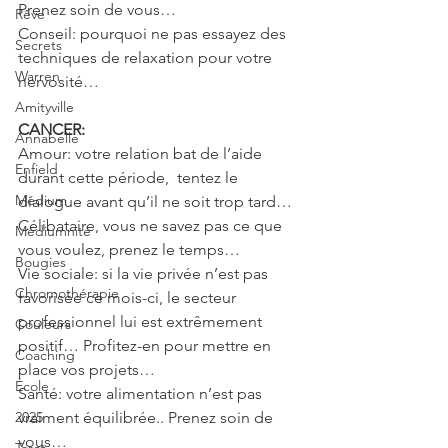
Prenez soin de vous…
Rêve
Conseil: pourquoi ne pas essayez des 
Secrets
techniques de relaxation pour votre 
Warren
nervosité…
Amityville
CANCER: 
Annabelle
Amour: votre relation bat de l’aide 
Enfield
durant cette période,  tentez le 
Médium
dialogue avant qu’il ne soit trop tard… 
Célibataire, vous ne savez pas ce que 
Médiumnité
vous voulez, prenez le temps…
Bougies
Vie sociale: si la vie privée n’est pas 
Chromothérapie
favorisée ce mois-ci, le secteur 
professionnel lui est extrêmement 
Couleurs
positif… Profitez-en pour mettre en 
Coaching
place vos projets…
École
Santé: votre alimentation n’est pas 
2025
vraiment équilibrée.. Prenez soin de 
vous…