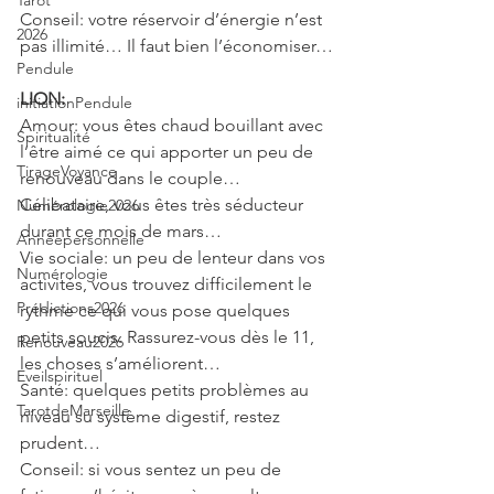
Tarot
Conseil: votre réservoir d’énergie n’est 
2026
pas illimité… Il faut bien l’économiser…
Pendule
LION: 
initiationPendule
Amour: vous êtes chaud bouillant avec 
Spiritualité
l’être aimé ce qui apporter un peu de 
TirageVoyance
renouveau dans le couple… 
Célibataire, vous êtes très séducteur 
Numérologie2026
durant ce mois de mars…
Annéepersonnelle
Vie sociale: un peu de lenteur dans vos 
Numérologie
activités, vous trouvez difficilement le 
Prédictions2026
rythme ce qui vous pose quelques 
petits soucis. Rassurez-vous dès le 11, 
Renouveau2026
les choses s’améliorent…
Eveilspirituel
Santé: quelques petits problèmes au 
TarotdeMarseille
niveau su système digestif, restez 
prudent…
Conseil: si vous sentez un peu de 