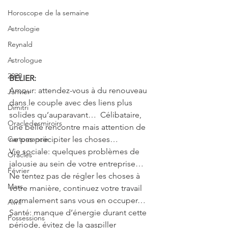
Horoscope de la semaine
Astrologie
Reynald
Astrologue
2020
BELIER: 
Amour: attendez-vous à du renouveau 
Janvier
dans le couple avec des liens plus 
Dimitri
solides qu’auparavant…  Célibataire, 
Oracledesmiroirs
une belle rencontre mais attention de 
Cartomancie
ne pas précipiter les choses…
Vie sociale: quelques problèmes de 
Oracles
jalousie au sein de votre entreprise… 
Février
Ne tentez pas de régler les choses à 
Mars
votre manière, continuez votre travail 
normalement sans vous en occuper…
Avril
Santé: manque d’énergie durant cette 
Possessions
période, évitez de la gaspiller 