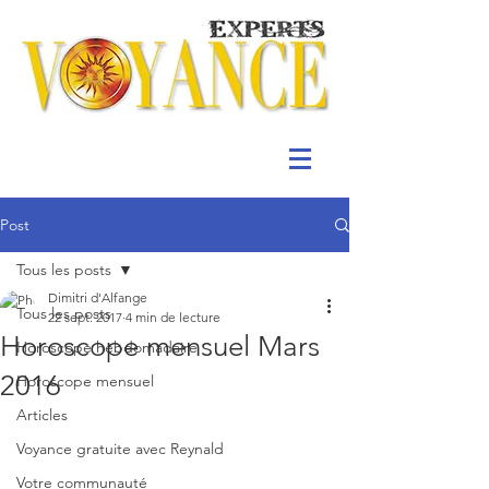
Post
Tous les posts
Dimitri d'Alfange
Tous les posts
22 sept. 2017
4 min de lecture
Horoscope mensuel Mars
Horoscope hebdomadaire
2016
Horoscope mensuel
Articles
Voyance gratuite avec Reynald
Votre communauté