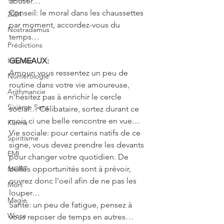
abuser…
Conseil: le moral dans les chaussettes 
2024
par moment, accordez-vous du 
Nostradamus
temps…
Prédictions
Intuition
GEMEAUX: 
Amour: vous ressentez un peu de 
Numérologie
routine dans votre vie amoureuse, 
Arithmancie
n’hésitez pas à enrichir le cercle 
Sixième Sens
social… Célibataire, sortez durant ce 
mois ci une belle rencontre en vue…
Karma
Vie sociale: pour certains natifs de ce 
Spiritisme
signe, vous devez prendre les devants 
EMI
pour changer votre quotidien. De 
belles opportunités sont à prévoir, 
MORT
ouvrez donc l’oeil afin de ne pas les 
Mort
louper…
Magie
Santé: un peu de fatigue, pensez à 
Wicca
vous reposer de temps en autres… 