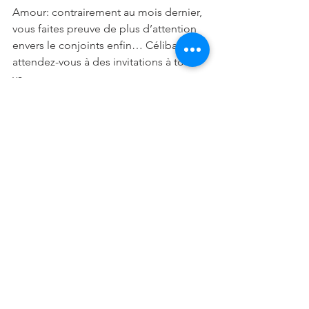
Amour: contrairement au mois dernier, 
vous faites preuve de plus d’attention 
envers le conjoints enfin… Célibataire, 
attendez-vous à des invitations à tout 
va…
Vie sociale: même étant débordé par 
le travail, vous semblez actuellement 
mieux maitriser les choses… D’humeur 
communicative vous n’hésitez pas à 
demander de l’aide…
Santé: le moral est excellent durant ce 
mois de mars, vous pouvez enfin 
respirer…
Conseil: profitez de cette belle 
période qui annonce de bonnes 
surprises pour vous…
POISSONS: 