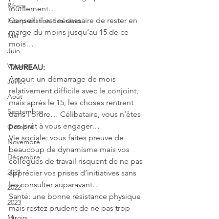
Rêves
inutilement…
Conseil: il est nécessaire de rester en 
Interprétation des rêves
marge du moins jusqu’au 15 de ce 
Mai
mois…
Juin
Voyance
TAUREAU: 
Amour: un démarrage de mois 
Juillet
relativement difficile avec le conjoint, 
Août
mais après le 15, les choses rentrent 
Septembre
dans l’ordre… Célibataire, vous n’êtes 
pas prêt à vous engager…
Octobre
Vie sociale: vous faites preuve de 
Novembre
beaucoup de dynamisme mais vos 
Décembre
collègues de travail risquent de ne pas 
2021
apprécier vos prises d’initiatives sans 
les consulter auparavant…
2022
Santé: une bonne résistance physique 
2023
mais restez prudent de ne pas trop 
Miroirs