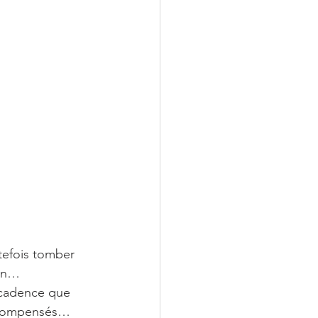
tefois tomber 
-en…
a cadence que 
récompensés…