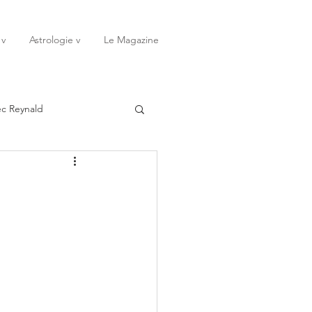
 v
Astrologie v
Le Magazine
ec Reynald
20
Janvier
ssessions
Rêves
Octobre
Novembre