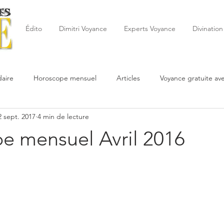
Édito
Dimitri Voyance
Experts Voyance
Divination
aire
Horoscope mensuel
Articles
Voyance gratuite av
2 sept. 2017
4 min de lecture
 de la semaine
Astrologie
Reynald
Astrologue
20
e mensuel Avril 2016
Cartomancie
Oracles
Février
Mars
Avril
Po
Juin
Voyance
Juillet
Août
Septembre