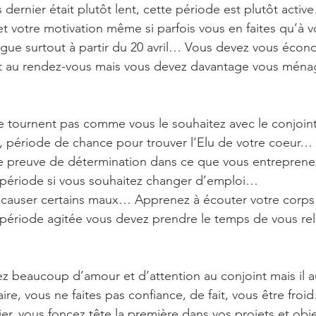
is dernier était plutôt lent, cette période est plutôt acti
et votre motivation même si parfois vous en faites qu’à 
igue surtout à partir du 20 avril… Vous devez vous éco
est au rendez-vous mais vous devez davantage vous mén
 tournent pas comme vous le souhaitez avec le conjoint
e, période de chance pour trouver l’Elu de votre coeur…
ite preuve de détermination dans ce que vous entreprenez
e période si vous souhaitez changer d’emploi…
ut causer certains maux… Apprenez à écouter votre corp
 période agitée vous devez prendre le temps de vous re
 beaucoup d’amour et d’attention au conjoint mais il a
ire, vous ne faites pas confiance, de fait, vous être froi
élier, vous foncez tête la première dans vos projets et obj