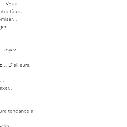
ve… Vous 
votre tête…
nomiser…
ager…
, soyez 
… D’ailleurs, 
s…
laxer…
ura tendance à 
d…
ectifs… 