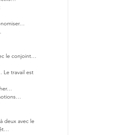
 
économiser…
…
ec le conjoint… 
Le travail est 
cher…
émotions…
à deux avec le 
rêt…