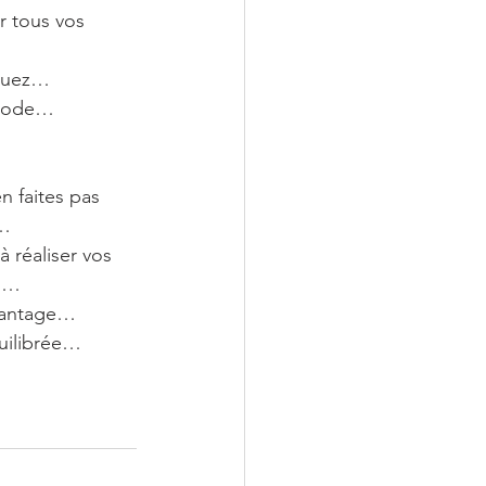
r tous vos 
inuez…
ériode…
 faites pas 
r…
 réaliser vos 
us…
avantage…
quilibrée…