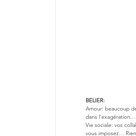
Décembre
BELIER:
Amour: beaucoup de t
dans l’exagération… 
Vie sociale: vos coll
vous imposez… Rien n