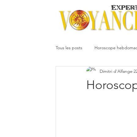
Tous les posts
Horoscope hebdomad
Dimitri d'Alfange
2
Votre communauté
Horoscope
Horoscop
Dimitri
Oracledesmiroirs
Interprétation des rêves
Mai