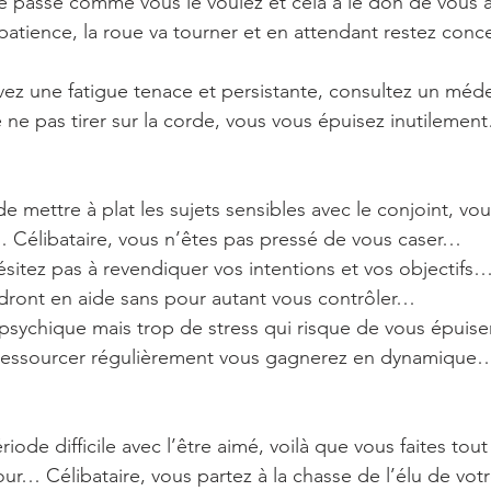
 se passe comme vous le voulez et cela a le don de vous
patience, la roue va tourner et en attendant restez conce
vez une fatigue tenace et persistante, consultez un mé
e ne pas tirer sur la corde, vous vous épuisez inutilemen
e mettre à plat les sujets sensibles avec le conjoint, vou
 Célibataire, vous n’êtes pas pressé de vous caser…
ésitez pas à revendiquer vos intentions et vos objectifs
dront en aide sans pour autant vous contrôler…
psychique mais trop de stress qui risque de vous épuis
us ressourcer régulièrement vous gagnerez en dynamique
ode difficile avec l’être aimé, voilà que vous faites tout 
ur… Célibataire, vous partez à la chasse de l’élu de vo