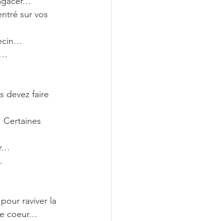
 agacer… 
ntré sur vos 
decin…
t…
s devez faire 
… Certaines 
er…
…
pour raviver la 
tre coeur…