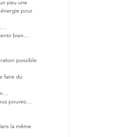
 un peu une 
 énergie pour 
nt…
sentir bien…
ration possible 
e faire du 
ion…
 vous pouvez…
dans la même 