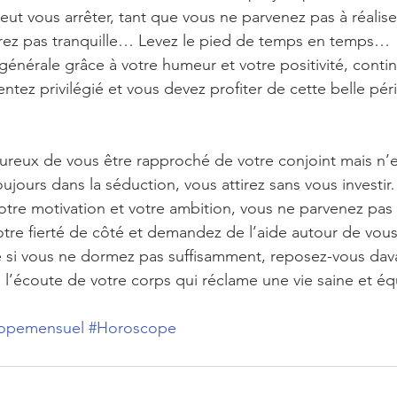
peut vous arrêter, tant que vous ne parvenez pas à réalise
serez pas tranquille… Levez le pied de temps en temps…
énérale grâce à votre humeur et votre positivité, cont
entez privilégié et vous devez profiter de cette belle p
reux de vous être rapproché de votre conjoint mais n’en
ujours dans la séduction, vous attirez sans vous investi
otre motivation et votre ambition, vous ne parvenez pas à
otre fierté de côté et demandez de l’aide autour de vo
ue si vous ne dormez pas suffisamment, reposez-vous d
à l’écoute de votre corps qui réclame une vie saine et é
opemensuel
#Horoscope