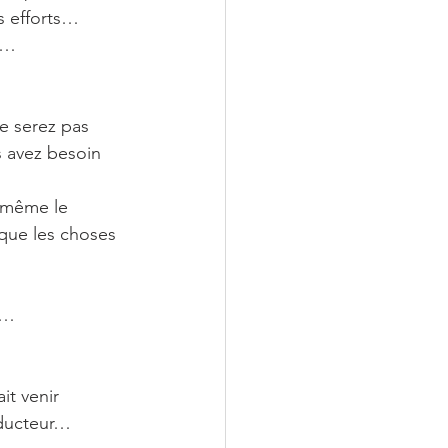
es efforts…
e…
e serez pas 
s avez besoin 
t même le 
 que les choses 
s…
t venir 
éducteur…