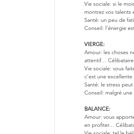
Vie sociale: si le mo
montrez vos talents 
Santé: un peu de fat
Conseil: l’énergie 
VIERGE: 
Amour: les choses ne
attentif… Célibatair
Vie sociale: vous fa
c’est une excellent
Santé: le stress pe
Conseil: malgré une
BALANCE: 
Amour: vous apportez
en profiter… Célibata
Vie sociale: tel le b