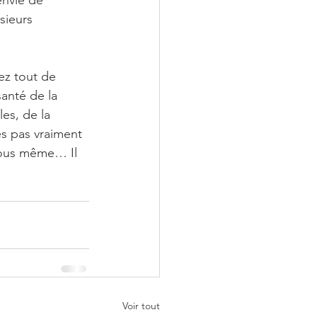
envie de 
sieurs 
ez tout de 
anté de la 
es, de la 
es pas vraiment 
vous même… Il 
Voir tout