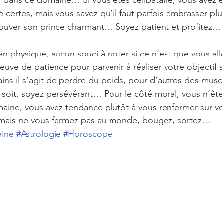
e dans ce domaine… Si vous êtes célibataire, vous avez 
é certes, mais vous savez qu’il faut parfois embrasser plu
rouver son prince charmant… Soyez patient et profitez…
plan physique, aucun souci à noter si ce n’est que vous all
uve de patience pour parvenir à réaliser votre objectif s
ns il s’agit de perdre du poids, pour d’autres des muscl
n soit, soyez persévérant… Pour le côté moral, vous n’êt
maine, vous avez tendance plutôt à vous renfermer sur 
 mais ne vous fermez pas au monde, bougez, sortez…
aine
#Astrologie
#Horoscope