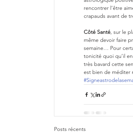
astrologique positiv
rencontrer l’être aim
crapauds avant de t
Côté Santé
, sur le 
même devoir faire pre
semaine… Pour certai
tonicité quoi qu’il e
très bavard cette se
est bien de méditer
#Signeastrodelasem
Posts récents