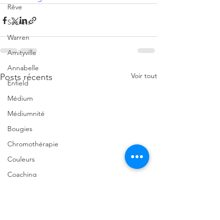
Rêve
Secrets
Warren
Amityville
Annabelle
Voir tout
Posts récents
Enfield
Médium
Médiumnité
Bougies
Chromothérapie
Couleurs
Coaching
École
2025