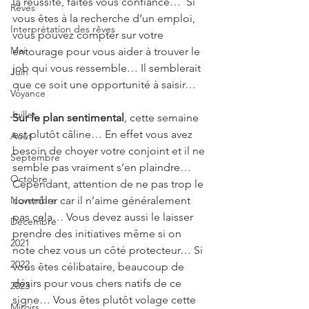
la réussite, faites vous confiance…  Si 
Rêves
vous êtes à la recherche d’un emploi, 
Interprétation des rêves
vous pouvez compter sur votre 
Mai
entourage pour vous aider à trouver le 
job qui vous ressemble… Il semblerait 
Juin
que ce soit une opportunité à saisir…
Voyance
Juillet
Sur le plan sentimental
, cette semaine 
est plutôt câline… En effet vous avez 
Août
besoin de choyer votre conjoint et il ne 
Septembre
semble pas vraiment s’en plaindre… 
Octobre
Cependant, attention de ne pas trop le 
Novembre
contrôler car il n’aime généralement 
pas cela… Vous devez aussi le laisser 
Décembre
prendre des initiatives même si on 
2021
note chez vous un côté protecteur… Si 
2022
vous êtes célibataire, beaucoup de 
désirs pour vous chers natifs de ce 
2023
signe… Vous êtes plutôt volage cette 
Miroirs