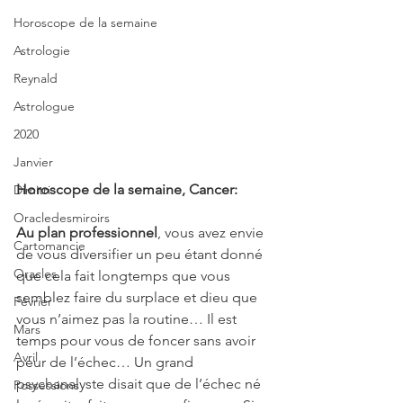
Horoscope de la semaine
Astrologie
Reynald
Astrologue
2020
Janvier
Horoscope de la semaine, Cancer:
Dimitri
Oracledesmiroirs
Au plan professionnel
, vous avez envie 
Cartomancie
de vous diversifier un peu étant donné 
Oracles
que cela fait longtemps que vous 
semblez faire du surplace et dieu que 
Février
vous n’aimez pas la routine… Il est 
Mars
temps pour vous de foncer sans avoir 
Avril
peur de l’échec… Un grand 
psychanalyste disait que de l’échec né 
Possessions