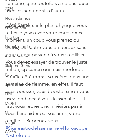
semaine, gare toutefois à ne pas jouer 
2024
avec les sentiments d’autrui…
Nostradamus
Côté Santé
, sur le plan physique vous 
Prédictions
faites le yoyo avec votre corps en ce 
Intuition
moment, un coup vous prenez du 
Numérologie
poids, de l’autre vous en perdez sans 
pour autant parvenir à vous stabiliser… 
Arithmancie
Vous devez essayer de trouver le juste 
Sixième Sens
milieu, épicurien oui mais modéré…   
Karma
Pour le côté moral, vous êtes dans une 
semaine de flemme, en effet, il faut 
Spiritisme
vous pousser, vous booster sinon vous 
EMI
avez tendance à vous laisser aller… Il 
MORT
faut vous reprendre, n’hésitez pas à 
Mort
vous faire aider par vos amis, votre 
famille… Reprenez-vous…
Magie
#Signeastrodelasemaine
#Horoscope
Wicca
#Astrologie