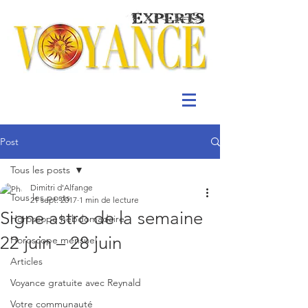
Post
Tous les posts
Dimitri d'Alfange
Tous les posts
21 sept. 2017
1 min de lecture
Signe astro de la semaine
Horoscope hebdomadaire
22 juin – 28 juin
Horoscope mensuel
Articles
Voyance gratuite avec Reynald
Votre communauté