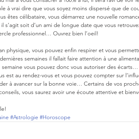
u mal à vous consacrer à 100% à lui, il sera ravi de voir l
ble à vrai dire que vous soyez moins dispersé que de co
us êtes célibataire, vous démarrez une nouvelle romanc
 il s’agit soit d’un ami de longue date que vous retrouvez
rcle professionnel… Ouvrez bien l’oeil!
plan physique, vous pouvez enfin respirer et vous permet
rnières semaines il fallait faire attention à une alimenta
te semaine vous pouvez donc vous autoriser des écarts… 
onus est au rendez-vous et vous pouvez compter sur l’infl
der à avancer sur la bonne voie… Certains de vos proch
nseils, vous saurez avoir une écoute attentive et bienv
le!
aine
#Astrologie
#Horoscope