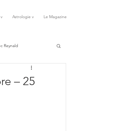
 v
Astrologie v
Le Magazine
ec Reynald
20
Janvier
re – 25
ssessions
Rêves
Octobre
Novembre