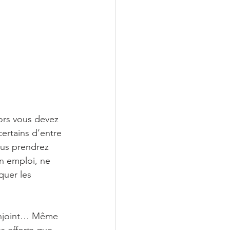
ors vous devez 
ertains d’entre 
ous prendrez 
n emploi, ne 
quer les 
conjoint… Même 