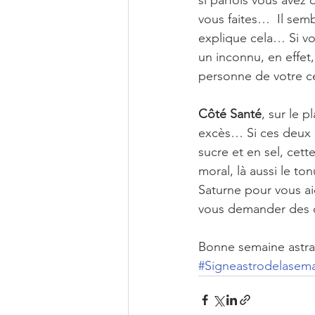
si parfois vous avez d
vous faites…  Il sem
explique cela… Si vo
un inconnu, en effet,
personne de votre ce
Côté Santé
, sur le 
excès… Si ces deux de
sucre et en sel, cet
moral, là aussi le t
Saturne pour vous ai
vous demander des co
Bonne semaine astra
#Signeastrodelasem