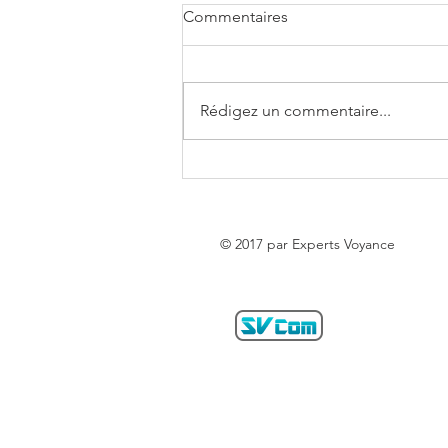
Commentaires
Rédigez un commentaire...
Horoscope de la semaine du
03 au 09 Août 2026 - Experts
Voyance
© 2017 par Experts Voyance