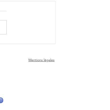
scope de la semaine du
 26 Juillet 2026 - Experts
nce
Mentions légales