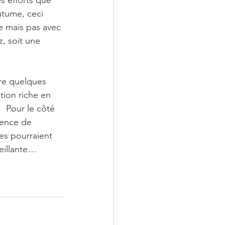
es efforts que 
utume, ceci 
e mais pas avec 
, soit une 
tre quelques 
tion riche en 
  Pour le côté 
uence de 
es pourraient 
eillante…