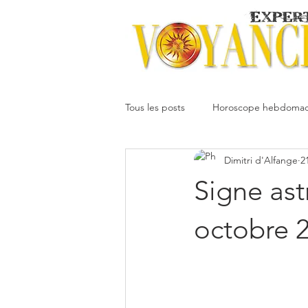
Tous les posts
Horoscope hebdomad
Dimitri d'Alfange
2
Votre communauté
Horoscope
Signe ast
Dimitri
Oracledesmiroirs
octobre 
Interprétation des rêves
Mai