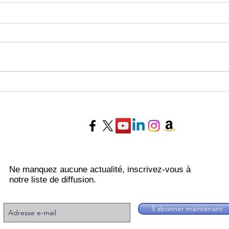
Horoscope de la semaine du
Horo
27 Juillet au 02 Août 2026 -
20 au
Experts Voyance
Voya
Ne manquez aucune actualité, inscrivez-vous à
notre liste de diffusion.
S`abonner maintenant