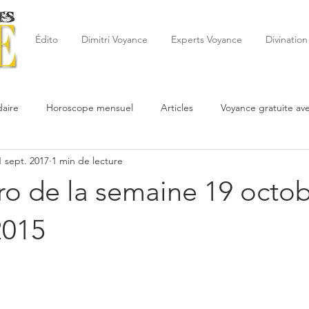
Édito
Dimitri Voyance
Experts Voyance
Divination
aire
Horoscope mensuel
Articles
Voyance gratuite av
1 sept. 2017
1 min de lecture
 de la semaine
Astrologie
Reynald
Astrologue
20
ro de la semaine 19 octob
Cartomancie
Oracles
Février
Mars
Avril
Po
2015
Juin
Voyance
Juillet
Août
Septembre